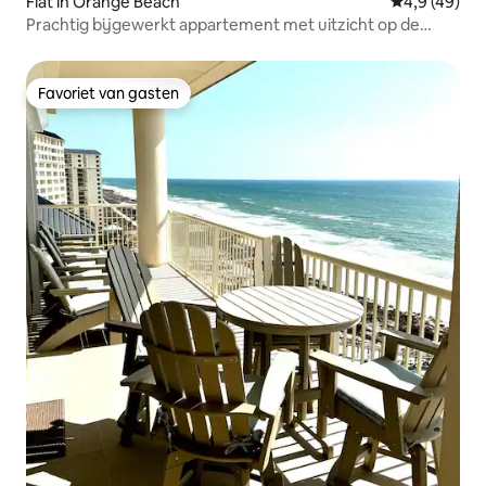
Flat in Orange Beach
Gemiddelde b
4,9 (49)
Prachtig bijgewerkt appartement met uitzicht op de
oceaan!
Favoriet van gasten
Favoriet van gasten