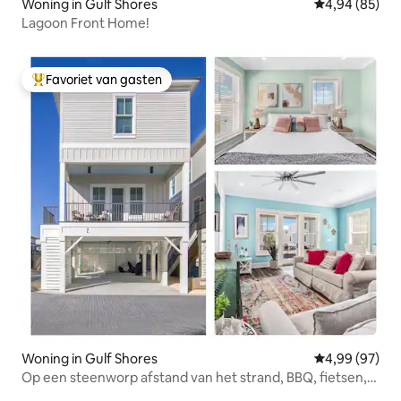
Woning in Gulf Shores
Gemiddelde be
4,94 (85)
Lagoon Front Home!
Favoriet van gasten
Topfavoriet van gasten
Woning in Gulf Shores
Gemiddelde be
4,99 (97)
Op een steenworp afstand van het strand, BBQ, fietsen,
zwembad, speelhal, wifi