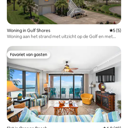
Woning in Gulf Shores
Gemiddeld
5 (5)
Woning aan het strand met uitzicht op de Golf en met
zwembad
Favoriet van gasten
Favoriet van gasten