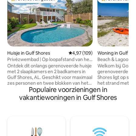
Topfavoriet van gasten
Topfavoriet van 
Huisje in Gulf Shores
Gemiddelde beoordeling van 4,9
4,97 (109)
Woning in Gulf Sh
Privézwembad | Op loopafstand van het
Beach & Lagoon Re
strand | Geïnspireerd door ontwerpers
tot het strand
Ontdek dit onlangs gerenoveerde huisje
Welkom bij Golden
met 2 slaapkamers en 2 badkamers in
gerenoveerde toev
Gulf Shores, AL. Geschikt voor maximaal
Shores ligt op sle
zes personen en twee blokken van het
het strand met pr
Populaire voorzieningen in
strand. Geniet van een designinterieur,
vanuit elke slaap
een verwarmd zwembad en een
uitzicht op het wa
vakantiewoningen in Gulf Shores
bagagelift. Perfect voor gezinnen,
adembenemende z
koppels of vrienden, het is ook op
🏡 slaapplaatsen (
loopafstand van The Hangout. Ontspan
Slaapkamers | 3 En
in stijl en comfort en maak
Ruime keuken | T
onvergetelijke herinneringen in dit
Omwikkeld terras 
juweeltje aan de kust. Boek je verblijf bij
paddleboards, kajak en m
Pelican's Perch op E. 2nd en ervaar het
het rustige West B