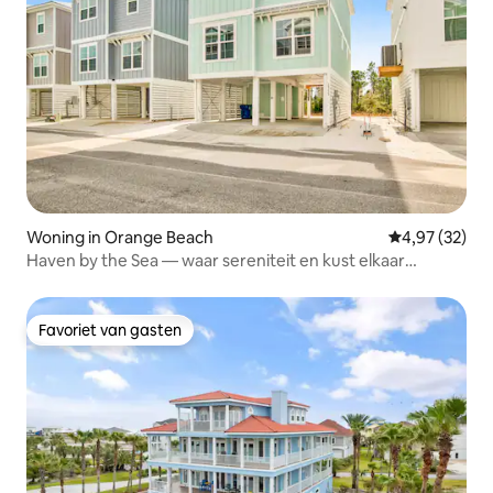
Woning in Orange Beach
Gemiddelde be
4,97 (32)
Haven by the Sea — waar sereniteit en kust elkaar
ontmoeten
Favoriet van gasten
Favoriet van gasten