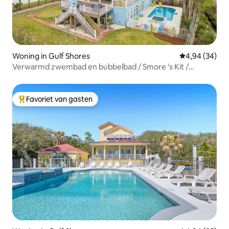
Woning in Gulf Shores
Gemiddelde be
4,94 (34)
Verwarmd zwembad en bubbelbad / Smore 's Kit /
Vuurplaats
Favoriet van gasten
Topfavoriet van gasten