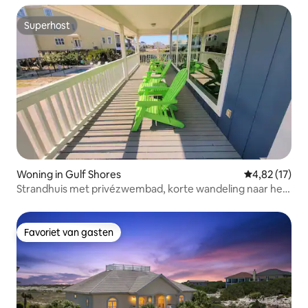
Superhost
Superhost
Woning in Gulf Shores
Gemiddelde be
4,82 (17)
Strandhuis met privézwembad, korte wandeling naar het
strand
Favoriet van gasten
Favoriet van gasten