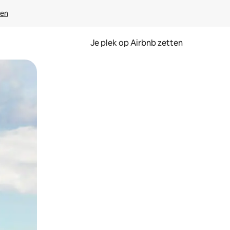
ven
Je plek op Airbnb zetten
en of swipen.