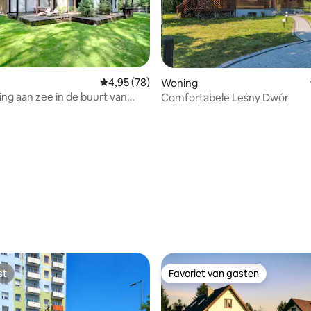
Gemiddelde beoordeling van 4,95 op 5, 78 r
4,95 (78)
Woning
ng aan zee in de buurt van
Comfortabele Leśny Dwór
et squashbaan
ling van 5 op 5, 15 recensies
st
Favoriet van gasten
st
Favoriet van gasten