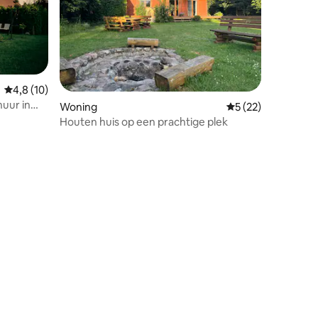
Gemiddelde beoordeling van 4,8 op 5, 10 recensies
4,8 (10)
uur in
Woning
Gemiddelde beoord
5 (22)
Houten huis op een prachtige plek
ecensies