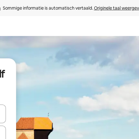
Sommige informatie is automatisch vertaald. 
Originele taal weerge
f
een keuze met je de pijltjestoetsen omhoog en omlaag, óf door te tikk