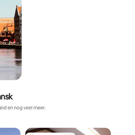
ansk
id en nog veel meer.
Woning