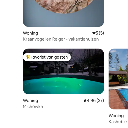
Woning
Gemiddelde beoord
5 (5)
Kraanvogel en Reiger - vakantiehuizen
Favoriet van gasten
Topfavoriet van gasten
Woning
Gemiddelde beoordelin
4,96 (27)
Michówka
Woning
Kashubië