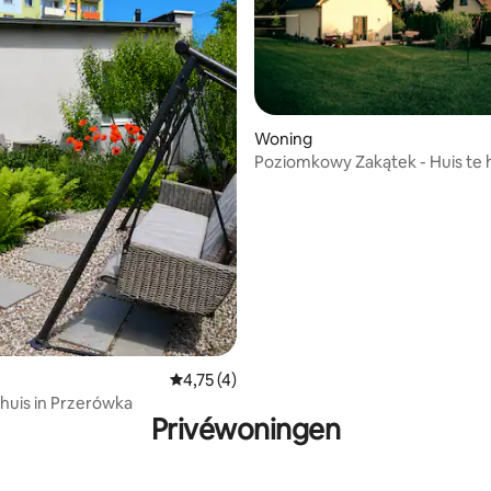
Woning
Poziomkowy Zakątek - Huis te h
eling van 5 op 5, 3 recensies
Kasjoebië
Gemiddelde beoordeling van 4,75 op 5, 4 r
4,75 (4)
huis in Przerówka
Privéwoningen