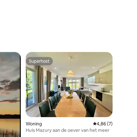
Superhost
Superhost
ecensies
Woning
Gemiddelde beoordeli
4,86 (7)
Huis Mazury aan de oever van het meer