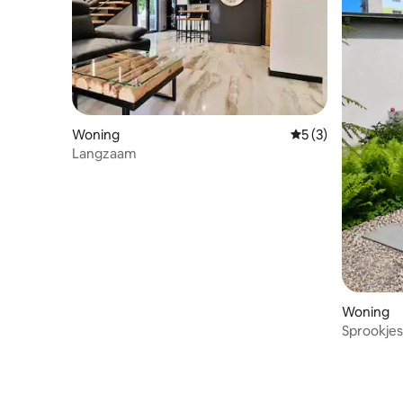
Woning
Gemiddelde beoord
5 (3)
Langzaam
Woning
Sprookjes