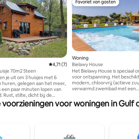
st
Favoriet van gasten
st
Favoriet van gasten
Woning
g van 4,97 op 5, 78 recensies
Bielawy House
Gemiddelde beoordeling van 4,71 op 5, 7 r
4,71 (7)
Het Bielawy House is speciaal
uisje 70m2 Steen
voor ontspanning. Het beschik
n je uit om 3 huisjes met 6
modern, chloorvrij (actieve zuu
 huren, gelegen aan het meer,
verwarmd zwembad met een
s een paar minuten lopen van
massagebank, een 6-persoons 
. Rust, stilte, dicht bij de
een hoogwaardige sauna. De ru
 prachtige uitzichten
e voorzieningen voor woningen in Gulf 
is voorzien van een speeltuin, 
n een geweldige rust. Elk
pingpongtafel, apenbars, een 
 uitgerust met een open haard,
en een volleybalveld! Binnen in 
,wifi,vaatwasser, stofzuiger,
kunnen gasten ontspannen bij
 oven, barbecue en de
haard, tafelvoetbal, Xbox of po
tie heeft kajaks, fietsen en
spelen. De goed uitgeruste ke
, een wasmachine en een