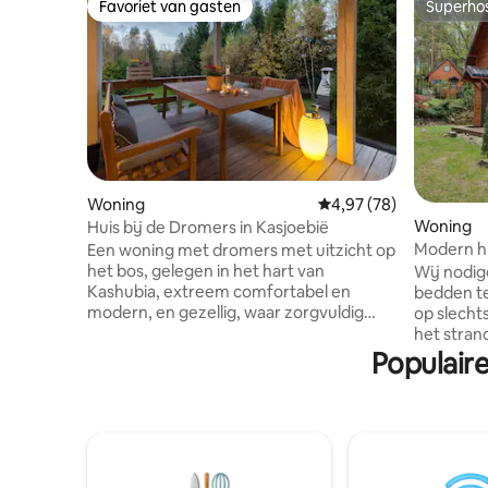
Favoriet van gasten
Superho
Favoriet van gasten
Superho
Woning
Gemiddelde beoordelin
4,97 (78)
Woning
Huis bij de Dromers in Kasjoebië
Modern h
Een woning met dromers met uitzicht op
het bos, gelegen in het hart van
Wij nodige
Kashubia, extreem comfortabel en
bedden te
modern, en gezellig, waar zorgvuldig
op slecht
geselecteerde meubels en stoffen je in
het strand
staat stellen om te ontspannen en tot
natuur en
Populair
rust te komen. Een kindvriendelijke
garandere
woning met speelgoed, boeken,
huisje is
spelletjes en een minispeeltuin en
55 inch tv
trampoline. Gasten zullen tevreden zijn
koelkast,
met een ruim terras met ligstoelen, een
accommoda
grote tuin, een grill, een vuurplaats en
scooters