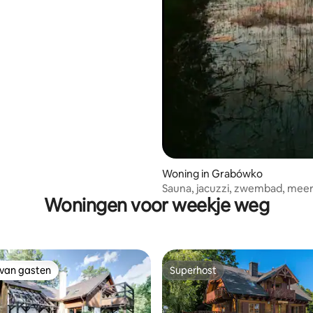
Woning in Grabówko
Sauna, jacuzzi, zwembad, meer,
Woningen voor weekje weg
Na Luzie in Lesie
 van gasten
Superhost
 van gasten
Superhost