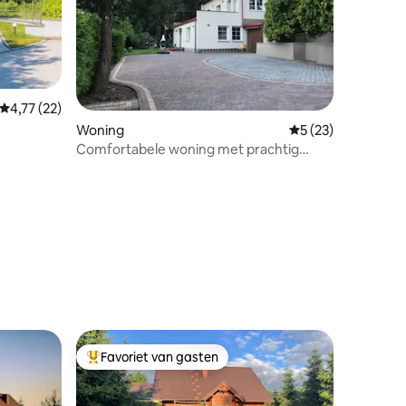
ecensies
Gemiddelde beoordeling van 4,77 op 5, 22 recensies
4,77 (22)
Woning
Gemiddelde beoord
5 (23)
Comfortabele woning met prachtig
uitzicht, omgeven door bos
Favoriet van gasten
Topfavoriet van gasten