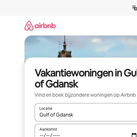
Ga
direct
naar
inhoud
Vakantiewoningen in Gul
of Gdansk
Vind en boek bijzondere woningen op Airbnb
Locatie
Wanneer er resultaten beschikbaar zijn, maak je 
Aankomst