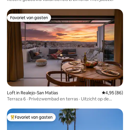
todo fue cogiendo forma hasta llegar a
los apartamentos que son hoy en día.
Favoriet van gasten
Favoriet van gasten
Loft in Realejo-San Matías
Gemiddelde be
4,95 (86)
Terraza 6 · Privézwembad en terras · Uitzicht op de
skyline
Favoriet van gasten
Topfavoriet van gasten