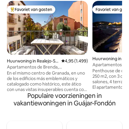
Favoriet van gasten
Favoriet van gas
Topfavoriet van gasten
Favoriet van gas
Huurwoning in Alb
Huurwoning in Realejo-Sa
Gemiddelde beoordeling van 4,95 
4,95 (1.499)
Apartamentos de 
n Matías
Apartamentos de Brenda,
Penthouse 3 slaap
Penthouse de cali
Familieappartement
En el mismo centro de Granada, en uno
250 m2, con 3 dorm
de los edificios más emblemáticos y
salones, 4 terrazas
catalogado como histórico, este ático
El apartamento tien
con unas vistas insuperables cuenta con
Alhambra, a la Cate
Populaire voorzieningen in
un amplio y elegante espacio donde
Cocina muy compl
poder relajarte después de una intensa
vakantiewoningen in Guájar-Fondón
personas. Los interiores están
jornada. Gracias a la ubicación céntrica
decorados en un 
de este alojamiento, tú y los tuyos lo
donde los colores 
tendréis todo a mano. Suelo radiante
arte originales se
frio/calor. Ático REALEJO situado en la
efecto rústico de 
cuarta planta. Cuenta con unas