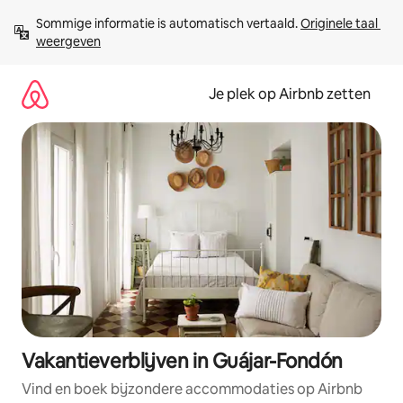
Ga
Sommige informatie is automatisch vertaald. 
Originele taal 
direct
weergeven
naar
inhoud
Je plek op Airbnb zetten
Vakantieverblijven in Guájar-Fondón
Vind en boek bijzondere accommodaties op Airbnb