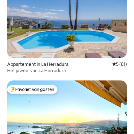
Appartement in La Herradura
Gemiddelde
5 (61)
Het juweel van La Herradura
Favoriet van gasten
Topfavoriet van gasten