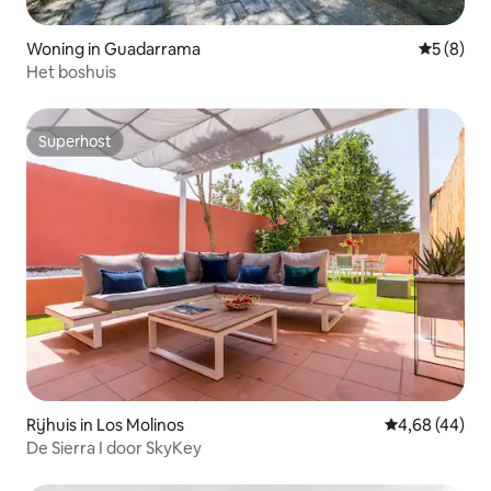
Woning in Guadarrama
Gemiddeld
5 (8)
Het boshuis
Superhost
Superhost
Rijhuis in Los Molinos
Gemiddelde be
4,68 (44)
De Sierra I door SkyKey