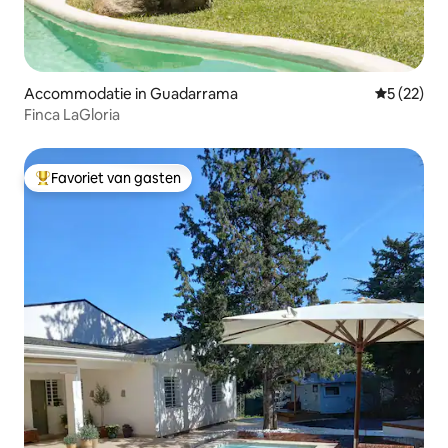
Accommodatie in Guadarrama
Gemiddelde
5 (22)
Finca LaGloria
Favoriet van gasten
Topfavoriet van gasten