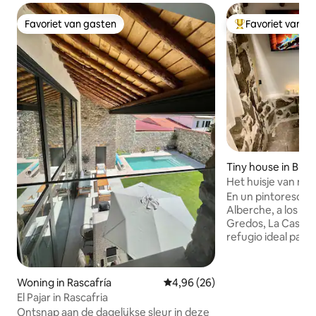
Favoriet van gasten
Favoriet van g
Favoriet van gasten
Topfavoriet van 
Tiny house in Bu
Het huisje van mi
En un pintoresco p
Alberche, a los pie
Gredos, La Casita 
refugio ideal para parejas.
única, cuenta con 
con hidromasaje en
para relajarse y d
Woning in Rascafría
Gemiddelde beoordeling van 4,
4,96 (26)
rutas de senderism
El Pajar in Rascafria
Alberche, donde p
Ontsnap aan de dagelijkse sleur in deze