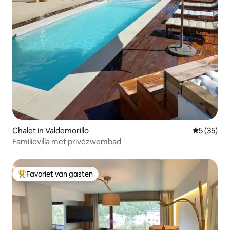
Chalet in Valdemorillo
Gemiddelde
5 (35)
Familievilla met privézwembad
Favoriet van gasten
Topfavoriet van gasten