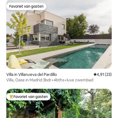
Favoriet van gasten
Favoriet van gasten
Villa in Villanueva del Pardillo
Gemiddelde be
4,91 (23)
Villa, Oase in Madrid 3bdr+4bths+luxe zwembad
Favoriet van gasten
Topfavoriet van gasten