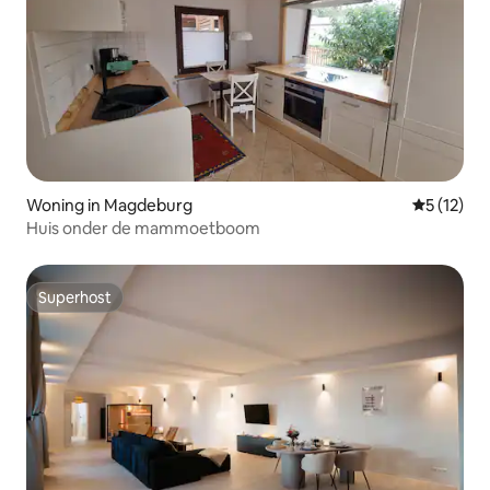
Woning in Magdeburg
Gemiddeld
5 (12)
Huis onder de mammoetboom
Superhost
Superhost