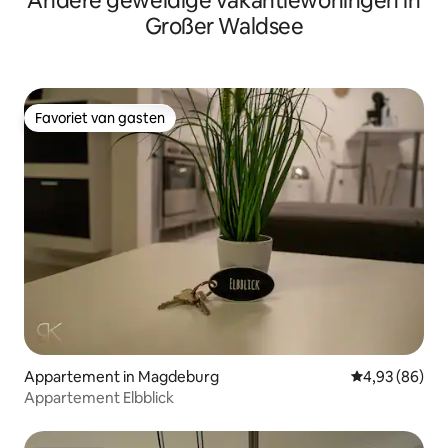
Andere geweldige vakantiewoningen in
Großer Waldsee
Favoriet van gasten
Favoriet van gasten
Appartement in Magdeburg
Gemiddelde be
4,93 (86)
Appartement Elbblick