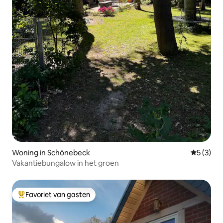
Woning in Schönebeck
Gemiddeld
5 (3)
Vakantiebungalow in het groen
Favoriet van gasten
Topfavoriet van gasten