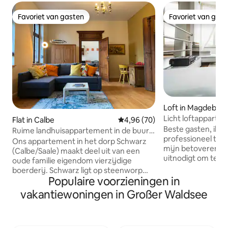
Favoriet van gasten
Favoriet van gas
Favoriet van gasten
Favoriet van gas
Loft in Magdebur
Licht loftappartem
Flat in Calbe
Gemiddelde beoordeling van 4,
4,96 (70)
universiteit incl. N
Beste gasten, ik b
Ruime landhuisappartement in de buurt
professioneel thuis
van de Saale en Elbe
Ons appartement in het dorp Schwarz
mijn betoverende l
(Calbe/Saale) maakt deel uit van een
uitnodigt om te o
oude familie eigendom vierzijdige
te komen vanwege 
boerderij. Schwarz ligt op steenworp
Naast een heerlij
Populaire voorzieningen in
afstand van de Saaleradweg en een paar
het appartement ve
kilometer van de Elberadweg. Als je de
vakantiewoningen in Großer Waldsee
geweldige fabrieksfla
binnenplaats poort sluit, laat je het
appartement is vo
dagelijks leven achter op de
een groot bed van
binnenplaats onder wijnstokken. Of u
comfortabele slaapbank. J