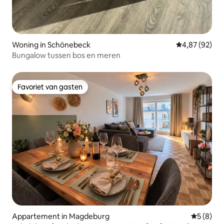
Woning in Schönebeck
Gemiddelde be
4,87 (92)
Bungalow tussen bos en meren
Favoriet van gasten
Favoriet van gasten
Appartement in Magdeburg
Gemiddeld
5 (8)