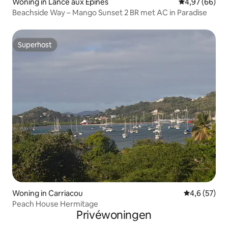
Woning in Lance aux Epines
Gemiddelde be
4,97 (66)
Beachside Way – Mango Sunset 2 BR met AC in Paradise
Superhost
Superhost
Woning in Carriacou
Gemiddelde b
4,6 (57)
Peach House Hermitage
Privéwoningen