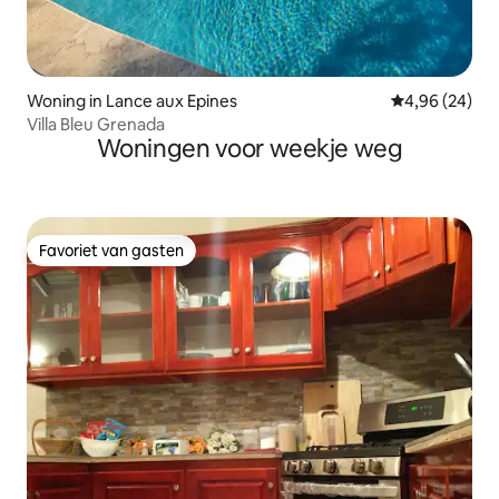
Woning in Lance aux Epines
Gemiddelde be
4,96 (24)
Villa Bleu Grenada
Woningen voor weekje weg
Favoriet van gasten
Favoriet van gasten