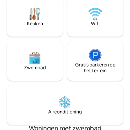
strand van Anse La Roche, een van de
woonkamer en een
mooiste stranden van Carriacou. Een
entertainment, wa
korte wandeling de heuvel op brengt je
naadloze mix van c
naar High North Point, het hoogste punt
Keuken
Wifi
van Carriacou.
Gratis parkeren op
Zwembad
het terrein
Airconditioning
Woningen met zwembad