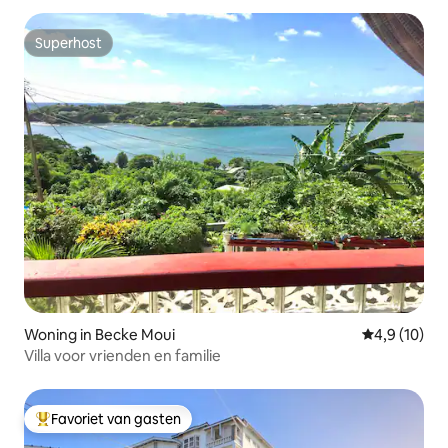
Superhost
Superhost
Woning in Becke Moui
Gemiddelde b
4,9 (10)
Villa voor vrienden en familie
Favoriet van gasten
Topfavoriet van gasten