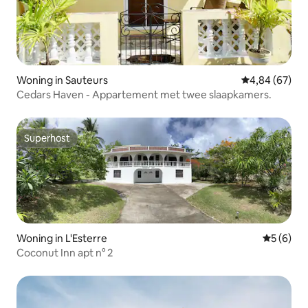
Woning in Sauteurs
Gemiddelde be
4,84 (67)
Cedars Haven - Appartement met twee slaapkamers.
Superhost
Superhost
Woning in L'Esterre
Gemiddeld
5 (6)
Coconut Inn apt n° 2