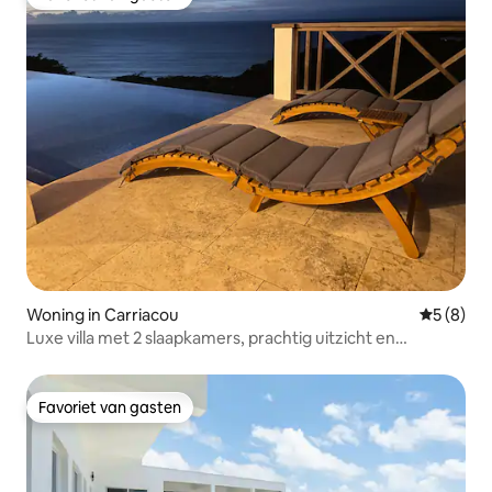
Favoriet van gasten
Woning in Carriacou
Gemiddeld
5 (8)
Luxe villa met 2 slaapkamers, prachtig uitzicht en
zwembad
Favoriet van gasten
Favoriet van gasten