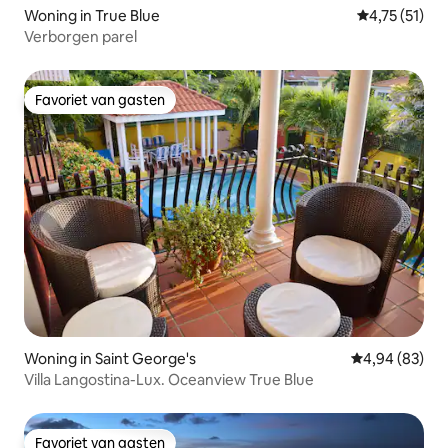
Woning in True Blue
Gemiddelde b
4,75 (51)
Verborgen parel
Favoriet van gasten
Favoriet van gasten
Woning in Saint George's
Gemiddelde be
4,94 (83)
Villa Langostina-Lux. Oceanview True Blue
Favoriet van gasten