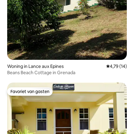
Woning in Lance aux Epines
Gemiddelde be
4,79 (14)
Beans Beach Cottage in Grenada
Favoriet van gasten
Favoriet van gasten