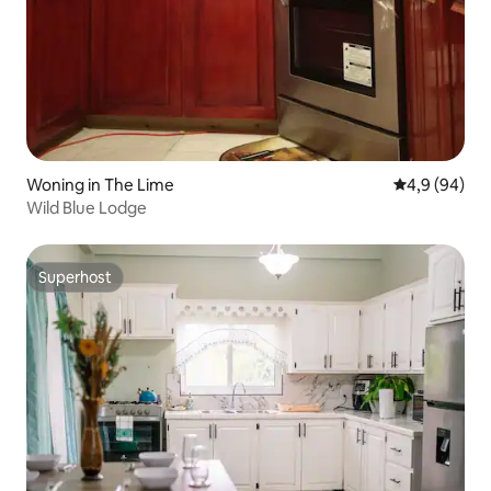
Woning in The Lime
Gemiddelde b
4,9 (94)
Wild Blue Lodge
Superhost
Superhost