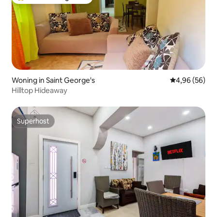
Topfavoriet van gasten
Woning in Saint George's
Gemiddelde be
4,96 (56)
Hilltop Hideaway
Superhost
Superhost