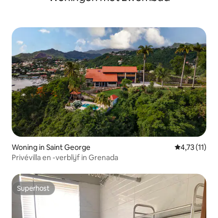
Woning in Saint George
Gemiddelde b
4,73 (11)
Privévilla en -verblijf in Grenada
Superhost
Superhost