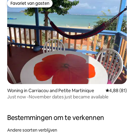
Favoriet van gasten
Favoriet van gasten
Woning in Carriacou and Petite Martinique
Gemiddelde be
4,88 (81)
Just now -November dates just became available
Bestemmingen om te verkennen
Andere soorten verblijven