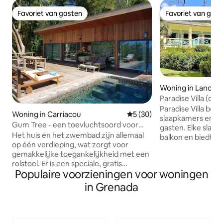
Favoriet van gasten
Favoriet van gas
Favoriet van gasten
Favoriet van gas
Woning in Lance a
Paradise Villa (on
Paradise Villa besc
Woning in Carriacou
Gemiddelde beoordeling van
5 (30)
slaapkamers en e
Gum Tree - een toevluchtsoord voor
gasten. Elke slaa
stellen, vrienden en familie
Het huis en het zwembad zijn allemaal
balkon en biedt he
op één verdieping, wat zorgt voor
voor waardering b
gemakkelijke toegankelijkheid met een
zonsopgang/zons
rolstoel. Er is een speciale, gratis
of rustige momen
Populaire voorzieningen voor woningen
parkeerplaats en gratis wifi. Gasten
speciale werkruimt
hebben volledige privacy omdat er geen
gemeenschappelij
in Grenada
gedeelde voorzieningen zijn. Het huis is
kingsize slaapkam
omgeven door wilde dieren en bos, met
perfect voor werk
niet alleen een prachtig open uitzicht op
Paradise Villa bes
zee, maar ook op loopafstand van het
volledig keuken e