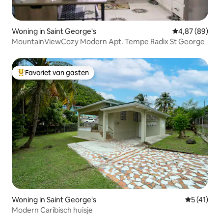
Woning in Saint George's
Gemiddelde be
4,87 (89)
MountainViewCozy Modern Apt. Tempe Radix St George
Favoriet van gasten
Topfavoriet van gasten
Woning in Saint George's
Gemiddeld
5 (41)
Modern Caribisch huisje