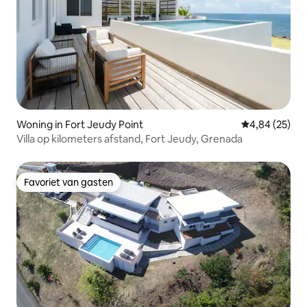
Woning in Fort Jeudy Point
Gemiddelde be
4,84 (25)
Villa op kilometers afstand, Fort Jeudy, Grenada
Favoriet van gasten
Favoriet van gasten