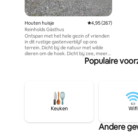
enkel bij
extra in 
verwarmd
Houten huisje
Gemiddelde beoordeling
4,95 (267)
Reinholds Gästhus
Ontspan met het hele gezin of vrienden
in dit rustige gastenverblijf op ons
terrein. Dicht bij de natuur met wilde
dieren om de hoek. Dicht bij zee, meer
Populaire voor
en winkels. Verblijf op het platteland
maar op steenworp afstand van het
centrum. 25 minuten van Göteborg!
Word wakker met de ochtendzon, drink
een kopje koffie op het dek en geniet
van het getjilp van de vogels. Maak een
uitstapje in het bos dat is verrijkt met
bessen, paddenstoelen en gezellige
paden. Geniet van het diner bij
Keuken
Wifi
zonsondergang! Mogelijkheid om
elektrische auto 's nachts op te laden
tegen een kostprijs van SEK 100
Andere gew