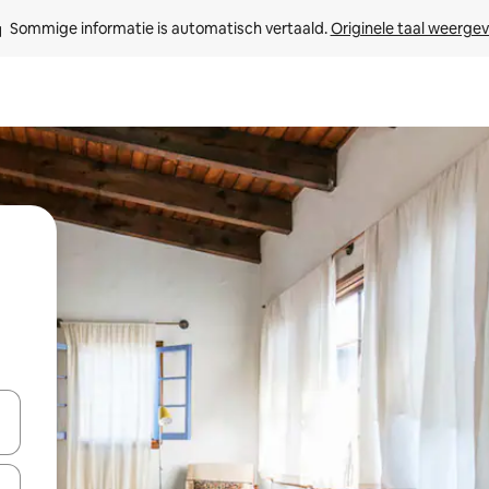
Sommige informatie is automatisch vertaald. 
Originele taal weerge
een keuze met je de pijltjestoetsen omhoog en omlaag, óf door te tikk