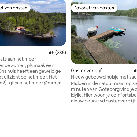
iet van gasten
Favoriet van gasten
iet van gasten
Favoriet van gasten
Gemiddelde beoordeling van 5 op 5, 236 r
5 (236)
ats aan het meer
ende zomer, pls maak een
Gastenverblijf
G
Ons huis heeft een geweldige
 uitzicht op het meer. Het
Nieuw gebouwd huisje met sau
 m2) ligt aan het meer Ømmern,
badkuip en eigen aanlegsteiger
Midden in de natuur maar op sl
 Göteborg. Het huis, gelegen
minuten van Göteborg vind je 
en schiereiland (3,5 hectare), is
idylle. Hier woon je comfortabel
d van de voorkant en heeft zon
nieuw gebouwd gastenverblijf
tends tot' s avonds. Vanaf het
haard, houtgestookte sauna en
at u direct het meer in met een
Rondom het hele huis is het gro
dstrand en bootbrug. In
Hieronder is een gezellig pad (
ng op het hoofdgebouw met
de eigen aanlegsteiger voor ee
onkamer met open haard,
ochtendduik. Maak een tour m
slaapkamers (8 p), is er een
roeiboot en beproef je geluk of