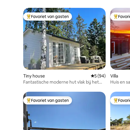
Favoriet van gasten
Favor
Topfavoriet van gasten
Topfavor
Tiny house
Gemiddelde beoorde
5 (94)
Villa
Fantastische moderne hut vlak bij het
Huis en s
meer!
300 m van
Favoriet van gasten
Favor
Topfavoriet van gasten
Topfavor