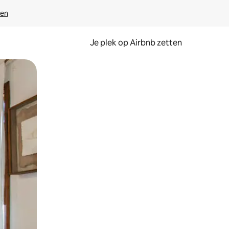
ven
Je plek op Airbnb zetten
en of swipen.