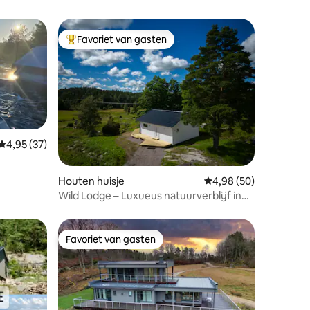
Favoriet van gasten
Topfavoriet van gasten
Gemiddelde beoordeling van 4,95 op 5, 37 recensies
4,95 (37)
ecensies
Houten huisje
Gemiddelde beoordelin
4,98 (50)
Wild Lodge – Luxueus natuurverblijf in
de buurt van Göteborg
Favoriet van gasten
Favoriet van gasten