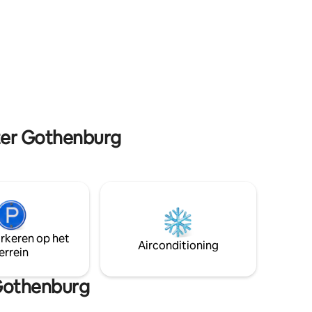
open haard na een dag vol avontuur.
e omgeving
Perfect voor gezinnen, zakelijke
aden,
reizigers, avonturiers of koppels die op
 te
zoek zijn naar een romantisch uitje.
ainbiken.
almers: 5
ater Gothenburg
arkeren op het
Airconditioning
errein
 Gothenburg