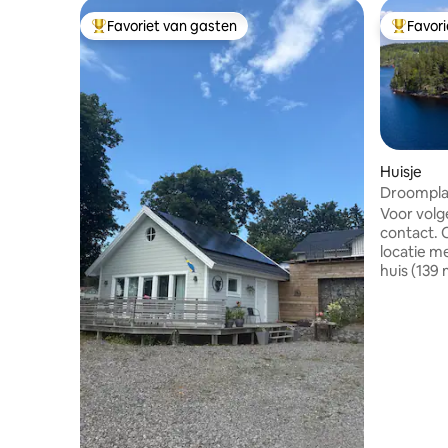
Favoriet van gasten
Favor
Topfavoriet van gasten
Topfavor
Huisje
Droompla
Voor volg
contact. 
locatie met
huis (139
50 km van
op een eig
geïsoleer
van 's och
terras ga
eigen zan
aanvulli
grote wo
keuken, 4 