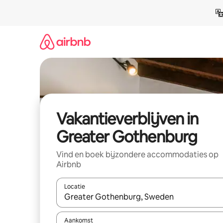
Ga
direct
naar
inhoud
Vakantieverblijven in
Greater Gothenburg
Vind en boek bijzondere accommodaties op
Airbnb
Locatie
Wanneer er resultaten beschikbaar zijn, maak je 
Aankomst