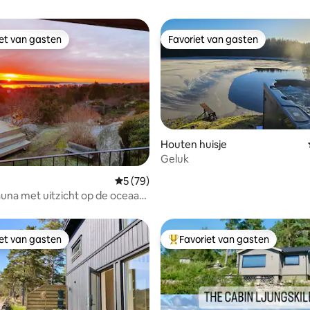
iet van gasten
Favoriet van gasten
iet van gasten
Favoriet van gasten
Houten huisje
Geluk
ling van 5 op 5, 94 recensies
Gemiddelde beoordeling van 5 op 5, 79 r
5 (79)
auna met uitzicht op de oceaan!
 de zee.
iet van gasten
Favoriet van gasten
iet van gasten
Topfavoriet van gasten