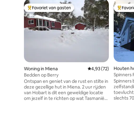
Favoriet van gasten
Favor
Topfavoriet van gasten
Topfavor
Houten hu
Woning in Miena
Gemiddelde beoordelin
4,93 (72)
Spinners Retreat gezelli
Bedden op Berry
Highlands
Spinners 
Ontspan en geniet van de rust en stilte in
zelfstand
deze gezellige hut in Miena. 2 uur rijden
toevlucht
van Hobart is dit een geweldige locatie
slechts 7
om jezelf in te richten op wat Tasmanië
Launcesto
te bieden heeft. Gelegen tussen The
Lake terwi
Great Lake Hotel, General Store en The
geniet va
Central Highlands Lodge, ligt het op
mooiste 
slechts 500 meter van de Great Lake-
Spinners i
boothelling. Bedden op Berry is een
verblijve
fantastische plek om je te vestigen voor