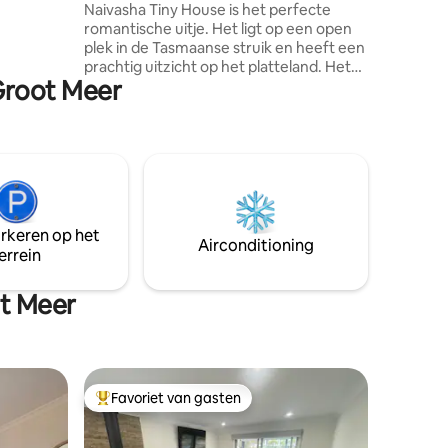
bubbelbad
Naivasha Tiny House is het perfecte
laatsen in
romantische uitje. Het ligt op een open
len te
plek in de Tasmaanse struik en heeft een
e voor
prachtig uitzicht op het platteland. Het
 Groot Meer
kleine huisje zelf is volledig gebouwd van
blijf
ceder door lokale ambachtslieden. Het is
 twee
uitgerust met antieke en
 je
teruggewonnen meubels met de nadruk
et, Brent
op comfort en relaxte luxe. Het
houtgestookte bubbelbad is zonder
twijfel het hoogtepunt. Het
klauwvoetbad, het houtvuur binnen, de
arkeren op het
vuurplaats in de buitenlucht en de
Airconditioning
errein
vriendelijke inheemse fauna zijn
dichtbij.
t Meer
Favoriet van gasten
Topfavoriet van gasten