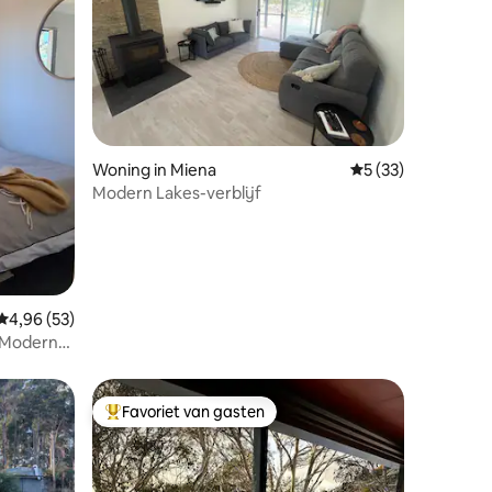
ecensies
Woning in Miena
Gemiddelde beoord
5 (33)
Modern Lakes-verblijf
Gemiddelde beoordeling van 4,96 op 5, 53 recensies
4,96 (53)
- Moderne
ena
Favoriet van gasten
Topfavoriet van gasten