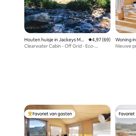
Houten huisje in Jackeys Mar
Gemiddelde beoordelin
4,97 (69)
Woning in
sh
Clearwater Cabin - Off Grid - Eco-
Nieuwe pr
vriendelijk
Treehous
Favoriet van gasten
Favoriet
Topfavoriet van gasten
Favoriet