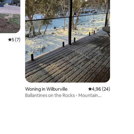
ecensies
Gemiddelde beoordeling van 5 op 5, 7 recensies
5 (7)
Woning in Wilburville
Gemiddelde beoordelin
4,96 (24)
Ballantines on the Rocks - Mountain
Getaway