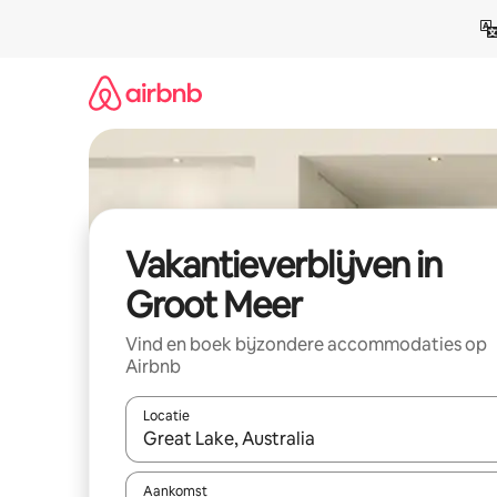
Ga
direct
naar
inhoud
Vakantieverblijven in
Groot Meer
Vind en boek bijzondere accommodaties op
Airbnb
Locatie
Wanneer er resultaten beschikbaar zijn, maak je 
Aankomst