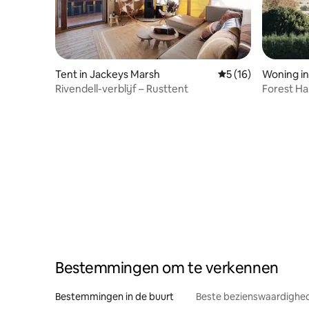
Tent in Jackeys Marsh
Gemiddelde beoorde
5 (16)
Woning in
Rivendell-verblijf – Rusttent
Forest Ha
Bestemmingen om te verkennen
Bestemmingen in de buurt
Beste bezienswaardighed