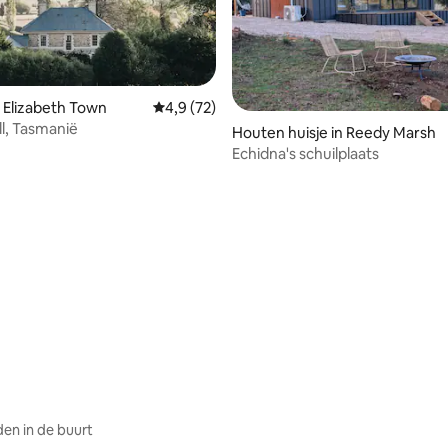
ling van 5 op 5, 16 recensies
 Elizabeth Town
Gemiddelde beoordeling van 4,9 op 5, 72 r
4,9 (72)
ll, Tasmanië
Houten huisje in Reedy Marsh
Echidna's schuilplaats
en in de buurt