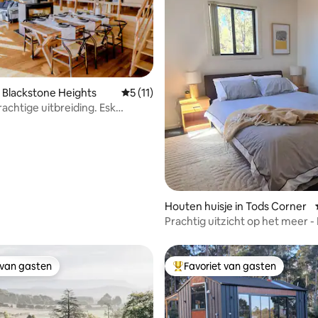
g van 4,97 op 5, 69 recensies
 Blackstone Heights
Gemiddelde beoordeling van 5 op 5, 11 r
5 (11)
achtige uitbreiding. Esk
e Cabin
Houten huisje in Tods Corner
Prachtig uitzicht op het meer 
hut met twee slaapkamers, Mi
 van gasten
Favoriet van gasten
 van gasten
Topfavoriet van gasten