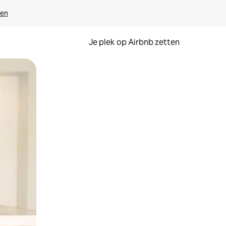
ven
Je plek op Airbnb zetten
en of swipen.