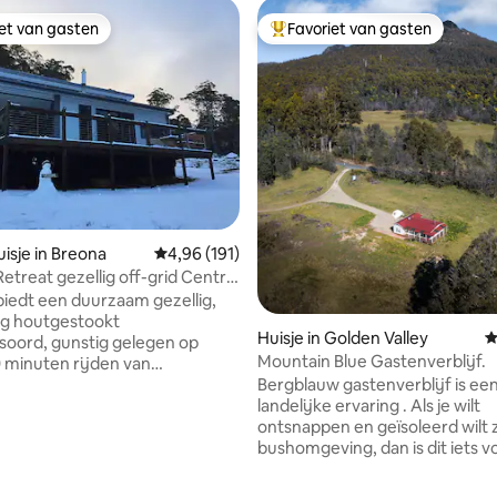
iet van gasten
Favoriet van gasten
iet van gasten
Topfavoriet van gasten
isje in Breona
Gemiddelde beoordeling van 4,96 op 5, 191 r
4,96 (191)
g van 4,93 op 5, 72 recensies
g off-grid Central
biedt een duurzaam gezellig,
ig houtgestookt
Huisje in Golden Valley
G
soord, gunstig gelegen op
Mountain Blue Gastenverblijf.
0 minuten rijden van
Bergblauw gastenverblijf is een
n. Bekijk het glorieuze Great
landelijke ervaring . Als je wilt
jl je ontspant op het balkon of
ontsnappen en geïsoleerd wilt z
n een mooie rit door een van de
bushomgeving, dan is dit iets vo
landschappen van Tasmanië.
Op slechts 15 minuten afstand 
s de ideale plek om te
township Deloraine, centraal in
n om te profiteren van een van