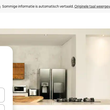
Sommige informatie is automatisch vertaald. 
Originele taal weerge
een keuze met je de pijltjestoetsen omhoog en omlaag, óf door te tikk