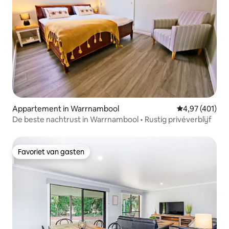
Appartement in Warrnambool
Gemiddelde beo
4,97 (401)
De beste nachtrust in Warrnambool • Rustig privéverblijf
Favoriet van gasten
Favoriet van gasten