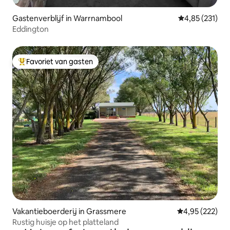
Gastenverblijf in Warrnambool
Gemiddelde beo
4,85 (231)
Eddington
Favoriet van gasten
Topfavoriet van gasten
Vakantieboerderij in Grassmere
Gemiddelde beo
4,95 (222)
Rustig huisje op het platteland