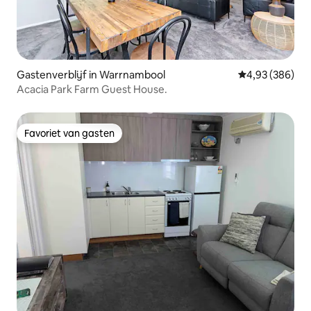
Gastenverblijf in Warrnambool
Gemiddelde beo
4,93 (386)
Acacia Park Farm Guest House.
Favoriet van gasten
Favoriet van gasten