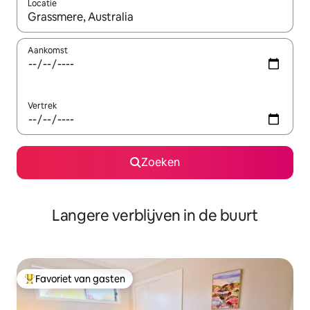
Locatie
Wanneer er resultaten beschikbaar zijn, maak je een keuze met 
Aankomst
Vertrek
Zoeken
Langere verblijven in de buurt
Favoriet van gasten
Topfavoriet van gasten