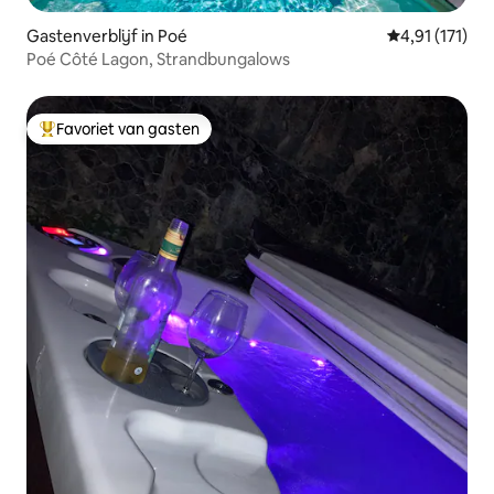
Gastenverblijf in Poé
Gemiddelde be
4,91 (171)
Poé Côté Lagon, Strandbungalows
Favoriet van gasten
Topfavoriet van gasten