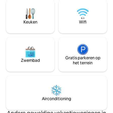
alsjeblieft). Huis 
respecteren de rust en privacy van
kinderen of huisdieren. Opmer
gasten die ons nog steeds op elk
tarief voor 2 perso
gewenst moment kunnen bellen. De
één slaapkamer. M
buurt is rustig, op het schiereiland La
slaapkamer te hur
Keuken
Wifi
Roche Percée, tussen zee en rivier.
Stranden, wateractiviteiten,
wandelingen en ontdekkingen in de
omgeving (Turtle Bay, Domaine de
Gouaro Deva en Poé Beach). De
bungalow ligt op 8 km van het dorp
Bourail, het strand van La Roche Percée
is aangegeven, bij de ingang van het
Gratis parkeren op
Zwembad
huis is er een bord "De Bungalow". Er is
het terrein
parkeergelegenheid beschikbaar.
Airconditioning