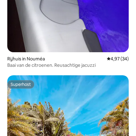
Rijhuis in Nouméa
Gemiddelde be
4,97 (34)
Baai van de citroenen. Reusachtige jacuzzi
Superhost
Superhost