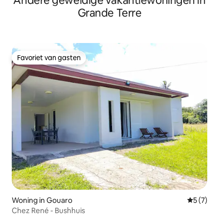
Andere geweldige vakantiewoningen in
Grande Terre
Favoriet van gasten
Favoriet van gasten
Woning in Gouaro
Gemiddeld
5 (7)
Chez René - Bushhuis