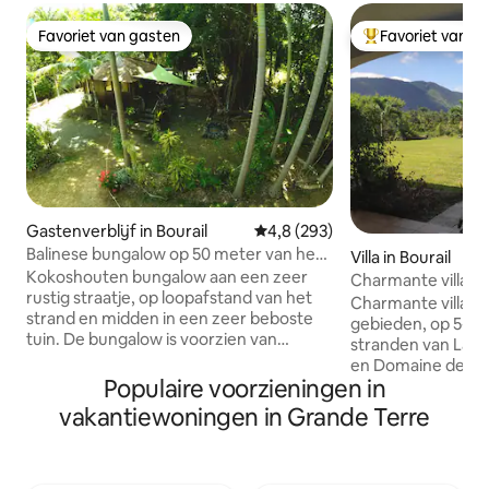
Favoriet van gasten
Favoriet van g
Favoriet van gasten
Topfavoriet van 
Gastenverblijf in Bourail
Gemiddelde beoordeling van 4,
4,8 (293)
Balinese bungalow op 50 meter van het
Villa in Bourail
strand
Kokoshouten bungalow aan een zeer
Charmante villa o
rustig straatje, op loopafstand van het
stranden
Charmante villa ge
strand en midden in een zeer beboste
gebieden, op 5-7 
tuin. De bungalow is voorzien van
stranden van La R
airconditioning, TV, Wifi, koelkast,
en Domaine de Dé
magnetron, waterkoker. Beddengoed
Populaire voorzieningen in
op 15 minuten van het 
en handdoeken aanwezig. Buiten, een
een heuvel, genie
vakantiewoningen in Grande Terre
keuken met een gasvuur, sommige
en biedt het een
gebruiksvoorwerpen en basisproducten
uitzicht op de ber
zijn beschikbaar. Ons huis ligt op een
en serene plek (g
paar meter van de bungalow. We