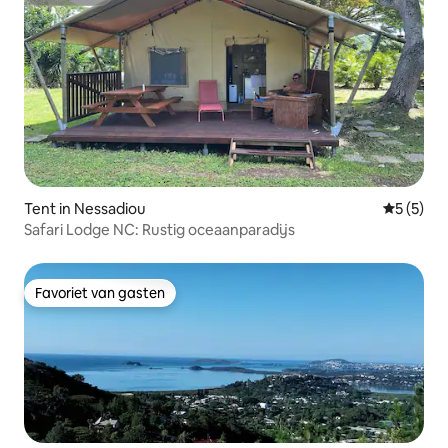
Superhost
Tent in Nessadiou
Gemiddeld
5 (5)
Safari Lodge NC: Rustig oceaanparadijs
Favoriet van gasten
Favoriet van gasten