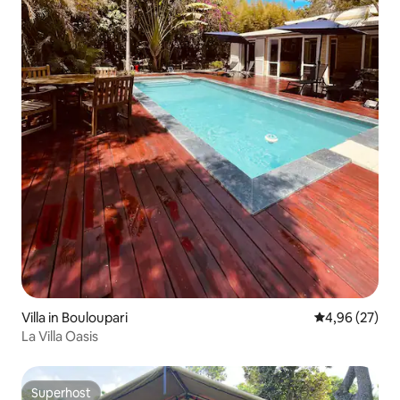
Villa in Bouloupari
Gemiddelde be
4,96 (27)
La Villa Oasis
Superhost