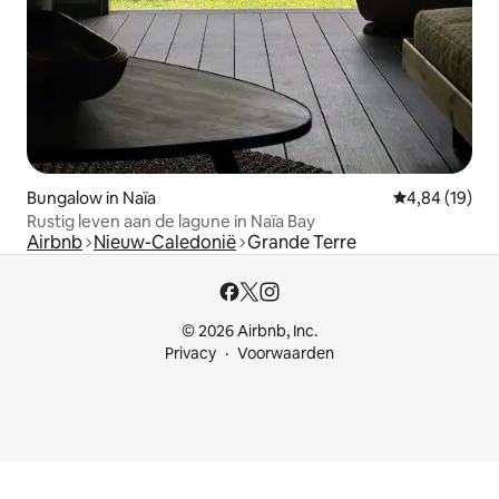
Bungalow in Naïa
Gemiddelde be
4,84 (19)
Rustig leven aan de lagune in Naïa Bay
Airbnb
Nieuw-Caledonië
Grande Terre
© 2026 Airbnb, Inc.
Privacy
Voorwaarden