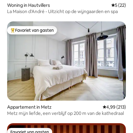
Woning in Hautvillers
Gemiddelde
5 (22)
La Maison d'André - Uitzicht op de wijngaarden en spa
Favoriet van gasten
Topfavoriet van gasten
Appartement in Metz
Gemiddelde beo
4,99 (213)
Metz mijn liefde, een verblijf op 200 m van de kathedraal
Favoriet van gasten