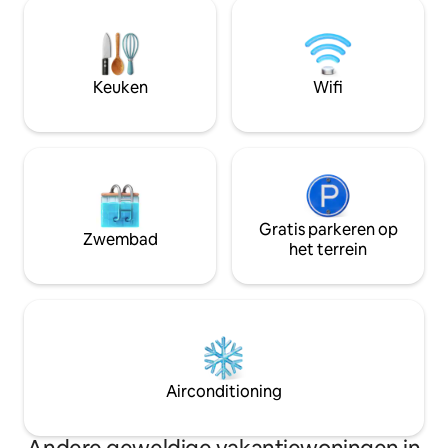
privé toegang tot deze rustige en
plek die zo harmoni
magische ruimte. Maison Marcks is een
Bij het vallen van
comfortabel en exclusief huis om in te
gelegen in je bed,
verblijven tijdens het verkennen van
fascinerende spek
Champagne en zijn vele legendarische
glinsterende sterre
Keuken
Wifi
wijngaarden.
geluiden van de na
Gratis parkeren op
Zwembad
het terrein
Airconditioning