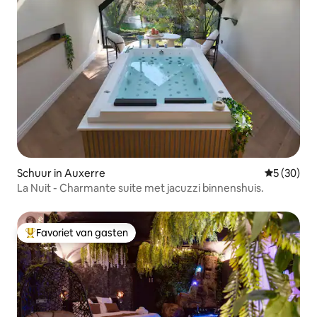
Schuur in Auxerre
Gemiddelde
5 (30)
La Nuit - Charmante suite met jacuzzi binnenshuis.
Favoriet van gasten
Topfavoriet van gasten