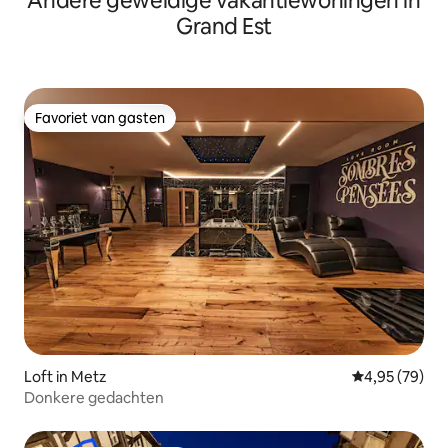
Andere geweldige vakantiewoningen in
Grand Est
Favoriet van gasten
Favoriet van gasten
Loft in Metz
Gemiddelde be
4,95 (79)
Donkere gedachten