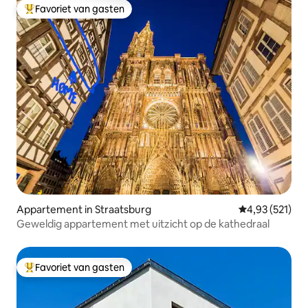
Favoriet van gasten
Topfavoriet van gasten
Appartement in Straatsburg
Gemiddelde beo
4,93 (521)
Geweldig appartement met uitzicht op de kathedraal
Favoriet van gasten
Topfavoriet van gasten