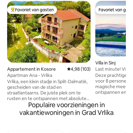
Favoriet van gasten
Favoriet van gas
Topfavoriet van gasten
Favoriet van gas
Villa in Sinj
Last minute! Vill
Appartement in Kosore
Gemiddelde beoordeling van 4,9
4,98 (103)
zwembad en jacuz
Deze prachtige ni
Apartman Ana - Vrlika
voor 8 personen ligt in de buurt van het
Vrlika, een klein stadje in Split-Dalmatië,
magische meer Per
gescheiden van de stad en
ontspannen en ge
straatlantaarns. De juiste plek om te
adembenemende ui
rusten en te ontspannen met absolute
verwarmde zwembad van de villa! Ben je
Populaire voorzieningen in
privacy. Het huis is gelegen op de top
op zoek naar een 
van de heuvel, met uitzicht aan de ene
vakantiewoningen in Grad Vrlika
privacy terwijl je
kant van het natuurpark Dinara en aan
activiteiten hebt z
de andere kant naar het veld en het
paardrijden en no
Peručka-meer. Vrlika is een beroemde
je niet verder te z
plek om de bron van de rivier de Cetina,