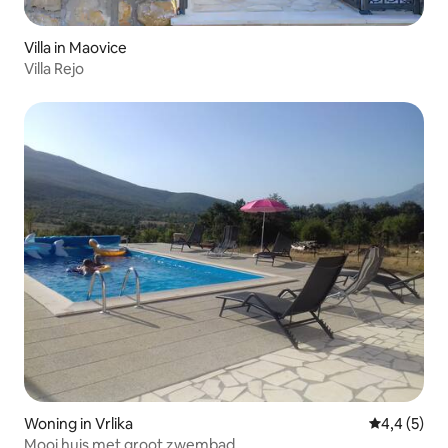
Villa in Maovice
Villa Rejo
Woning in Vrlika
Gemiddelde 
4,4 (5)
Mooi huis met groot zwembad