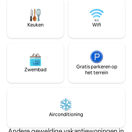
uit 4 slaapkamer
de kerk van Sv. Redding, versterking van
volledig uitgerus
het raam, het meer van Peru en het
gezellige eethoek 
natuurpark Dinara. De accommodatie is
allemaal bedekt zi
gelegen op 55 km van Sibenik en 70 km
Keuken
Wifi
van Split.
https://youtu.be/LTufXhEDO9A
Gratis parkeren op
Zwembad
het terrein
Airconditioning
Andere geweldige vakantiewoningen in