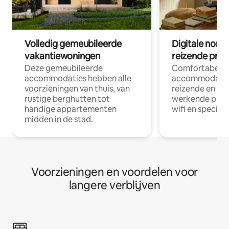
Volledig gemeubileerde
Digitale nom
vakantiewoningen
reizende prof
Deze gemeubileerde
Comfortabele
accommodaties hebben alle
accommodatie
voorzieningen van thuis, van
reizende en op
rustige berghutten tot
werkende profe
handige appartementen
wifi en special
midden in de stad.
Voorzieningen en voordelen voor
langere verblijven