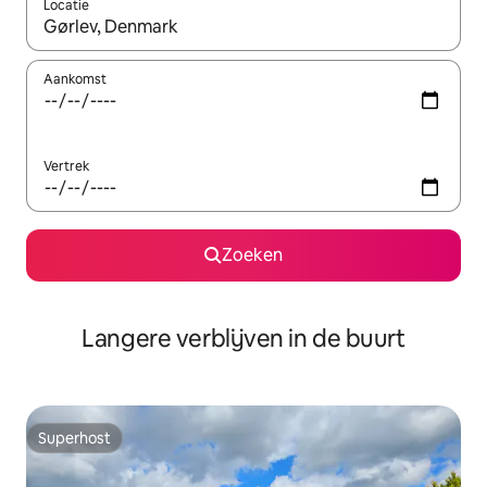
Locatie
Wanneer er resultaten beschikbaar zijn, maak je een keuze met 
Aankomst
Vertrek
Zoeken
Langere verblijven in de buurt
Superhost
Superhost