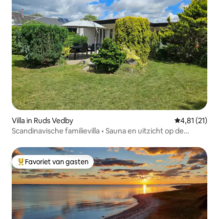
Villa in Ruds Vedby
Gemiddelde b
4,81 (21)
Scandinavische familievilla • Sauna en uitzicht op de
natuur
Favoriet van gasten
Topfavoriet van gasten