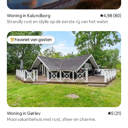
Woning in Kalundborg
Gemiddelde be
4,98 (80)
Strandly rust en idylle op de eerste rij van het water
Favoriet van gasten
Topfavoriet van gasten
Woning in Gørlev
Gemiddeld
5 (21)
Mooi vakantiehuis met rust, sfeer en charme.