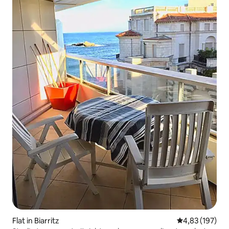
Flat in Biarritz
Gemiddelde beo
4,83 (197)