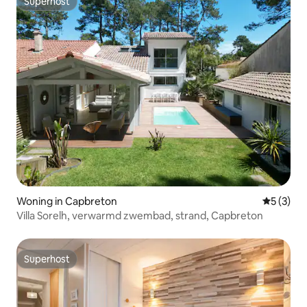
Superhost
Superhost
Woning in Capbreton
Gemiddeld
5 (3)
Villa Sorelh, verwarmd zwembad, strand, Capbreton
Superhost
Superhost