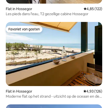
Flat in Hossegor
Gemiddelde beo
4,85 (122)
Les pieds dans l'eau, T2 gezellige cabine Hossegor
Favoriet van gasten
Favoriet van gasten
Flat in Hossegor
Gemiddelde beo
4,93 (126)
Moderne flat op het strand - uitzicht op de oceaan en de
bergen