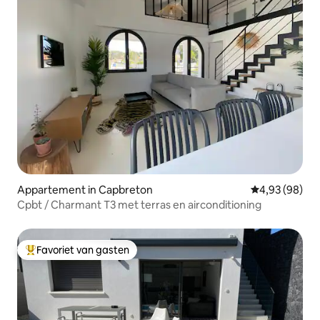
Appartement in Capbreton
Gemiddelde be
4,93 (98)
Cpbt / Charmant T3 met terras en airconditioning
Favoriet van gasten
Topfavoriet van gasten