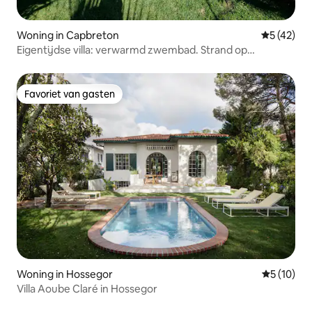
Woning in Capbreton
Gemiddelde
5 (42)
Eigentijdse villa: verwarmd zwembad. Strand op
loopafstand
Favoriet van gasten
Favoriet van gasten
Woning in Hossegor
Gemiddelde
5 (10)
Villa Aoube Claré in Hossegor