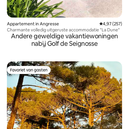
Appartement in Angresse
Gemiddelde beo
4,97 (257)
Charmante volledig uitgeruste accommodatie "La Dune"
Andere geweldige vakantiewoningen
nabij Golf de Seignosse
Favoriet van gasten
Favoriet van gasten