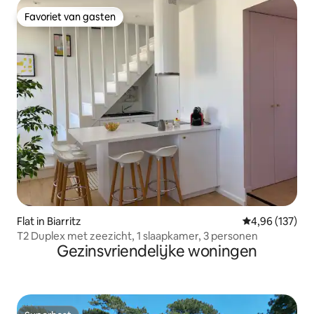
Favoriet van gasten
Favoriet van gasten
Flat in Biarritz
Gemiddelde beo
4,96 (137)
T2 Duplex met zeezicht, 1 slaapkamer, 3 personen
Gezinsvriendelijke woningen