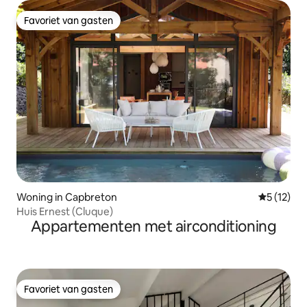
Favoriet van gasten
Favoriet van gasten
Woning in Capbreton
Gemiddeld
5 (12)
Huis Ernest (Cluque)
Appartementen met airconditioning
Favoriet van gasten
Favoriet van gasten