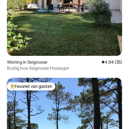
Woning in Seignosse
Gemiddelde be
4,94 (35)
Rustig huis Seignosse Hossegor
Favoriet van gasten
Topfavoriet van gasten