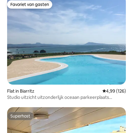
Favoriet van gasten
Favoriet van gasten
Flat in Biarritz
Gemiddelde beo
4,99 (126)
Studio uitzicht uitzonderlijk oceaan parkeerplaats
zwembad tennis
Superhost
Superhost