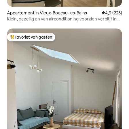
Appartement in Vieux-Boucau-les-Bains
Gemiddelde be
4,9 (225)
Klein, gezellig en van airconditioning voorzien verblijf in
Vieux-Boucau!
Favoriet van gasten
Topfavoriet van gasten