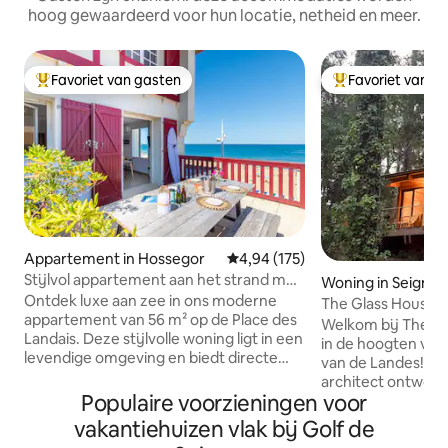
hoog gewaardeerd voor hun locatie, netheid en meer.
Favoriet van gasten
Favoriet van g
Topfavoriet van gasten
Topfavoriet van 
Appartement in Hossegor
Gemiddelde beoordeling van 4,9
4,94 (175)
Stijlvol appartement aan het strand met
Woning in Seignos
terras met uitzicht op de oceaan
Ontdek luxe aan zee in ons moderne
The Glass House: 
appartement van 56 m² op de Place des
architectenvilla
Welkom bij The G
Landais. Deze stijlvolle woning ligt in een
in de hoogten van 
levendige omgeving en biedt directe
van de Landes! De
toegang tot het strand en een terras
architect ontworpen
met uitzicht op de oceaan. Slaap
Populaire voorzieningen voor
om te ontspannen
comfortabel in de twee weelderige
van rust en licht. De
vakantiehuizen vlak bij Golf de
slaapkamers en fris je op in de
gemaakt van hout 