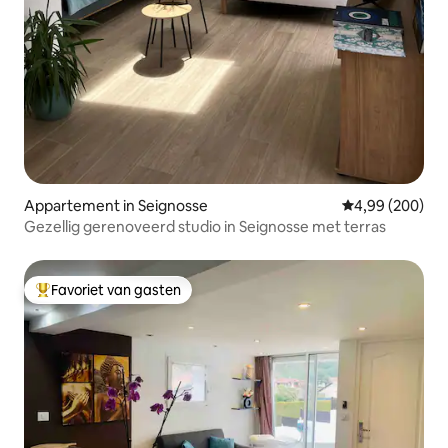
Appartement in Seignosse
Gemiddelde beo
4,99 (200)
Gezellig gerenoveerd studio in Seignosse met terras
Favoriet van gasten
Topfavoriet van gasten