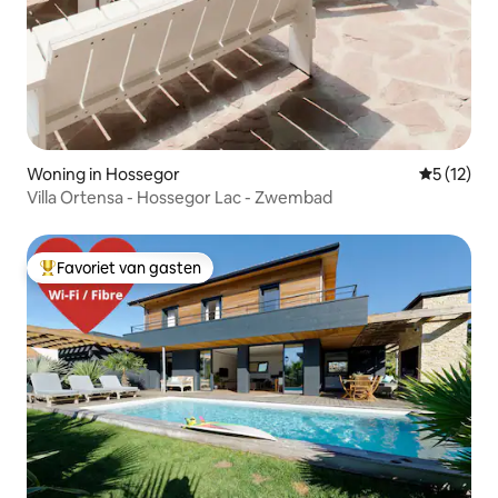
Woning in Hossegor
Gemiddeld
5 (12)
Villa Ortensa - Hossegor Lac - Zwembad
Favoriet van gasten
Topfavoriet van gasten