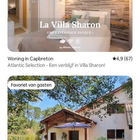
Woning in Capbreton
Gemiddelde b
4,9 (67)
Atlantic Selection - Een verblijf in Villa Sharon!
Favoriet van gasten
Favoriet van gasten