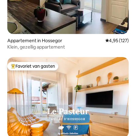
Appartement in Hossegor
Gemiddelde beo
4,95 (127)
Klein, gezellig appartement
Favoriet van gasten
Topfavoriet van gasten