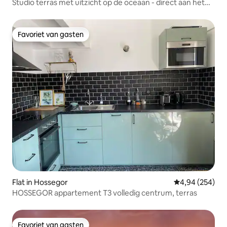
Studio terras met uitzicht op de oceaan - direct aan het
strand Miramar
Favoriet van gasten
Favoriet van gasten
Flat in Hossegor
Gemiddelde beo
4,94 (254)
HOSSEGOR appartement T3 volledig centrum, terras
Favoriet van gasten