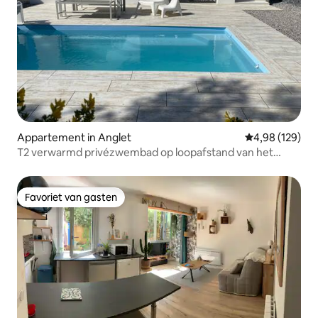
Appartement in Anglet
Gemiddelde beo
4,98 (129)
T2 verwarmd privézwembad op loopafstand van het
strand SurfGolf 4*
Favoriet van gasten
Favoriet van gasten