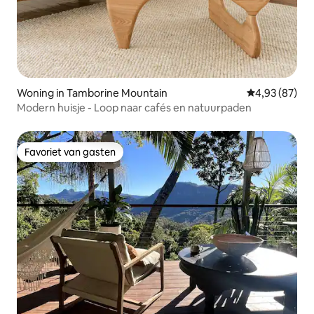
Woning in Tamborine Mountain
Gemiddelde be
4,93 (87)
Modern huisje - Loop naar cafés en natuurpaden
Favoriet van gasten
Favoriet van gasten