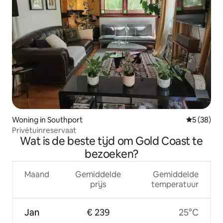
Woning in Southport
Gemiddelde
5 (38)
Privétuinreservaat
Wat is de beste tijd om Gold Coast te
bezoeken?
Maand
Gemiddelde
Gemiddelde
prijs
temperatuur
Jan
€ 239
25°C