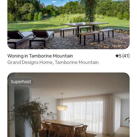
Woning in Tamborine Mountain
Gemiddeld
5 (41)
Grand Designs Home, Tamborine Mountain
Superhost
Superhost