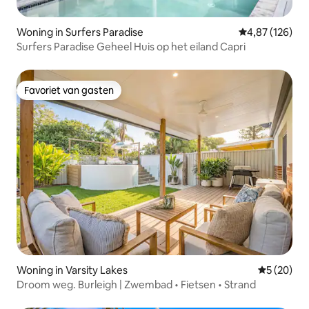
Woning in Surfers Paradise
Gemiddelde beo
4,87 (126)
Surfers Paradise Geheel Huis op het eiland Capri
Favoriet van gasten
Favoriet van gasten
Woning in Varsity Lakes
Gemiddelde
5 (20)
Droom weg. Burleigh | Zwembad • Fietsen • Strand