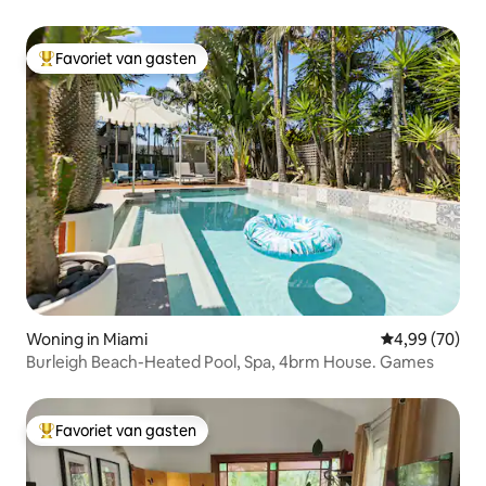
ponton
Favoriet van gasten
Topfavoriet van gasten
Woning in Miami
Gemiddelde be
4,99 (70)
Burleigh Beach-Heated Pool, Spa, 4brm House. Games
Favoriet van gasten
Topfavoriet van gasten