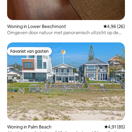
Woning in Lower Beechmont
Gemiddelde be
4,96 (26)
Omgeven door natuur met panoramisch uitzicht op de
bergen
Favoriet van gasten
Favoriet van gasten
Woning in Palm Beach
Gemiddelde be
4,91 (85)