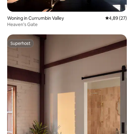
Woning in Currumbin Valley
Gemiddelde be
4,89 (27)
Heaven's Gate
Superhost
Superhost