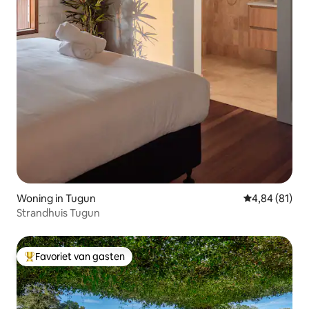
Woning in Tugun
Gemiddelde be
4,84 (81)
Strandhuis Tugun
Favoriet van gasten
Topfavoriet van gasten