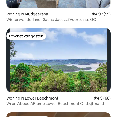
Woning in Mudgeeraba
Gemiddelde be
4,97 (59)
Winterwonderland | Sauna·Jacuzzi·Vuurplaats·GC
Favoriet van gasten
Favoriet van gasten
Woning in Lower Beechmont
Gemiddelde b
4,9 (68)
Wren Abode AFrame Lower Beechmont Ontbijtmand