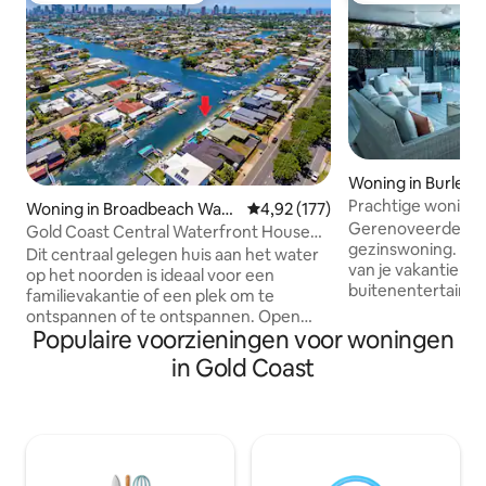
Woning in Burleig
Prachtige woning 
Woning in Broadbeach Wate
Gemiddelde beoordeling van 4,9
4,92 (177)
op een ideale loca
Gerenoveerde, lich
rs
Gold Coast Central Waterfront House
gezinswoning. Vo
met zwembad
Dit centraal gelegen huis aan het water
van je vakantie te
op het noorden is ideaal voor een
buitenentertainme
familievakantie of een plek om te
zitplaatsen, barbe
ontspannen of te ontspannen. Open
het sprankelende
Populaire voorzieningen voor woningen
woonruimte die uitmondt in je eigen
Fantastische binn
buitenruimte in de open lucht met
in Gold Coast
slaapkamers met d
uitzicht op de waterweg van de Gold
het zwembad. Ge
Coast en een zwembad dat geschikt is
loopafstand van s
voor het vermaken van vrienden en
naar populaire toe
familie. Geniet van je verblijf aan de
bestemmingen. 5 
Gold Coast op loopafstand van Kurrawa
prachtige Burleigh
Beach, Star Casino, Gold Coast