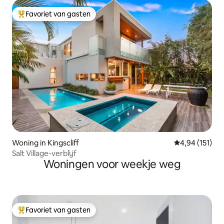
Favoriet van gasten
Topfavoriet van gasten
Woning in Kingscliff
Gemiddelde beo
4,94 (151)
Salt Village-verblijf
Woningen voor weekje weg
Favoriet van gasten
Topfavoriet van gasten