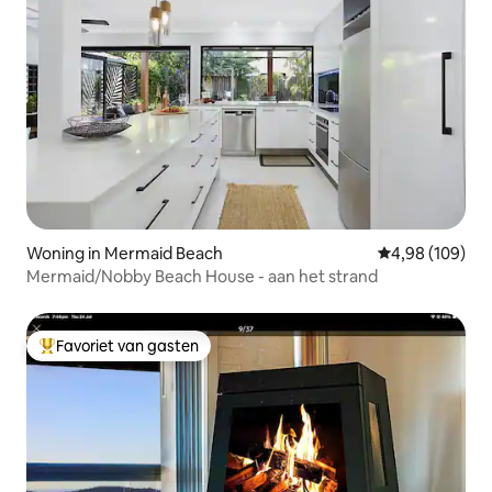
Woning in Mermaid Beach
Gemiddelde beo
4,98 (109)
Mermaid/Nobby Beach House - aan het strand
Favoriet van gasten
Topfavoriet van gasten