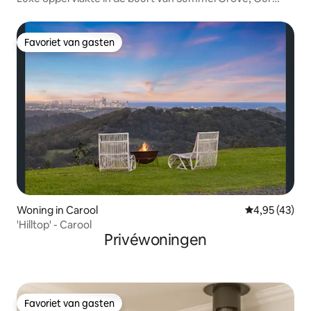
Place Carool
Favoriet van gasten
Favoriet van gasten
Woning in Carool
Gemiddelde be
4,95 (43)
'Hilltop' - Carool
Privéwoningen
Favoriet van gasten
Favoriet van gasten