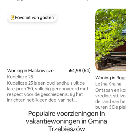
Favoriet van gasten
Topfavoriet van gasten
Woning in Maćkowicze
Gemiddelde beoordeling van 4,
4,98 (64)
Kudelicze 25
Woning in Rogoźn
Kudelicze 25 is een oud landhuis uit de
Leśna Kraina
late jaren '50, volledig gerenoveerd met
Ontspan en kom to
respect voor de geschiedenis. Bij het
vredige, stijlvolle
inrichten heb ik een deel van het
de rand van het bo
oorspronkelijke meubilair behouden en
buren :) De plek i
dat heb ik zelf gerestaureerd. Er staat
Populaire voorzieningen in
landelijke sfeer 
een oude schuur op het terrein en
houten Podlasie-h
vakantiewoningen in Gmina
rondom het huis staan bloemen die ik in
tegelkachel in de
Trzebieszów
mijn vrije tijd verzorg. Intiem
haard in de slaap