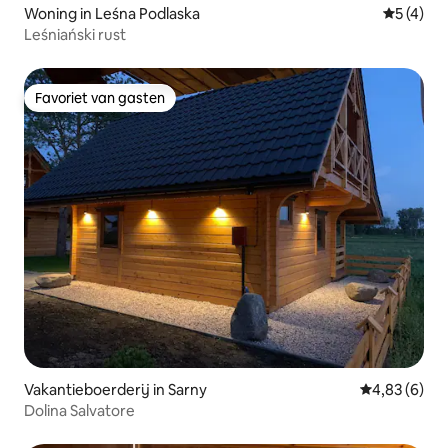
Woning in Leśna Podlaska
Gemiddeld
5 (4)
Leśniański rust
Favoriet van gasten
Favoriet van gasten
Vakantieboerderij in Sarny
Gemiddelde b
4,83 (6)
Dolina Salvatore