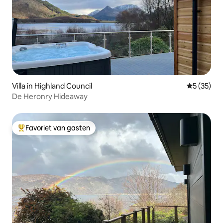
Villa in Highland Council
Gemiddelde
5 (35)
De Heronry Hideaway
Favoriet van gasten
Topfavoriet van gasten