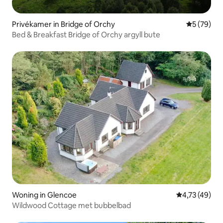
Privékamer in Bridge of Orchy
Gemiddelde
5 (79)
Bed & Breakfast Bridge of Orchy argyll bute
Woning in Glencoe
Gemiddelde be
4,73 (49)
Wildwood Cottage met bubbelbad