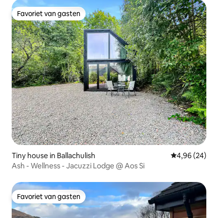
Favoriet van gasten
Favoriet van gasten
Tiny house in Ballachulish
Gemiddelde be
4,96 (24)
Ash - Wellness - Jacuzzi Lodge @ Aos Si
Favoriet van gasten
Favoriet van gasten