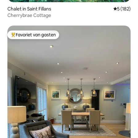
Chalet in Saint Fillans
Gemiddelde 
5 (182)
Cherrybrae Cottage
Favoriet van gasten
Topfavoriet van gasten