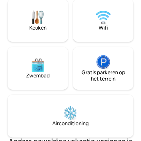
idyllisch landscha
hebt voor de datums die je wilt bekijken,
uitzicht op Loch 
kun je onze nieuwe advertentie
en berg-/bospade
bekijken The Pilot House, Drimnin, dat
Inclusief Freeview 
zich op dezelfde 4 acra-site bevindt. De
volledig uitgerus
Keuken
Wifi
keuken is voorzien van een
badkamer. Bedde
broodrooster, waterkoker, Tefal
aanwezig. Gratis 
halogeenkookplaat, combi-
terrein
oven/magnetron. Alle pannen, borden,
glazen en bestek aanwezig. Het enige
dat u hoeft mee te nemen, is uw eten.
de moeite waard om op uw weg naar
binnen in te slaan, want Lochaline is de
Gratis parkeren op
Zwembad
dichtstbijzijnde plek om te winkelen, op
het terrein
8 mijl afstand. Het AirShip ligt op een
prachtige, afgelegen locatie op een
terrein van vier hectare. Prachtige
uitzichten over de Sound of Mull richting
Tobermory op het eiland Mull en de zee
in de richting van Ardnamurchan Point.
Airconditioning