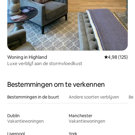
Woning in Highland
Gemiddelde beo
4,98 (125)
Luxe verblijf aan de stormvloedkust
Bestemmingen om te verkennen
Bestemmingen in de buurt
Andere soorten verblijven
Bes
Dublin
Manchester
Vakantiewoningen
Vakantiewoningen
Liverpool
York