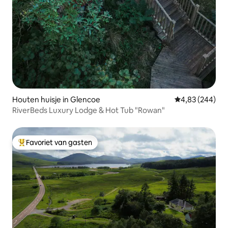
Houten huisje in Glencoe
Gemiddelde beo
4,83 (244)
RiverBeds Luxury Lodge & Hot Tub "Rowan"
Favoriet van gasten
Topfavoriet van gasten