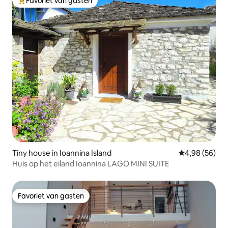
Favoriet van gasten
Topfavoriet van gasten
Tiny house in Ioannina Island
Gemiddelde be
4,98 (56)
Huis op het eiland Ioannina LAGO MINI SUITE
Favoriet van gasten
Favoriet van gasten