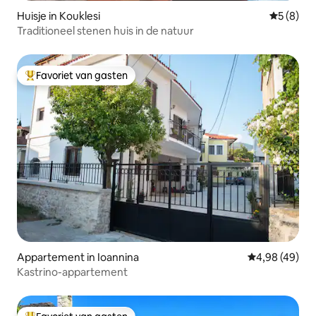
Huisje in Kouklesi
Gemiddeld
5 (8)
Traditioneel stenen huis in de natuur
Favoriet van gasten
Topfavoriet van gasten
Appartement in Ioannina
Gemiddelde be
4,98 (49)
Kastrino-appartement