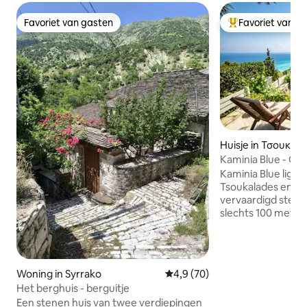
Favoriet van gasten
Favoriet van g
Favoriet van gasten
Topfavoriet van 
Huisje in Τσουκαλ
Kaminia Blue - Cot
Kaminia Blue ligt 
Tsoukalades en is 
vervaardigd stene
slechts 100 meter van het rustige strand
van Kaminia. Dit 
toevluchtsoord bie
maximaal vijf gas
slaapkamers, een 
Woning in Syrrako
Gemiddelde beoordeling van 4
4,9 (70)
een volledig uitg
Het berghuis - berguitje
ruime badkamer. 
Een stenen huis van twee verdiepingen
buitendouche, ba