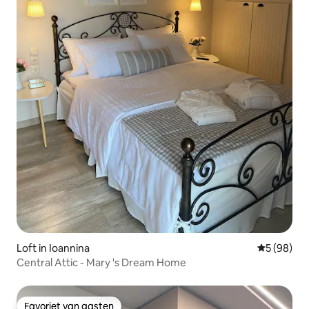
Loft in Ioannina
Gemiddelde
5 (98)
Central Attic - Mary 's Dream Home
Favoriet van gasten