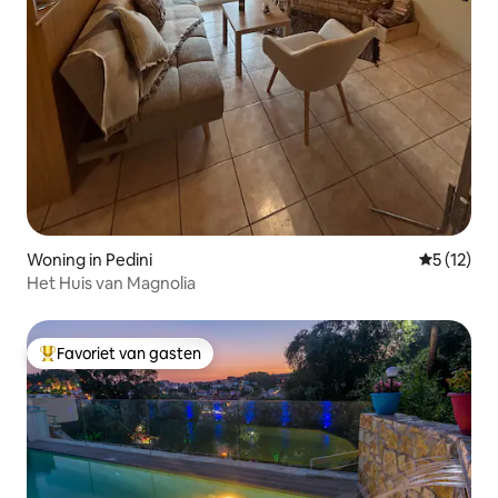
Woning in Pedini
Gemiddeld
5 (12)
Het Huis van Magnolia
Favoriet van gasten
Topfavoriet van gasten