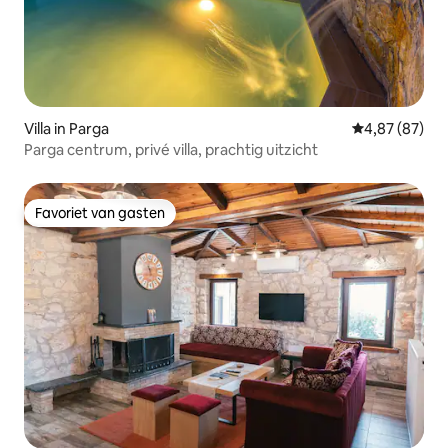
Villa in Parga
Gemiddelde be
4,87 (87)
Parga centrum, privé villa, prachtig uitzicht
Favoriet van gasten
Favoriet van gasten