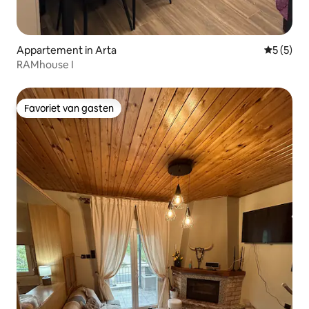
Appartement in Arta
Gemiddeld
5 (5)
RAMhouse I
Favoriet van gasten
Favoriet van gasten