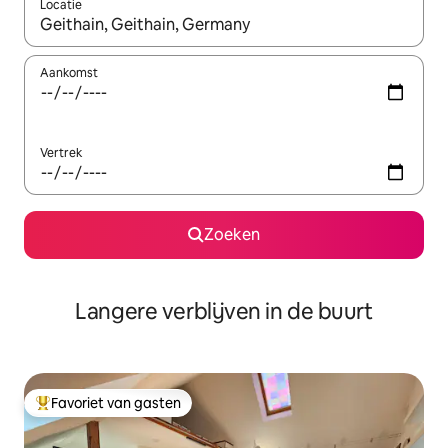
Locatie
Wanneer er resultaten beschikbaar zijn, maak je een keuze met 
Aankomst
Vertrek
Zoeken
Langere verblijven in de buurt
Favoriet van gasten
Topfavoriet van gasten