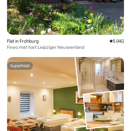
Flat in Frohburg
Gemiddelde
5 (46)
Fewo met hart Leipziger Neuseenland
Superhost
Superhost