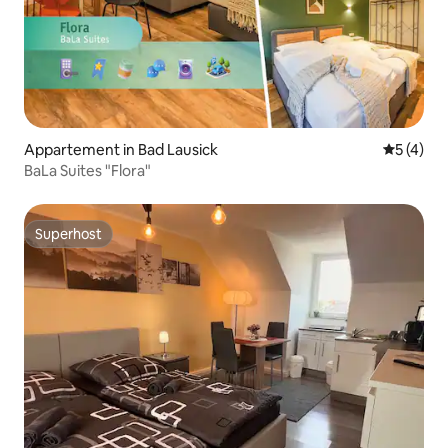
Appartement in Bad Lausick
Gemiddeld
5 (4)
BaLa Suites "Flora"
Superhost
Superhost