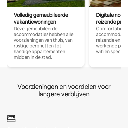
Volledig gemeubileerde
Digitale nom
vakantiewoningen
reizende prof
Deze gemeubileerde
Comfortabele
accommodaties hebben alle
accommodatie
voorzieningen van thuis, van
reizende en op
rustige berghutten tot
werkende profe
handige appartementen
wifi en special
midden in de stad.
Voorzieningen en voordelen voor
langere verblijven