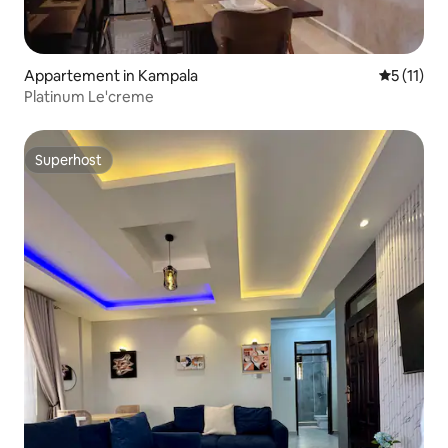
Appartement in Kampala
Gemiddeld
5 (11)
Platinum Le'creme
Superhost
Superhost