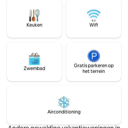
mee naar deze ser
of tot rust willen komen. Beschikbaar
huiselijke ruimte. 
voor korte- en langetermijnverblijven.
we elke gast een 
Ophalen en afzetten op de luchthaven
verbeterde ervari
op aanvraag Boek je verblijf en geniet
ze inchecken door
Keuken
Wifi
van comfort, gemak en privacy in The
netto-inkomsten o
Secret Haven.
investeren in ver
woning.
Gratis parkeren op
Zwembad
het terrein
Airconditioning