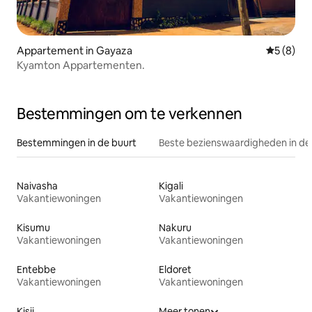
Appartement in Gayaza
Gemiddeld
5 (8)
Kyamton Appartementen.
Bestemmingen om te verkennen
Bestemmingen in de buurt
Beste bezienswaardigheden in de
Naivasha
Kigali
Vakantiewoningen
Vakantiewoningen
Kisumu
Nakuru
Vakantiewoningen
Vakantiewoningen
Entebbe
Eldoret
Vakantiewoningen
Vakantiewoningen
Kisii
Meer tonen