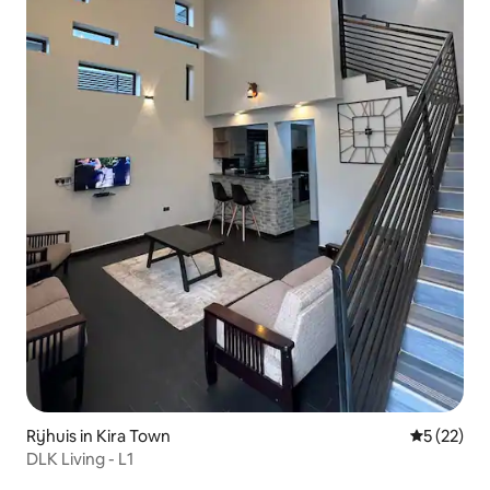
Rijhuis in Kira Town
Gemiddelde
5 (22)
DLK Living - L1