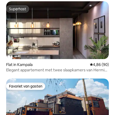
Superhost
Superhost
Flat in Kampala
Gemiddelde be
4,86 (90)
Elegant appartement met twee slaapkamers van Hermie
Homes
Favoriet van gasten
Favoriet van gasten