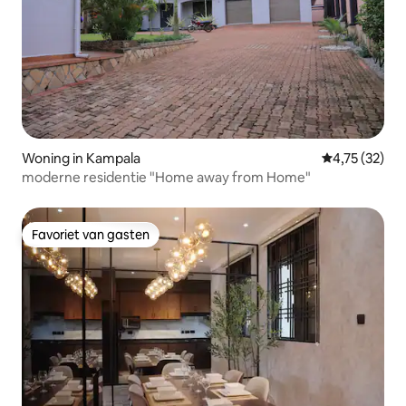
Woning in Kampala
Gemiddelde be
4,75 (32)
moderne residentie "Home away from Home"
Favoriet van gasten
Favoriet van gasten