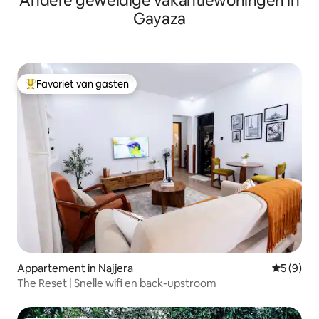
Andere geweldige vakantiewoningen in
Gayaza
Favoriet van gasten
Topfavoriet van gasten
Appartement in Najjera
Gemiddeld
5 (9)
The Reset | Snelle wifi en back-upstroom