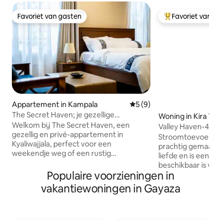
Favoriet van gasten
Favoriet van g
Favoriet van gasten
Topfavoriet van 
Appartement in Kampala
Gemiddelde beoordeling va
5 (9)
The Secret Haven; je gezellige
Woning in Kira To
ontsnapping in Kyaliwajjala
Welkom bij The Secret Haven, een
Valley Haven-4br 
gezellig en privé-appartement in
Villa.
Stroomtoevoer her
Kyaliwajjala, perfect voor een
prachtig gemaakt
weekendje weg of een rustig
liefde en is een exc
toevluchtsoord. Hoogtepunten:
beschikbaar is voo
Gezellige slaapkamer Snelle wifi (tot 60
Populaire voorzieningen in
tijdens elk jaar. De
Mbps) Gratis veilige parkeerplaats en
verhaal dat zich ui
vakantiewoningen in Gayaza
beveiliging Keuken en koelkast
verschillende lan
Supermarkt en sportcomplex in de
gewoond en bezoc
buurt Ideaal voor vrienden die willen
beetje schoonheid
ontspannen, met elkaar willen verbinden