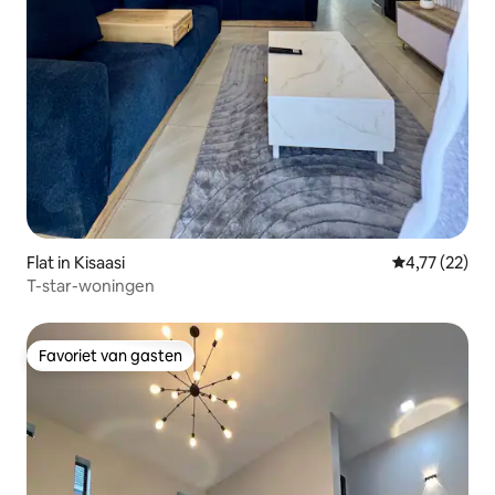
Flat in Kisaasi
Gemiddelde be
4,77 (22)
T-star-woningen
Favoriet van gasten
Favoriet van gasten