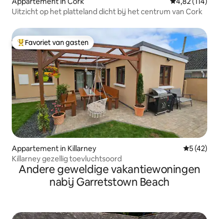
Appartement in Cork
Gemiddelde beo
4,82 (114)
Uitzicht op het platteland dicht bij het centrum van Cork
Favoriet van gasten
Topfavoriet van gasten
Appartement in Killarney
Gemiddelde
5 (42)
Killarney gezellig toevluchtsoord
Andere geweldige vakantiewoningen
nabij Garretstown Beach