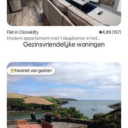
Flat in Clonakilty
Gemiddelde beo
4,89 (157)
Modern appartement met 1 slaapkamer in het
Gezinsvriendelijke woningen
stadscentrum
Favoriet van gasten
Topfavoriet van gasten