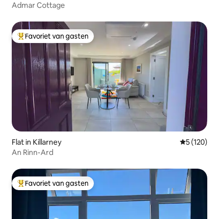
Admar Cottage
Favoriet van gasten
Topfavoriet van gasten
Flat in Killarney
Gemiddelde 
5 (120)
An Rinn-Ard
Favoriet van gasten
Topfavoriet van gasten