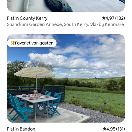
Flat in County Kerry
Gemiddelde beo
4,97 (182)
Shandrum Garden Annexe, South Kerry. Vlakbij Kenmare
Favoriet van gasten
Topfavoriet van gasten
Flat in Bandon
Gemiddelde be
4,95 (131)