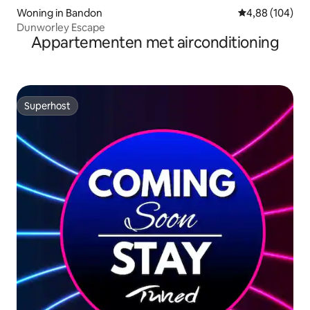
Woning in Bandon
Gemiddelde beo
4,88 (104)
Dunworley Escape
Appartementen met airconditioning
Superhost
Superhost