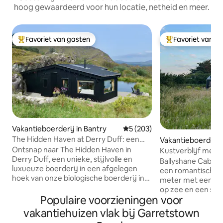
hoog gewaardeerd voor hun locatie, netheid en meer.
Favoriet van gasten
Favoriet van g
Topfavoriet van gasten
Topfavoriet van 
Vakantieboerderij in Bantry
Gemiddelde beoordeling van 
5 (203)
The Hidden Haven at Derry Duff: een
Vakantieboerderij
romantisch toevluchtsoord
Ontsnap naar The Hidden Haven in
Kustverblijf met u
Derry Duff, een unieke, stijlvolle en
Ballyshane Cabin B
luxueuze boerderij in een afgelegen
een romantisch ver
hoek van onze biologische boerderij in
meter met een a
West Cork, op slechts 20 minuten van
op zee en een sfe
Bantry en Glengarriff. We hebben deze
Populaire voorzieningen voor
luxe. De ruimte i
boetiek, eco-retraite ontworpen om
superieure elemen
vakantiehuizen vlak bij Garretstown
gasten te verwelkomen om te genieten
Marine-panelen e