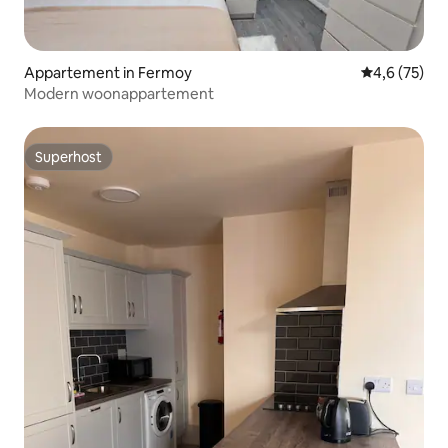
Appartement in Fermoy
Gemiddelde b
4,6 (75)
Modern woonappartement
Superhost
Superhost