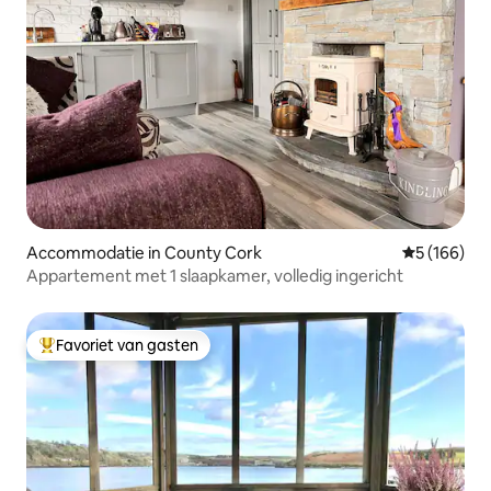
Accommodatie in County Cork
Gemiddelde 
5 (166)
Appartement met 1 slaapkamer, volledig ingericht
Favoriet van gasten
Topfavoriet van gasten