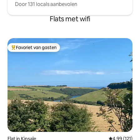
Door 131 locals aanbevolen
Flats met wifi
Favoriet van gasten
Topfavoriet van gasten
Flat in Kinsale
Gemiddelde beo
4,99 (121)