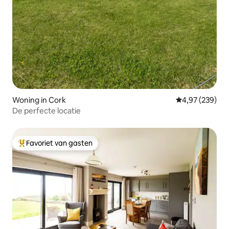
Woning in Cork
Gemiddelde beo
4,97 (239)
De perfecte locatie
Favoriet van gasten
Topfavoriet van gasten