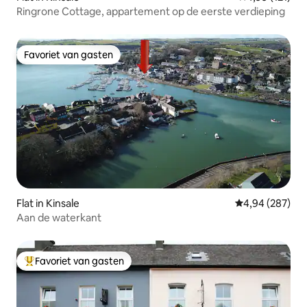
Ringrone Cottage, appartement op de eerste verdieping
Favoriet van gasten
Favoriet van gasten
Flat in Kinsale
Gemiddelde beo
4,94 (287)
Aan de waterkant
Favoriet van gasten
Topfavoriet van gasten