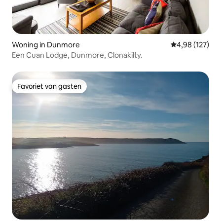
Woning in Dunmore
Gemiddelde beo
4,98 (127)
Een Cuan Lodge, Dunmore, Clonakilty.
Favoriet van gasten
Favoriet van gasten