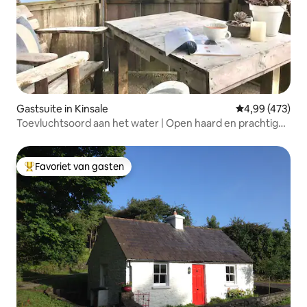
Gastsuite in Kinsale
Gemiddelde beo
4,99 (473)
Toevluchtsoord aan het water | Open haard en prachtig
uitzicht
Favoriet van gasten
Topfavoriet van gasten