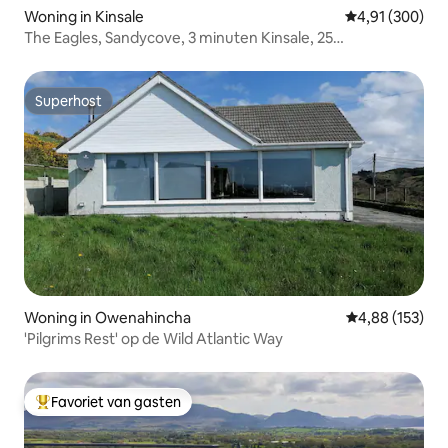
Woning in Kinsale
Gemiddelde beo
4,91 (300)
The Eagles, Sandycove, 3 minuten Kinsale, 25
slaapplaatsen
Superhost
Superhost
Woning in Owenahincha
Gemiddelde beo
4,88 (153)
'Pilgrims Rest' op de Wild Atlantic Way
Favoriet van gasten
Topfavoriet van gasten