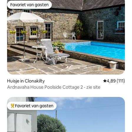
Favoriet van gasten
Favoriet van gasten
Huisje in Clonakilty
Gemiddelde be
4,89 (111)
Ardnavaha House Poolside Cottage 2 - zie site
Favoriet van gasten
Topfavoriet van gasten