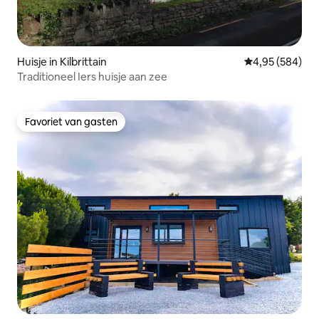
Huisje in Kilbrittain
Gemiddelde beo
4,95 (584)
Traditioneel Iers huisje aan zee
Favoriet van gasten
Favoriet van gasten