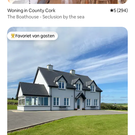
Woning in County Cork
Gemiddelde 
5 (294)
The Boathouse - Seclusion by the sea
Favoriet van gasten
Topfavoriet van gasten