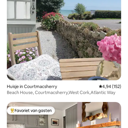
Huisje in Courtmacsherry
Gemiddelde beo
4,94 (152)
Beach House, Courtmacsherry,West Cork,Atlantic Way
Favoriet van gasten
Topfavoriet van gasten