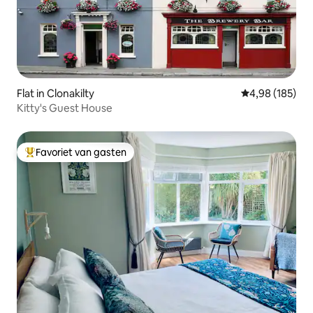
Flat in Clonakilty
Gemiddelde beo
4,98 (185)
Kitty's Guest House
Favoriet van gasten
Topfavoriet van gasten