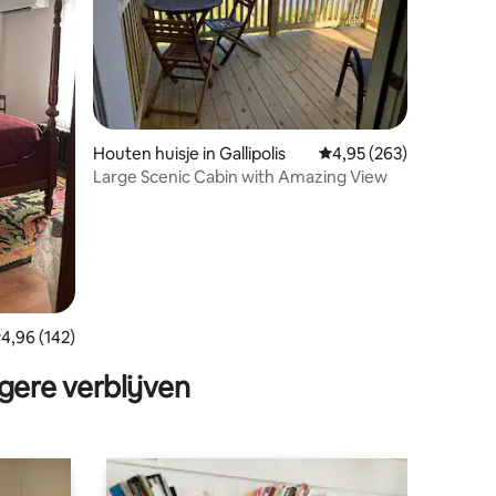
Houten huisje in Gallipolis
Gemiddelde beoordeling
4,95 (263)
Large Scenic Cabin with Amazing View
ecensies
emiddelde beoordeling van 4,96 op 5, 142 recensies
4,96 (142)
gere verblijven