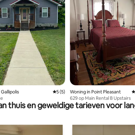
g van 4,98 op 5, 64 recensies
Gallipolis
Gemiddelde beoordeling van 5 op 5, 5 r
5 (5)
Woning in Point Pleasant
G
ce
629 op Main Rental B Upstairs
n thuis en geweldige tarieven voor lan