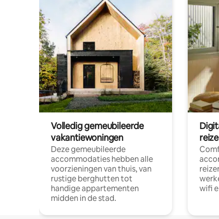
Volledig gemeubileerde
Digi
vakantiewoningen
reiz
Deze gemeubileerde
Comf
accommodaties hebben alle
acco
voorzieningen van thuis, van
reize
rustige berghutten tot
werke
handige appartementen
wifi 
midden in de stad.