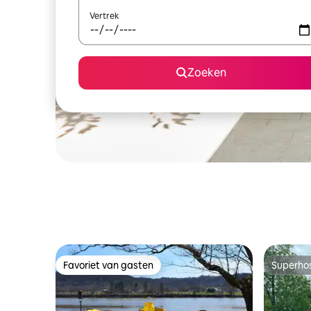
Vertrek
Zoeken
Favoriet van gasten
Superho
Favoriet van gasten
Superho