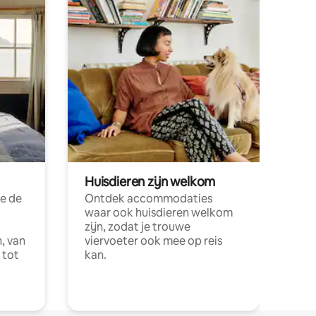
Huisdieren zijn welkom
e de
Ontdek accommodaties
waar ook huisdieren welkom
zijn, zodat je trouwe
, van
viervoeter ook mee op reis
 tot
kan.