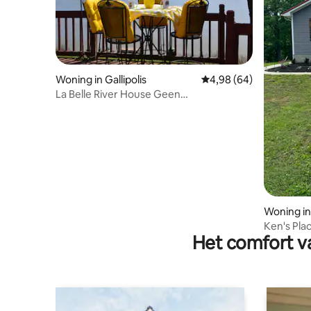
Woning in Gallipolis
Gemiddelde beoordelin
4,98 (64)
La Belle River House Geen
schoonmaakkosten, geen belastingen.
Woning in 
Ken's Pla
Het comfort va