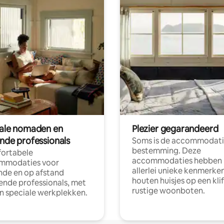
tale nomaden en
Plezier gegarandeerd
ende professionals
Soms is de accommodati
bestemming. Deze
ortabele
accommodaties hebben
mmodaties voor
allerlei unieke kenmerken
nde en op afstand
houten huisjes op een klif
nde professionals, met
rustige woonboten.
en speciale werkplekken.