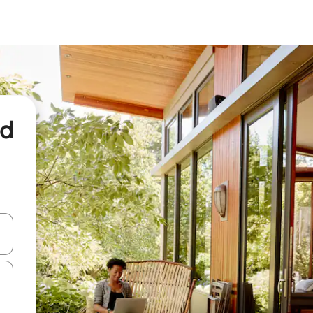
nd
een keuze met je de pijltjestoetsen omhoog en omlaag, óf door te tikk