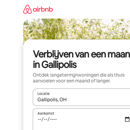
Ga
direct
naar
inhoud
Verblijven van een maa
in Gallipolis
Ontdek langetermijnwoningen die als thuis
aanvoelen voor een maand of langer.
Locatie
Wanneer er resultaten beschikbaar zijn, maak je 
Aankomst