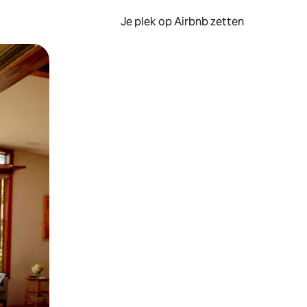
Je plek op Airbnb zetten
en of swipen.