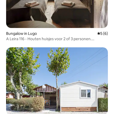
Bungalow in Lugo
Gemiddeld
5 (6)
A Leira 116 - Houten huisjes voor 2 of 3 personen.
Geïntegreerd in het bos.