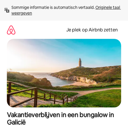
Ga
Sommige informatie is automatisch vertaald. 
Originele taal 
direct
weergeven
naar
inhoud
Je plek op Airbnb zetten
Vakantieverblijven in een bungalow in
Galicië