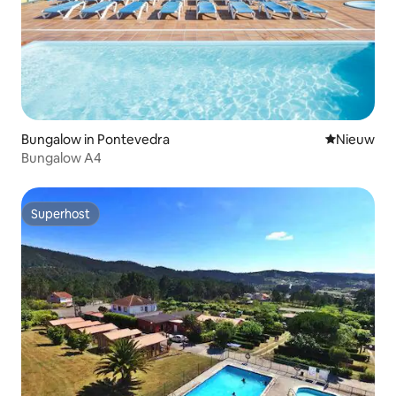
Bungalow in Pontevedra
Nieuwe ac
Nieuw
Bungalow A4
Superhost
Superhost