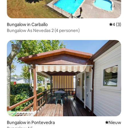
Bungalow in Carballo
Gemiddeld
4 (3)
Bungalow As Nevedas 2 (4 personen)
Bungalow in Pontevedra
Nieuwe ac
Nieuw