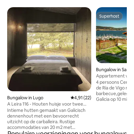
Superhost
Superhost
Bungalow in San A
s
Appartement voor
(Pontevedra)
4 persoons Cerdeir
de Ría de Vigo met
barbecue,gelegen 
Bungalow in Lugo
Gemiddelde beoordeling van 4,
4,91 (22)
Galicia op 10 minu
A Leira 116 - Houten huisje voor twee
Pontevedra. Het is gelegen in een
personen.
Intieme hutten gemaakt van Galicisch
complex van drie 
dennenhout met een bevoorrecht
parkeergelegenhei
uitzicht op de carballeira. Rustige
bevinden ons in ee
accommodaties van 20 m2 met
omgeving, omring
Populaire voorzieningen voor bungalows
eenvoudige en natuurlijke afwerkingen
ongerepte strande