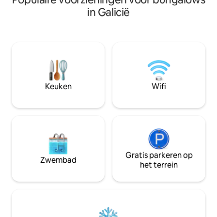
die de hut het perfecte toevluchtsoord
kristalhelder wate
in Galicië
maken voor diegenen die in contact
en je kunt genieten van een
willen zijn met de natuur. Extra grote
zonsondergang in 
bedden van 180 cm met lakens van 100%
naar de Cíes-eilanden ki
katoen, kantoorruimte met koelkast,
aan waar je een r
magnetron en koffiezetapparaat.
eten.
Multifunctioneel meubilair voor zowel
binnen als buiten. Eigen badkamer met
douche. 20 m2 capaciteit voor 2
Keuken
Wifi
personen Bed 180 cm x 190 cm
Linnengoed - Handdoeken Dekens
Badkamer Voorzieningen Koelkast
Magnetron Koffiezetapparaat * 2
capsules met dank aan de
accommodatie Keukengerei
Verwarming Airconditioning Haardroger
Wifi usb-stopcontact
Gratis parkeren op
Zwembad
het terrein