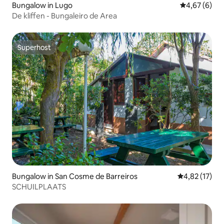
Bungalow in Lugo
Gemiddelde b
4,67 (6)
De kliffen - Bungaleiro de Area
Superhost
Superhost
Bungalow in San Cosme de Barreiros
Gemiddelde be
4,82 (17)
SCHUILPLAATS