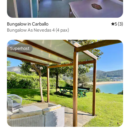
Bungalow in Carballo
Gemiddeld
5 (3)
Bungalow As Nevedas 4 (4 pax)
Superhost
Superhost