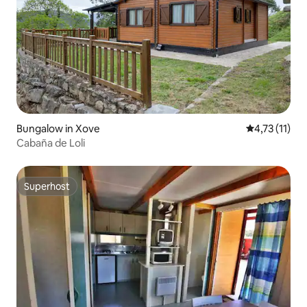
Bungalow in Xove
Gemiddelde b
4,73 (11)
Cabaña de Loli
Superhost
Superhost