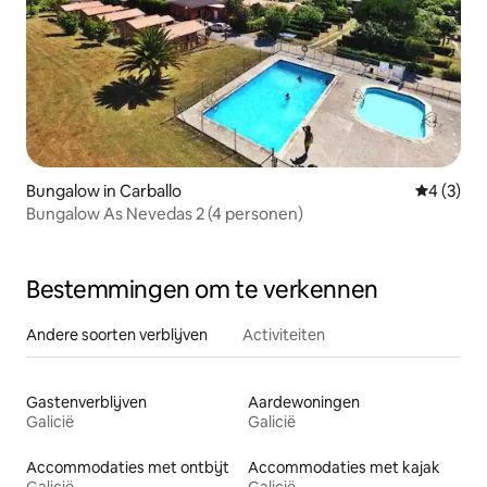
Bungalow in Carballo
Gemiddeld
4 (3)
Bungalow As Nevedas 2 (4 personen)
Bestemmingen om te verkennen
Andere soorten verblijven
Activiteiten
Gastenverblijven
Aardewoningen
Galicië
Galicië
Accommodaties met ontbijt
Accommodaties met kajak
Galicië
Galicië