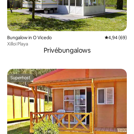
Bungalow in O Vicedo
Gemiddelde be
4,94 (69)
Xilloi Playa
Privébungalows
Superhost
Superhost