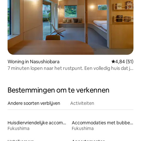
Woning in Nasushiobara
Gemiddelde be
4,84 (51)
7 minuten lopen naar het rustpunt. Een volledig huis dat je
kunt huren om te verblijven in Nasu. [Nasu Hanare]
Bestemmingen om te verkennen
Andere soorten verblijven
Activiteiten
Huisdiervriendelijke accommodaties
Accommodaties met bubbelbad
Fukushima
Fukushima