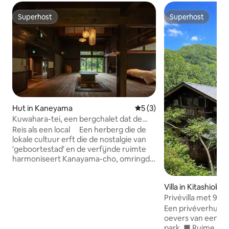
Superhost
Superhost
Superhost
Superhost
Hut in Kaneyama
Gemiddelde beoordeling va
5 (3)
Kuwahara-tei, een bergchalet dat de
cultuur van Oku-Aizu heeft geërfd
Reis als een local Een herberg die de
lokale cultuur erft die de nostalgie van
'geboortestad' en de verfijnde ruimte
harmoniseert Kanayama-cho, omringd
door bergen en met behoud van het
traditionele Japanse hara-landschap dat
Villa in Kitashiobar
door de Yasumi-rivier stroomt. De
Privévilla met 9 s
mensen die er wonen hebben de
woonkamer, eetk
wijsheid geërfd om te profiteren van de
Een privéverhuurvi
uitzicht op het mee
zegeningen van de aarde en de
oevers van een me
"WEND Urabandai"
ontberingen van de natuur te
park. ■ Ruime accommodatie Huur een