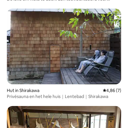
volwassenen met uitzicht vanaf een heuvel, een
natuurlijke warmwaterbron en een houtkachel die rook
afgeeft / 3 slaapkamers, 12 bedden
Hut in Shirakawa
Gemiddelde b
4,86 (7)
Privésauna en het hele huis｜Lentebad｜Shirakawa