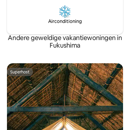
dankbaar voor de zegeningen van de
familie, vrienden 
natuur. Waarom ervaar je nu niet de
omgeving omgeven do
goedheid van het land? "
omgeving waar het
worden genoten Het
Airconditioning
Goshikinuma, de b
Sohara-meer en h
Het hele jaar door
Andere geweldige vakantiewoningen in
activiteiten, zoal
Fukushima
vissen in de zomer
Nekomama-berg e
winter.
Superhost
Superhost