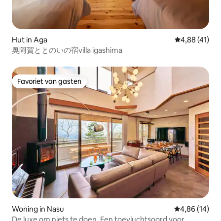
Hut in Aga
Gemiddelde be
4,88 (41)
奥阿賀ととのいの宿villa igashima
Favoriet van gasten
Favoriet van gasten
Woning in Nasu
Gemiddelde be
4,86 (14)
De luxe om niets te doen. Een toevluchtsoord voor