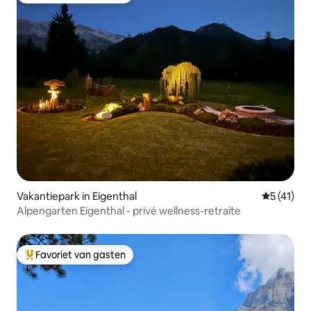
Vakantiepark in Eigenthal
Gemiddeld
5 (41)
Alpengarten Eigenthal - privé wellness-retraite
Favoriet van gasten
Topfavoriet van gasten