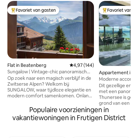
Favoriet van gasten
Favoriet van g
Topfavoriet van gasten
Topfavoriet van 
Flat in Beatenberg
Gemiddelde beoordeling van 4,9
4,97 (144)
Sungalow | Vintage-chic panoramisch
Appartement in K
Alpenchalet
Op zoek naar een magisch verblijf in de
Moderne accomm
Zwitserse Alpen? Welkom bij
panoramisch uitzi
Dit gezellige en
SUNGALOW, waar tijdloze elegantie en
Thun
met een panoramis
modern comfort samenkomen. Onlangs
Thunersee is gel
gerenoveerd in 2024, geniet van een
grond van een on
volledig uitgeruste gastronomische
Populaire voorzieningen in
vakantiehuis. Het l
keuken, stijlvolle woonruimtes en een
van het dorp en is
vakantiewoningen in Frutigen District
balkon rondom met uitzicht op het meer
uitstapjes naar be
van Thun en de Eiger, Mönch en
voor 4 pers. Terra
Jungfrau bergen. Gelegen op 10 meter
meer en 2 ligstoe
van de bushalte naar station Interlaken