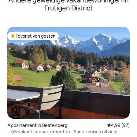
Andere geweldige vakantiewoningen in
Frutigen District
Favoriet van gasten
Topfavoriet van gasten
Appartement in Beatenberg
Gemiddelde be
4,99 (97)
Ula's vakantieappartementen - Panoramisch uitzicht