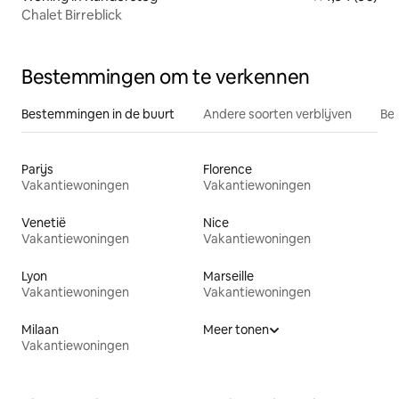
Chalet Birreblick
Bestemmingen om te verkennen
Bestemmingen in de buurt
Andere soorten verblijven
Bes
Parijs
Florence
Vakantiewoningen
Vakantiewoningen
Venetië
Nice
Vakantiewoningen
Vakantiewoningen
Lyon
Marseille
Vakantiewoningen
Vakantiewoningen
Milaan
Meer tonen
Vakantiewoningen