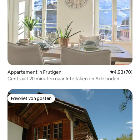
Appartement in Frutigen
Gemiddelde be
4,93 (70)
Centraal I 20 minuten naar Interlaken en Adelboden
Favoriet van gasten
Favoriet van gasten