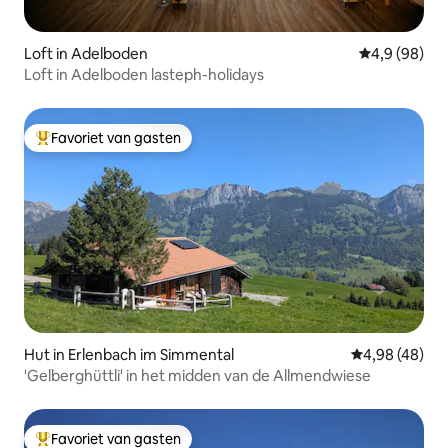
Loft in Adelboden
Gemiddelde b
4,9 (98)
Loft in Adelboden lasteph-holidays
Favoriet van gasten
Topfavoriet van gasten
Hut in Erlenbach im Simmental
Gemiddelde be
4,98 (48)
'Gelberghüttli' in het midden van de Allmendwiese
Favoriet van gasten
Topfavoriet van gasten