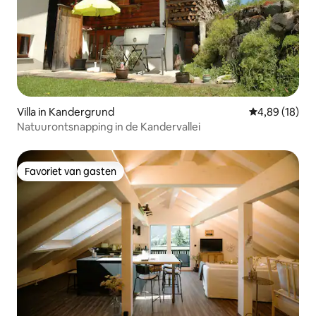
Villa in Kandergrund
Gemiddelde be
4,89 (18)
Natuurontsnapping in de Kandervallei
Favoriet van gasten
Favoriet van gasten