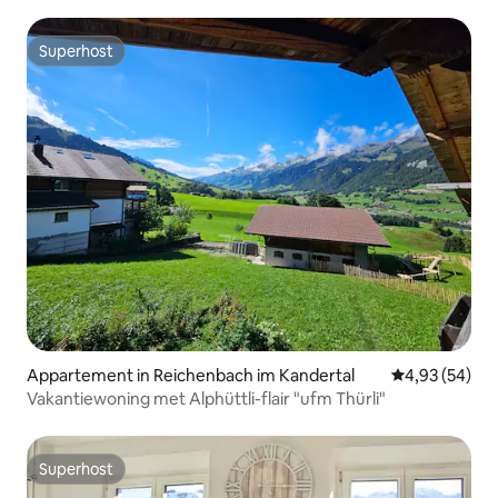
vanaf het dak
Superhost
Superhost
Appartement in Reichenbach im Kandertal
Gemiddelde be
4,93 (54)
Vakantiewoning met Alphüttli-flair "ufm Thürli"
Superhost
Superhost