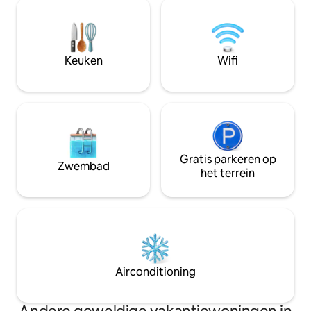
met 1 doos hout Incl. panoramische
en Beatenberg. Gezinsvriendelijk met
kaart (diverse kor
een kinderpark buiten, wandelroutes en
Krattigen Dorf/Pos
een gedeelde BBQ-ruimte. Gratis
minuten lopen), do
overdekte privéparkeergelegenheid,
wandelpaden, Thun
Keuken
Wifi
een smart-tv en wifi.
Interlaken, Beate
Gratis parkeren op
Zwembad
het terrein
Airconditioning