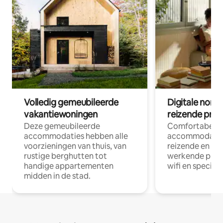
Volledig gemeubileerde
Digitale nom
vakantiewoningen
reizende prof
Deze gemeubileerde
Comfortabele
accommodaties hebben alle
accommodatie
voorzieningen van thuis, van
reizende en op
rustige berghutten tot
werkende profe
handige appartementen
wifi en special
midden in de stad.