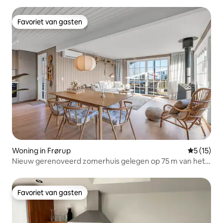
Favoriet van gasten
Favoriet van gasten
Woning in Frørup
Gemiddeld
5 (15)
Nieuw gerenoveerd zomerhuis gelegen op 75 m van het
water.
Favoriet van gasten
Favoriet van gasten