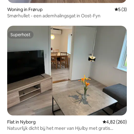
Woning in Frørup
Gemiddeld
5 (3)
Smørhullet - een ademhalingsgat in Oost-Fyn
Superhost
Superhost
Flat in Nyborg
Gemiddelde beo
4,82 (260)
Natuurlijk dicht bij het meer van Hjulby met gratis
parkeren