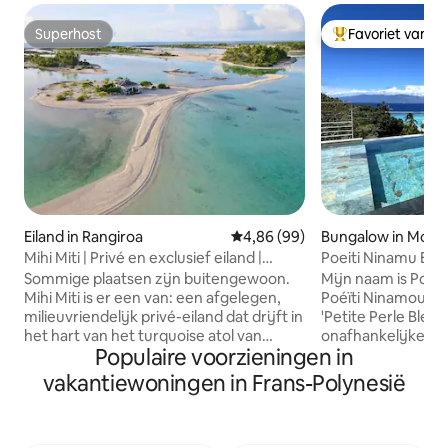
Superhost
Favoriet van g
Superhost
Topfavoriet van 
Eiland in Rangiroa
Gemiddelde beoordeling van 4,
4,86 (99)
Bungalow in Moor
Mihi Miti | Privé en exclusief eiland |
Poeiti Ninamu Bu
Tikehau
Uitzonderlijk uitzi
Sommige plaatsen zijn buitengewoon.
Mijn naam is Poeï
Mihi Miti is er een van: een afgelegen,
Poéïti Ninamou), w
milieuvriendelijk privé-eiland dat drijft in
'Petite Perle Bleue
het hart van het turquoise atol van
onafhankelijke bu
Populaire voorzieningen in
Tikehau, waar de tijd gewoon stilstaat.
een luxe residenti
Word wakker met het geluid van zachte
berg, een buitengewoon uitzicht op de
vakantiewoningen in Frans-Polynesië
golven, val in slaap onder een hemel vol
lagune, de oceaan e
sterren en breng je dagen door in een
word regelmatig 
lagune die door de natuur zelf lijkt te
passaatwind en m