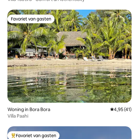
Favoriet van gasten
Favoriet van gasten
Woning in Bora Bora
Gemiddelde b
4,95 (41)
Villa Paahi
Favoriet van gasten
Topfavoriet van gasten