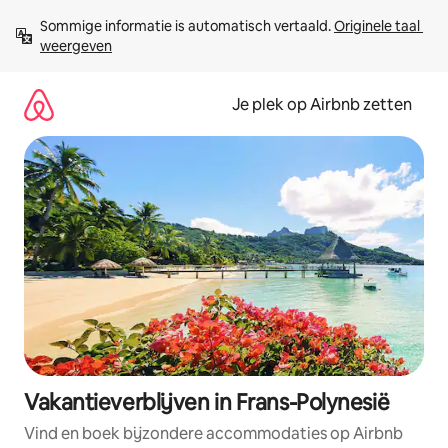
Ga
Sommige informatie is automatisch vertaald. 
Originele taal 
direct
weergeven
naar
inhoud
Je plek op Airbnb zetten
Vakantieverblijven in Frans-Polynesië
Vind en boek bijzondere accommodaties op Airbnb