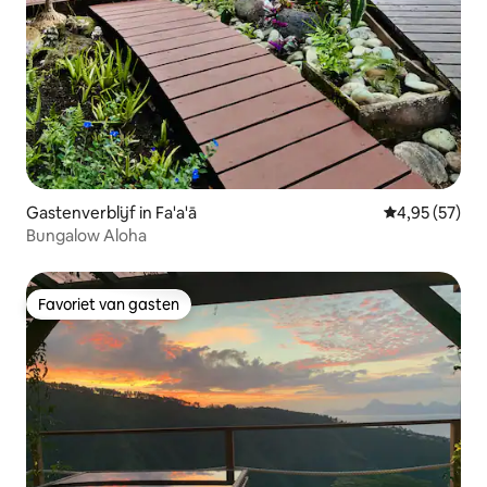
Gastenverblijf in Fa'a'ā
Gemiddelde be
4,95 (57)
Bungalow Aloha
Favoriet van gasten
Favoriet van gasten