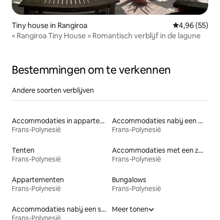
Tiny house in Rangiroa
Gemiddelde be
4,96 (55)
« Rangiroa Tiny House » Romantisch verblijf in de lagune
Bestemmingen om te verkennen
Andere soorten verblijven
Accommodaties in appartementen met diensten
Accommodaties nabij een meer
Frans-Polynesië
Frans-Polynesië
Tenten
Accommodaties met een zwembad
Frans-Polynesië
Frans-Polynesië
Appartementen
Bungalows
Frans-Polynesië
Frans-Polynesië
Accommodaties nabij een strand
Meer tonen
Frans-Polynesië