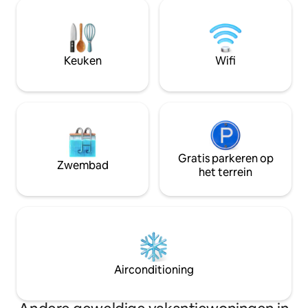
zijn geschilderd. ✔ Geheel privé-eiland |
onvergetelijk. Een
2 slaapkamers | Luxe slaapbank | Volledig
hoogtepunten is 
uitgeruste keuken | Badkamer | Toegang
privé infinity poo
tot ongerepte lagune | Milieuvriendelijk |
wateroppervlak o
Maximaal 6 gasten
van de lagune bij het ui
Keuken
Wifi
paradijs!
Gratis parkeren op
Zwembad
het terrein
Airconditioning