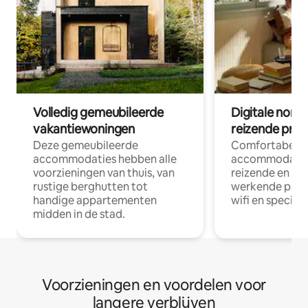
Volledig gemeubileerde
Digitale nom
vakantiewoningen
reizende prof
Deze gemeubileerde
Comfortabele
accommodaties hebben alle
accommodatie
voorzieningen van thuis, van
reizende en op
rustige berghutten tot
werkende profe
handige appartementen
wifi en special
midden in de stad.
Voorzieningen en voordelen voor
langere verblijven