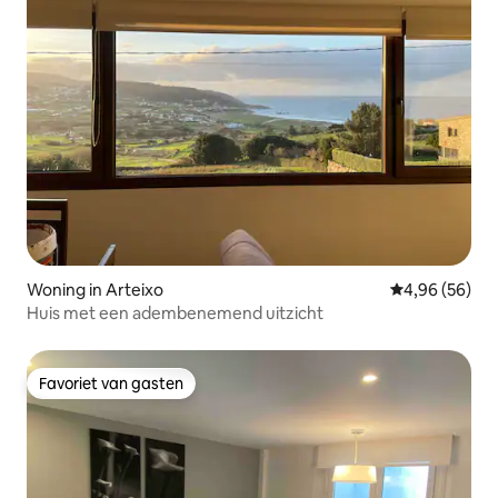
Woning in Arteixo
Gemiddelde be
4,96 (56)
Huis met een adembenemend uitzicht
Favoriet van gasten
Favoriet van gasten