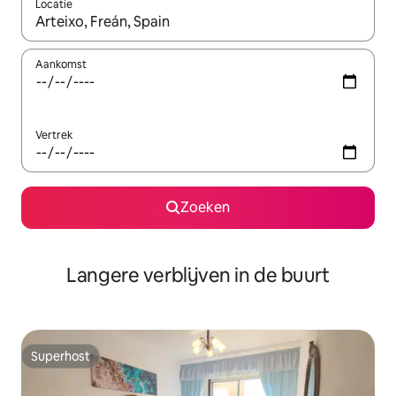
Locatie
Wanneer er resultaten beschikbaar zijn, maak je een keuze met 
Aankomst
Vertrek
Zoeken
Langere verblijven in de buurt
Superhost
Superhost