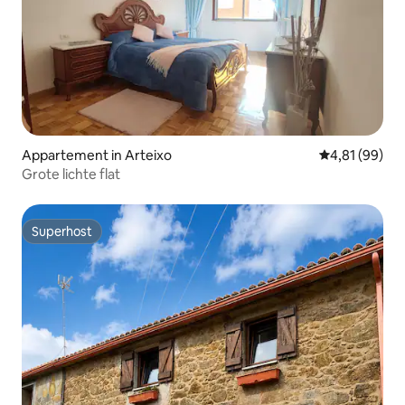
Appartement in Arteixo
Gemiddelde be
4,81 (99)
Grote lichte flat
Superhost
Superhost