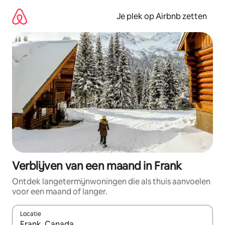
Ga
direct
Je plek op Airbnb zetten
naar
inhoud
Verblijven van een maand in Frank
Ontdek langetermijnwoningen die als thuis aanvoelen
voor een maand of langer.
Locatie
Wanneer er resultaten beschikbaar zijn, maak je een keuze met 