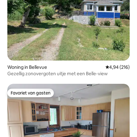
Woning in Bellevue
Gemiddelde beo
4,94 (216)
Gezellig zonovergoten uitje met een Belle-view
Favoriet van gasten
Favoriet van gasten