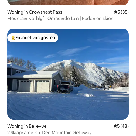
Woning in Crowsnest Pass
Gemiddelde
5 (35)
Mountain-verblijf | Omheinde tuin | Paden en skiën
Favoriet van gasten
Topfavoriet van gasten
Woning in Bellevue
Gemiddelde
5 (48)
2 Slaapkamers + Den Mountain Getaway