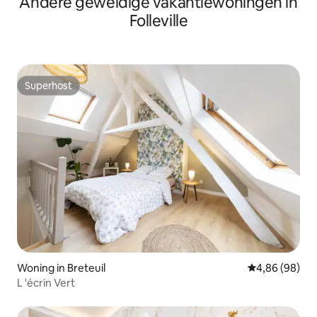
Andere geweldige vakantiewoningen in
Folleville
Superhost
Superhost
Woning in Breteuil
Gemiddelde be
4,86 (98)
L 'écrin Vert