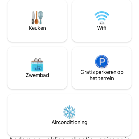
eenpersoonsbedden in een cabine of
beschikbaar. Bov
een slaapbank. Een volledig uitgeruste
met uitzicht op een over
keuken, een lichte woonkamer met
huis Toegang tot h
uitzicht op de tuin, twee badkamers en
zuiden Het huis i
een beveiligde garage. Gelegen in de
Keuken
Wifi
volgens de sanitai
Vallée de la Selle, dicht bij de Coulée
Verte en een speeltuin aan de overkant
van de straat.
Gratis parkeren op
Zwembad
het terrein
Airconditioning