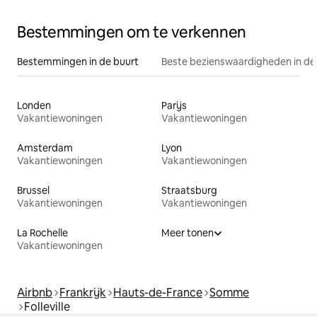
Bestemmingen om te verkennen
Bestemmingen in de buurt
Beste bezienswaardigheden in de
Londen
Parijs
Vakantiewoningen
Vakantiewoningen
Amsterdam
Lyon
Vakantiewoningen
Vakantiewoningen
Brussel
Straatsburg
Vakantiewoningen
Vakantiewoningen
La Rochelle
Meer tonen
Vakantiewoningen
Airbnb
Frankrijk
Hauts-de-France
Somme
Folleville