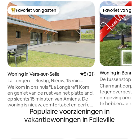
Favoriet van gasten
Favoriet van gas
Topfavoriet van gasten
Favoriet van gas
Woning in Bonneui
Woning in Vers-sur-Selle
Gemiddelde beoordeling van
5 (21)
De tussenstop in 
La Longere - Rustig, Nieuw, 15 min
Charmant dorpshu
Amiens
Welkom in ons huis "La Longère"! Kom
tegenovergestelde
en geniet van de rust van het platteland,
omgeving om een 
op slechts 15 minuten van Amiens. De
te hebben.Je zult 
woning is nieuw, comfortabel en perfect
uitgeruste keuke
Populaire voorzieningen in
om het ongetwijfeld naar je zin te
kleine gerechten 
hebben met familie of vrienden. De
vakantiewoningen in Folleville
woon-/eetkamer 
accommodatie beschikt over 3
gezelligheid kan 
tweepersoonskamers. Voor de 7e en 8e
inloopdouche, ver
persoon zijn er twee
opslagruimtes en