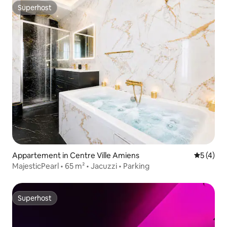
Superhost
Superhost
Appartement in Centre Ville Amiens
Gemiddeld
5 (4)
MajesticPearl • 65 m² • Jacuzzi • Parking
Superhost
Superhost