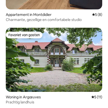
Appartement in Montdidier
Gemiddeld
5 (8)
Charmante, gezellige en comfortabele studio
Favoriet van gasten
Favoriet van gasten
Woning in Argœuves
Gemiddeld
5 (11)
Prachtig landhuis