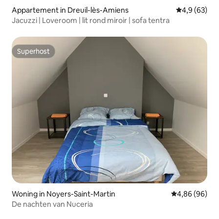
Appartement in Dreuil-lès-Amiens
Gemiddelde b
4,9 (63)
Jacuzzi | Loveroom | lit rond miroir | sofa tentra
Superhost
Superhost
Woning in Noyers-Saint-Martin
Gemiddelde be
4,86 (96)
De nachten van Nuceria