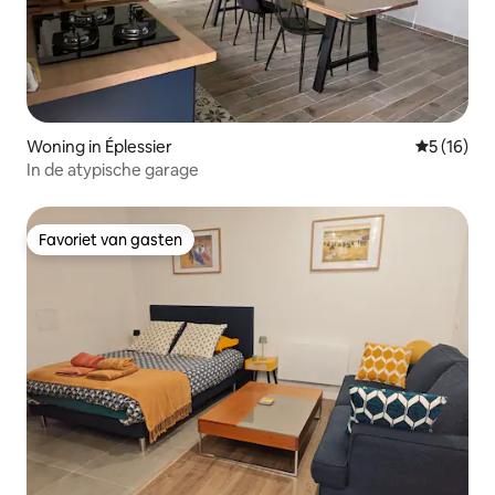
Woning in Éplessier
Gemiddelde
5 (16)
In de atypische garage
Favoriet van gasten
Favoriet van gasten