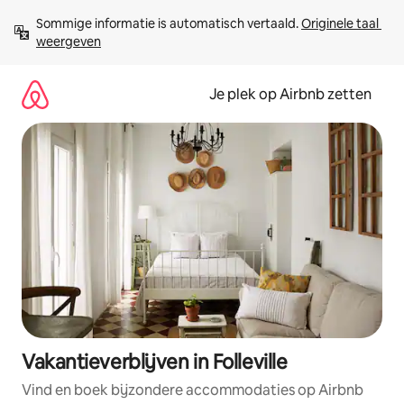
Ga
Sommige informatie is automatisch vertaald. 
Originele taal 
direct
weergeven
naar
inhoud
Je plek op Airbnb zetten
Vakantieverblijven in Folleville
Vind en boek bijzondere accommodaties op Airbnb