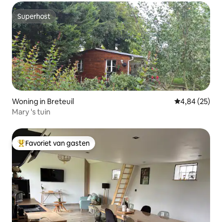
Superhost
Superhost
Woning in Breteuil
Gemiddelde be
4,84 (25)
Mary 's tuin
Favoriet van gasten
Topfavoriet van gasten