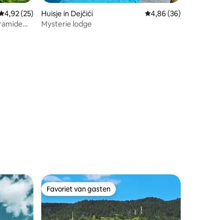
Gemiddelde beoordeling van 4,92 op 5, 25 recensies
4,92 (25)
Huisje in Dejčići
Gemiddelde beoordelin
4,86 (36)
ramide
Mysterie lodge
ecensies
Favoriet van gasten
Favoriet van gasten