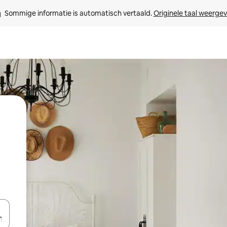
Sommige informatie is automatisch vertaald. 
Originele taal weerge
een keuze met je de pijltjestoetsen omhoog en omlaag, óf door te tikk