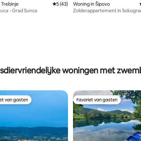
 Trebinje
Gemiddelde beoordeling van 5 op 5, 43 r
5 (43)
Woning in Šipovo
uca - Grad Sunca
Zolderappartement in Sokogra
sdiervriendelijke woningen met zwe
iet van gasten
Favoriet van gasten
iet van gasten
Favoriet van gasten