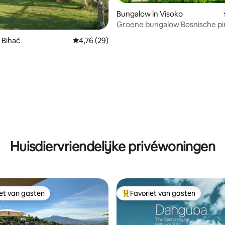
Bungalow in Visoko
Groene bungalow Bosnische pi
glamping
 Bihać
Gemiddelde beoordeling van 4,76 op 5, 29 r
4,76 (29)
g van 4,92 op 5, 37 recensies
Huisdiervriendelijke privéwoningen
iet van gasten
Favoriet van gasten
iet van gasten
Topfavoriet van gasten