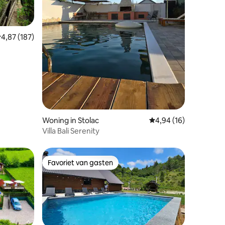
emiddelde beoordeling van 4,87 op 5, 187 recensies
4,87 (187)
ecensies
Woning in Stolac
Gemiddelde beoordelin
4,94 (16)
Villa Bali Serenity
Favoriet van gasten
Favoriet van gasten