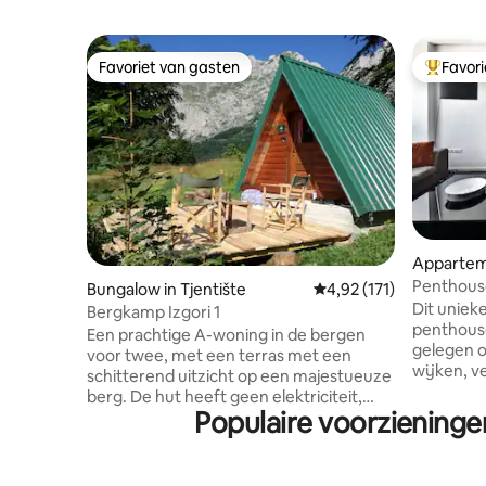
Favoriet van gasten
Favor
Favoriet van gasten
Topfavor
Apparteme
Penthouse
Bungalow in Tjentište
Gemiddelde beoordeling
4,92 (171)
centrum, 
Dit uniek
Bergkamp Izgori 1
penthouse
Een prachtige A-woning in de bergen
gelegen 
voor twee, met een terras met een
wijken, ve
schitterend uitzicht op een majestueuze
minuten/8
berg. De hut heeft geen elektriciteit,
Sarajevo. Het beschikt over 2
Populaire voorzieninge
maar wel verlichting, apparaten en alles
slaapkame
wat je nodig hebt; je kunt je apparaten
moderne g
opladen in ons restaurant. Op 40 meter
voorzieni
afstand bevindt zich een bergbron met