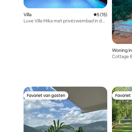
Villa
Gemiddelde beoorde
5 (15)
Luxe Villa Mika met privézwembad in de
buurt van Dubrovnik
Woning in
Cottage 
met zout
Favoriet van gasten
Favoriet
Favoriet van gasten
Favoriet