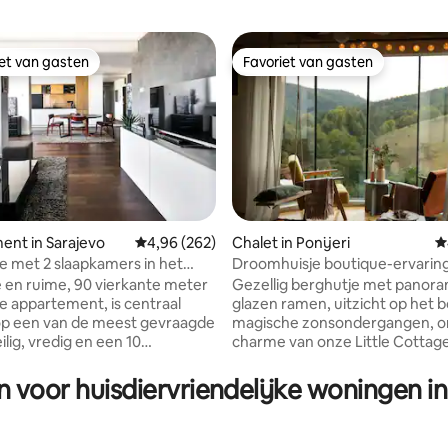
iet van gasten
Favoriet van gasten
iet van gasten
Favoriet van gasten
nt in Sarajevo
Gemiddelde beoordeling van 4,96 op 5, 262 r
4,96 (262)
Chalet in Ponijeri
G
 met 2 slaapkamers in het
Droomhuisje boutique-ervarin
 van 4,92 op 5, 171 recensies
gratis parkeren
e en ruime, 90 vierkante meter
Gezellig berghutje met panor
 appartement, is centraal
glazen ramen, uitzicht op het 
op een van de meest gevraagde
magische zonsondergangen, o
ilig, vredig en een 10
charme van onze Little Cotta
00m lopen naar het hart van
in Ponijeri. Wakker worden me
adembenemend uitzicht op het
n voor huisdiervriendelijke woningen i
rs, grote badkamer, toilet, een
magische zonsondergangen d
rote keuken met alle nodige
panoramische ramen. Dit is een
ngen om je verblijf handig en
toevluchtsoord in de bergen w