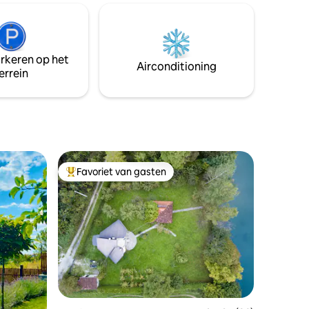
s perfect
kabelbaan en Bascarsija te voet. Op de
iedereen
beroemde heuvels van Sarajevo
ratie. Je
(Alifakovac), zodat je een geweldig
ruimte, de
uitzicht hebt. Op de wandelweg naar
e eigen
arkeren op het
Trebević. Op verzoek kunnen we je
Airconditioning
errein
ophalen van de luchthaven voor € 25.
Lagere prijzen
Favoriet van gasten
Topfavoriet van gasten