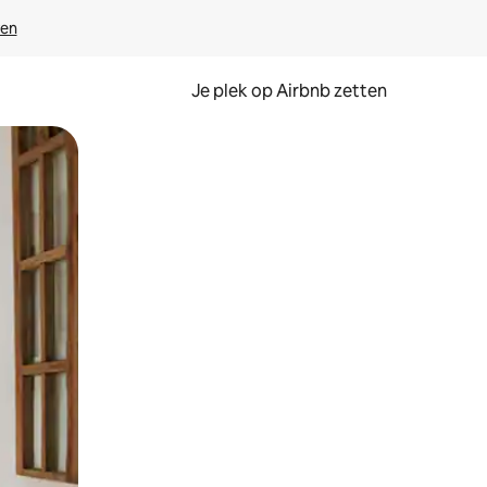
ven
Je plek op Airbnb zetten
en of swipen.