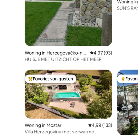
Woning in
SUN'S RAY 
Woning in Hercegovačko-ner
Gemiddelde beoordelin
4,97 (93)
etvanski kanton
HUISJE MET UITZICHT OP HET MEER
Favoriet van gasten
Favor
Topfavoriet van gasten
Topfavor
Woning in Mostar
Gemiddelde beoordeling
4,99 (133)
Villa Herzegovina met verwarmd
zwembad