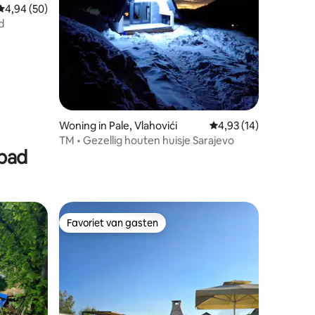
ecensies
Gemiddelde beoordeling van 4,94 op 5, 50 recensies
4,94 (50)
d
Woning in Pale, Vlahovići
Gemiddelde beoordeli
4,93 (14)
TM • Gezellig houten huisje Sarajevo
mbad
Favoriet van gasten
Favoriet van gasten