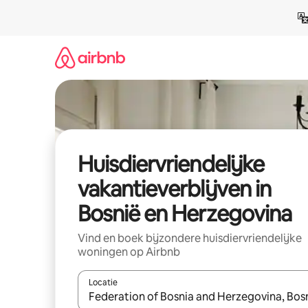
Ga
direct
naar
inhoud
Huisdiervriendelijke
vakantieverblijven in
Bosnië en Herzegovina
Vind en boek bijzondere huisdiervriendelijke
woningen op Airbnb
Locatie
Wanneer er resultaten beschikbaar zijn, maak je 