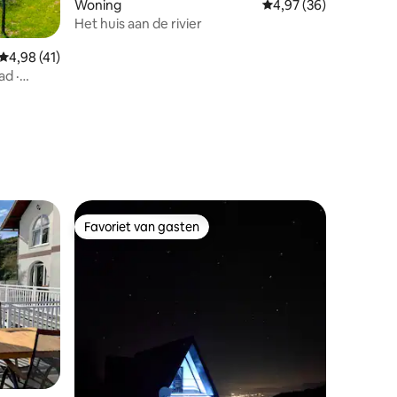
ecensies
Woning
Gemiddelde beoordelin
4,97 (36)
Het huis aan de rivier
Gemiddelde beoordeling van 4,98 op 5, 41 recensies
4,98 (41)
d ·
Favoriet van gasten
Favoriet van gasten