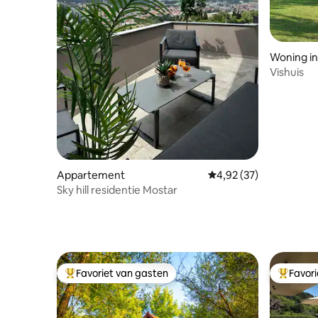
Woning in
Vishuis
Appartement
Gemiddelde beoordelin
4,92 (37)
Sky hill residentie Mostar
Favoriet van gasten
Favor
Topfavoriet van gasten
Topfavor