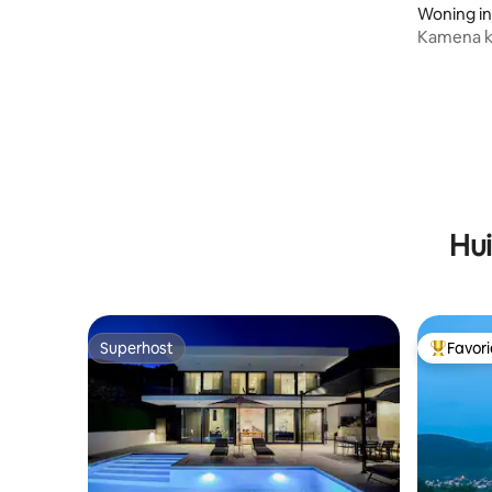
Woning in
Kamena k
Hui
Superhost
Favor
Superhost
Topfavor