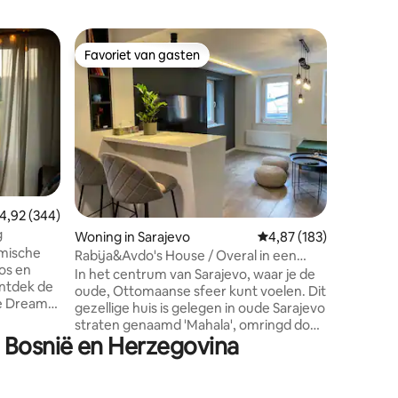
Flat in Sa
Favoriet van gasten
Favor
Favoriet van gasten
Topfavo
Gezellig 
Deze unie
gebouwd 
periode i
Het is ec
gelegen 
loopafsta
winkelcen
nachtleven. Het is perfect gesc
ecensies
emiddelde beoordeling van 4,92 op 5, 344 recensies
4,92 (344)
hier bent
g
Woning in Sarajevo
Gemiddelde beoordeling
4,87 (183)
de gezel
amische
dat je je 
Rabija&Avdo's House / Overal in een
bos en
koffie en
seconde.
In het centrum van Sarajevo, waar je de
ntdek de
middags v
oude, Ottomaanse sfeer kunt voelen. Dit
ge Dream
kan niet
gezellige huis is gelegen in oude Sarajevo
t een
straten genaamd 'Mahala', omringd door
 bos en
n Bosnië en Herzegovina
echte Sarajevo mensen, prachtige
oor
architectuur en uitzichtpunt van waaruit
 gezellig
je de oude stad kunt zien. Op vijf
aar natuur
minuten van het stadhuis, Inat House,