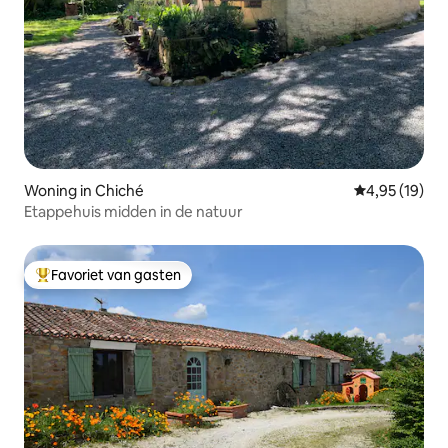
Woning in Chiché
Gemiddelde be
4,95 (19)
Etappehuis midden in de natuur
Favoriet van gasten
Topfavoriet van gasten