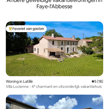
Andere geweldige vakantiewoningen in
Faye-l'Abbesse
Favoriet van gasten
Topfavoriet van gasten
Woning in Latillé
Gemiddelde
5 (18)
Villa Lucienne - 4* charmant en uitzonderlijk vakantiehuis