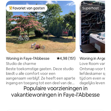
Favoriet van gasten
Superhost
Topfavoriet van gasten
Superhost
Woning in Faye-l'Abbesse
Gemiddelde beoordeling van 4,9
4,98 (151)
Woning in Argent
Studio de charme
Love Room van marme
bij Puy du Fou)
Beste toekomstige gasten. Deze studio
Ontsnap voor twee
biedt u alle comfort voor een
liefdeskamer speciaal 
aangenaam verblijf. Ze heeft een aparte
tijd om even weg t
ingang en toegang tot een deel van de
dagelijks leven, o
Populaire voorzieningen in
tuin, een ontspanningshoek. In het dorp
uitsluitend is ont
is er een kruidenierswinkel met
van samenzijn! Beleef een intieme
vakantiewoningen in Faye-l'Abbesse
broodafgifte 🥖🥐 en een laadpaal. Op 12
ervaring, alleen of
minuten van Bressuire (concerten,
waarbij elk detail
shows), bowling, bioscopen, restaurants,
emoties op te wek