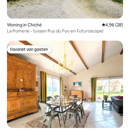
Woning in Chiché
Gemiddelde be
4,96 (28)
La Pomerie - tussen Puy du Fou en Futuroscope!
Favoriet van gasten
Favoriet van gasten