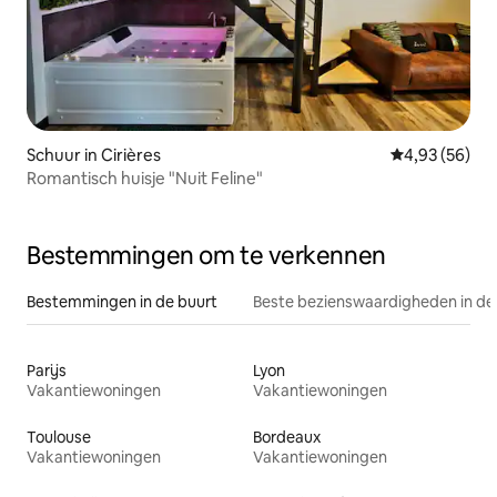
Schuur in Cirières
Gemiddelde be
4,93 (56)
Romantisch huisje "Nuit Feline"
Bestemmingen om te verkennen
Bestemmingen in de buurt
Beste bezienswaardigheden in de
Parijs
Lyon
Vakantiewoningen
Vakantiewoningen
Toulouse
Bordeaux
Vakantiewoningen
Vakantiewoningen