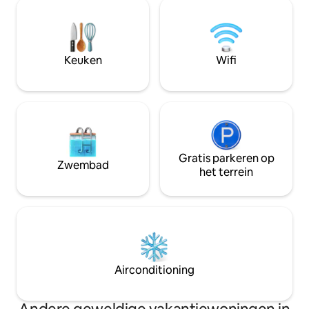
Op 25 minuten van Parthenay Op 30
leven in te blazen
minuten van Parc Maulévrier Op 45
herinneringen te creëren. 
minuten van Le Puy du Fou Op 47
dat je in een privés
minuten van de dierentuin Bioparc Op 1
kingsize bed naar je
uur van Futuroscope Op 1 uur en 10
of naar een stream
Keuken
Wifi
minuten van Marais Poitevin Op 1 uur en
videoprojector wo
15 minuten van Terra Botanica Op 1 uur
en 30 minuten van de Côte Vendéenne
Gratis parkeren op
Zwembad
het terrein
Airconditioning