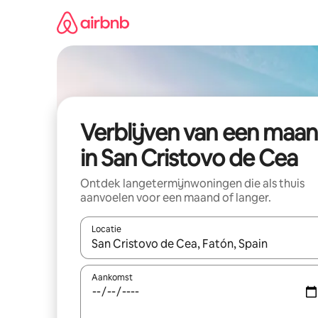
Ga
direct
naar
inhoud
Verblijven van een maa
in San Cristovo de Cea
Ontdek langetermijnwoningen die als thuis
aanvoelen voor een maand of langer.
Locatie
Wanneer er resultaten beschikbaar zijn, maak je 
Aankomst