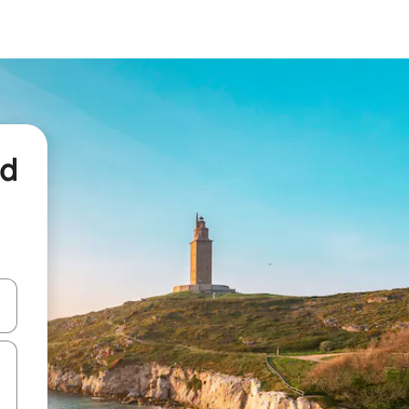
nd
een keuze met je de pijltjestoetsen omhoog en omlaag, óf door te tikk