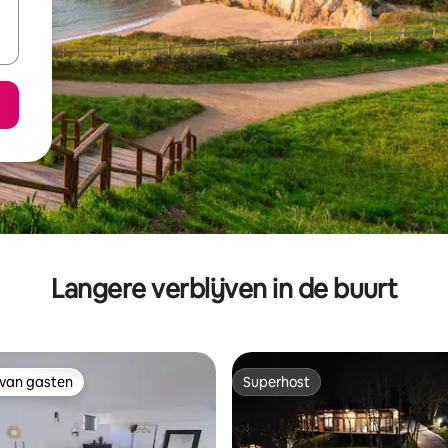
Langere verblijven in de buurt
 van gasten
Superhost
 van gasten
Superhost