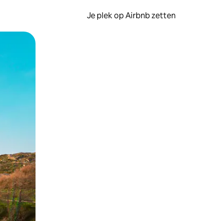
Je plek op Airbnb zetten
en of swipen.