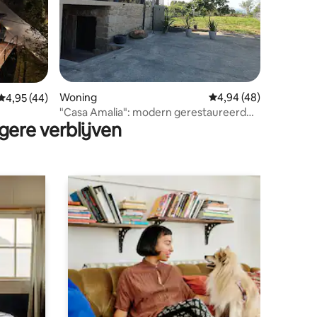
Woning
Gemiddelde beoordelin
4,94 (48)
ecensies
Gemiddelde beoordeling van 4,95 op 5, 44 recensies
4,95 (44)
"Casa Amalia": modern gerestaureerd
gere verblijven
huis en landgoed