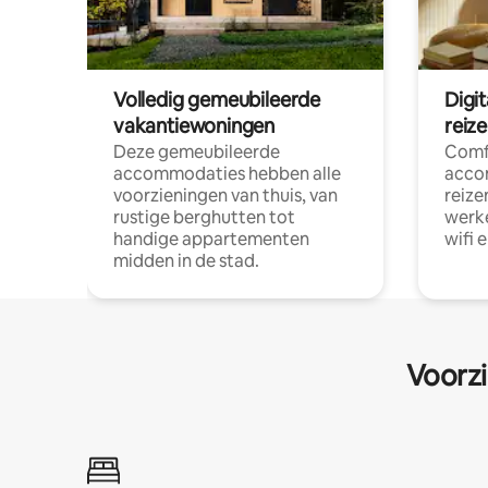
Volledig gemeubileerde
Digi
vakantiewoningen
reiz
Deze gemeubileerde
Comf
accommodaties hebben alle
acco
voorzieningen van thuis, van
reize
rustige berghutten tot
werke
handige appartementen
wifi 
midden in de stad.
Voorzi