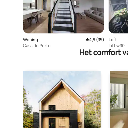
Woning
Gemiddelde beoordeli
4,9 (39)
Loft
Casa do Porto
loft w30
Het comfort va