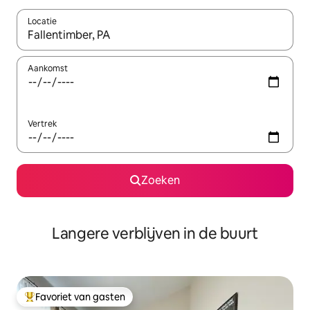
Locatie
Wanneer er resultaten beschikbaar zijn, maak je een keuze met 
Aankomst
Vertrek
Zoeken
Langere verblijven in de buurt
Favoriet van gasten
Topfavoriet van gasten