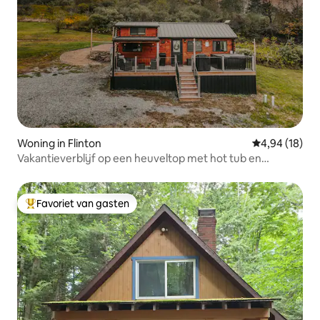
Woning in Flinton
Gemiddelde be
4,94 (18)
Vakantieverblijf op een heuveltop met hot tub en
vuurplaats
Favoriet van gasten
Topfavoriet van gasten