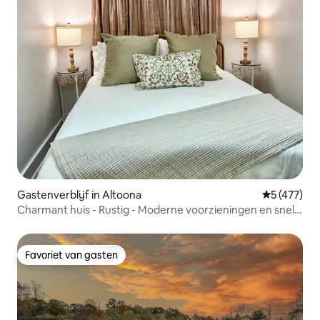
Gastenverblijf in Altoona
Gemiddelde 
5 (477)
Charmant huis - Rustig - Moderne voorzieningen en snelle
wifi
Favoriet van gasten
Favoriet van gasten