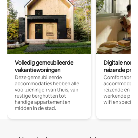
Volledig gemeubileerde
Digitale nom
vakantiewoningen
reizende prof
Deze gemeubileerde
Comfortabele
accommodaties hebben alle
accommodatie
voorzieningen van thuis, van
reizende en op
rustige berghutten tot
werkende profe
handige appartementen
wifi en special
midden in de stad.