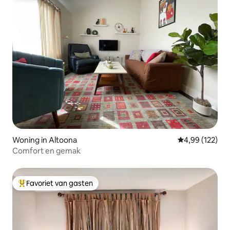
Woning in Altoona
Gemiddelde beo
4,99 (122)
Comfort en gemak
Favoriet van gasten
Topfavoriet van gasten