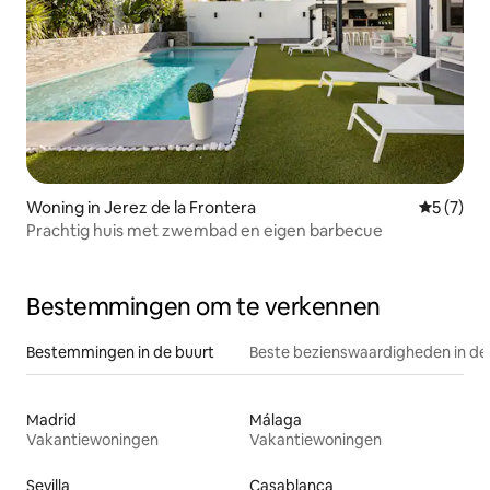
Woning in Jerez de la Frontera
Gemiddeld
5 (7)
Prachtig huis met zwembad en eigen barbecue
Bestemmingen om te verkennen
Bestemmingen in de buurt
Beste bezienswaardigheden in de
Madrid
Málaga
Vakantiewoningen
Vakantiewoningen
Sevilla
Casablanca