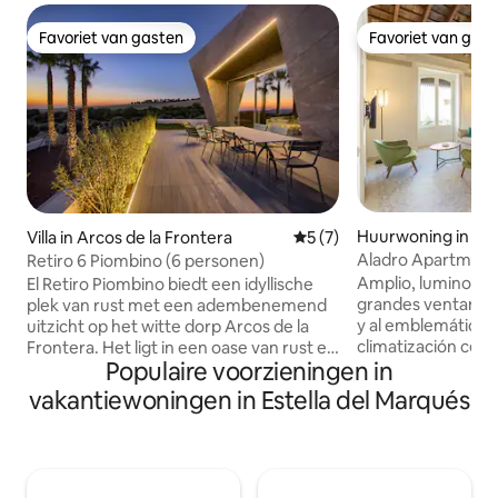
Favoriet van gasten
Favoriet van gas
Favoriet van gasten
Favoriet van gas
Huurwoning in Jere
Villa in Arcos de la Frontera
Gemiddelde beoordeling va
5 (7)
ontera
Aladro Apartments
Retiro 6 Piombino (6 personen)
suite 9
Amplio, luminoso, 
El Retiro Piombino biedt een idyllische
grandes ventanales
plek van rust met een adembenemend
y al emblemático 
uitzicht op het witte dorp Arcos de la
climatización cent
Frontera. Het ligt in een oase van rust en
Populaire voorzieningen in
domótica integrad
stilte midden in 65 hectare olijfgaarden,
iluminación, tempe
met een eigen productie van extra
vakantiewoningen in Estella del Marqués
cocina totalmente
vierge olijfolie en biologische zeehond.
electrodomésticos
Het is verdeeld over twee verdiepingen
generación. Capa
en bestaat uit drie
personas. Los dor
tweepersoonsslaapkamers, twee
espacio íntimo, si
kingsize en een slaapkamer met twee