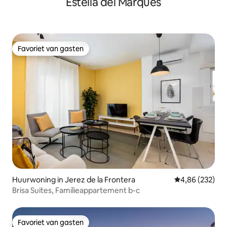
Estella del Marqués
Favoriet van gasten
Favoriet van gasten
Huurwoning in Jerez de la Frontera
Gemiddelde beo
4,86 (232)
Brisa Suites, Familieappartement b-c
Favoriet van gasten
Favoriet van gasten