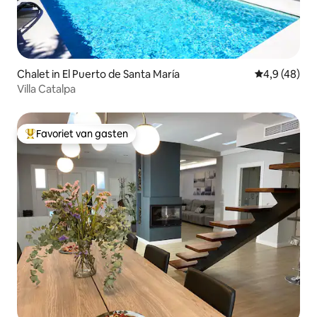
Chalet in El Puerto de Santa María
Gemiddelde b
4,9 (48)
Villa Catalpa
Favoriet van gasten
Topfavoriet van gasten