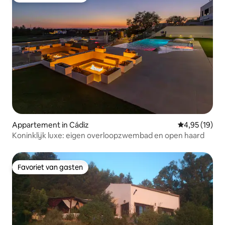
Appartement in Cádiz
Gemiddelde be
4,95 (19)
Koninklijk luxe: eigen overloopzwembad en open haard
Favoriet van gasten
Favoriet van gasten