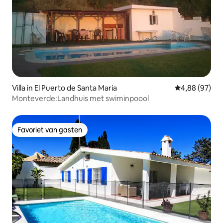
Villa in El Puerto de Santa María
Gemiddelde be
4,88 (97)
Monteverde:Landhuis met swiminpoool
Favoriet van gasten
Favoriet van gasten