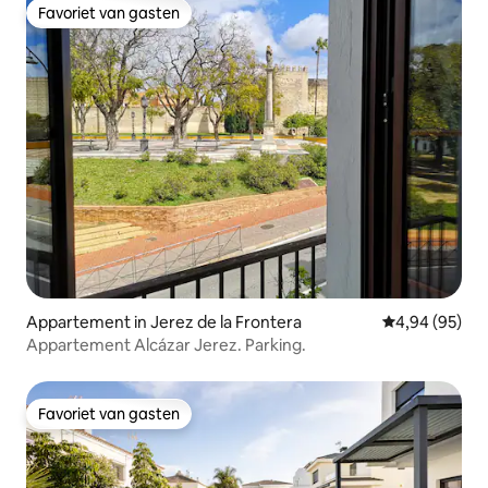
Favoriet van gasten
Favoriet van gasten
Appartement in Jerez de la Frontera
Gemiddelde be
4,94 (95)
Appartement Alcázar Jerez. Parking.
Favoriet van gasten
Favoriet van gasten