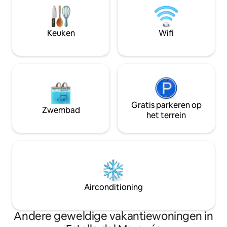
ideal tanto para 
aparte bedden, allemaal met een eigen
el teletrabajo, ideal para disfrutar del
badkamer met bad en een Italiaanse
agradable clima de 
douche. De volledig uitgeruste keuken
Keuken
Wifi
impresionantes vi
komt uit op een woonkamer met open
un recuerdo inolvidable. El a
haard en grote ramen. De verhoogde
comparte edificio 
tuinen domineren het complex en
apartamentos, por
bieden een spectaculair uitzicht over
respetar a todos 
het dorp Arcos de la Frontera. Eigentijds
conviven allí.
in architectuur, het interieur is smaakvol
ingericht en ontworpen door de eigen
makers van het complex.
Gratis parkeren op
Zwembad
het terrein
Airconditioning
Andere geweldige vakantiewoningen in