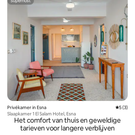
Superhost
Superhost
Privékamer in Esna
Gemiddeld
5 (3)
Slaapkamer 1 El Salam Hotel, Esna
Het comfort van thuis en geweldige
tarieven voor langere verblijven