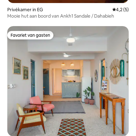
Privékamer in EG
Gemiddelde
4,2 (5)
Mooie hut aan boord van Ankh1 Sandale / Dahabieh
Favoriet van gasten
Favoriet van gasten