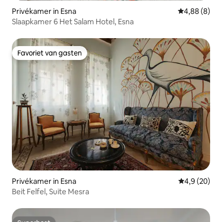
Privékamer in Esna
Gemiddelde b
4,88 (8)
Slaapkamer 6 Het Salam Hotel, Esna
Favoriet van gasten
Favoriet van gasten
Privékamer in Esna
Gemiddelde b
4,9 (20)
Beit Felfel, Suite Mesra