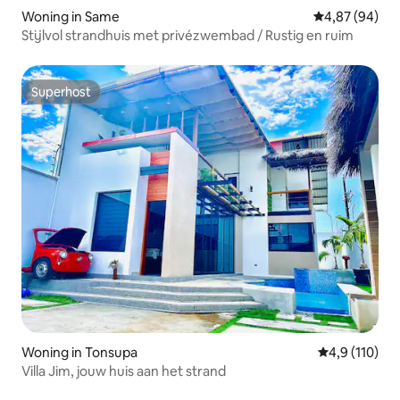
Woning in Same
Gemiddelde be
4,87 (94)
Stijlvol strandhuis met privézwembad / Rustig en ruim
Superhost
Superhost
Woning in Tonsupa
Gemiddelde b
4,9 (110)
Villa Jim, jouw huis aan het strand