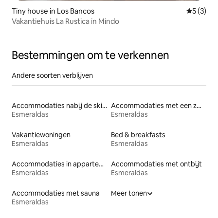
Tiny house in Los Bancos
Gemiddeld
5 (3)
Vakantiehuis La Rustica in Mindo
Bestemmingen om te verkennen
Andere soorten verblijven
Accommodaties nabij de skipiste
Accommodaties met een zwembad
Esmeraldas
Esmeraldas
Vakantiewoningen
Bed & breakfasts
Esmeraldas
Esmeraldas
Accommodaties in appartementen met diensten
Accommodaties met ontbijt
Esmeraldas
Esmeraldas
Accommodaties met sauna
Meer tonen
Esmeraldas