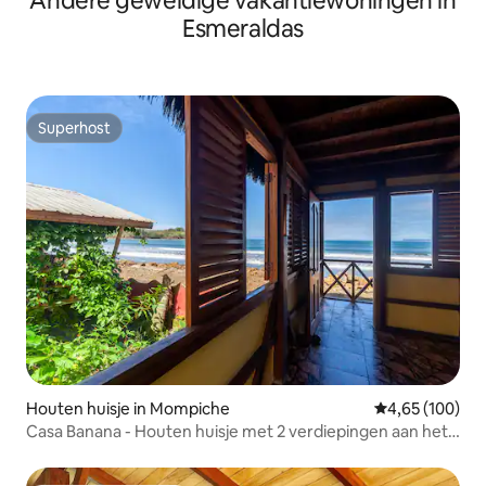
Andere geweldige vakantiewoningen in
Esmeraldas
Superhost
Superhost
Houten huisje in Mompiche
Gemiddelde beo
4,65 (100)
Casa Banana - Houten huisje met 2 verdiepingen aan het
strand