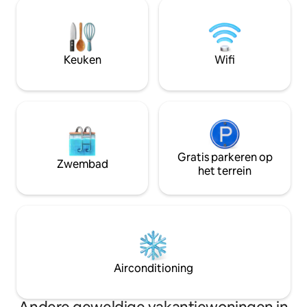
✔ Zwembaden /Spo
vereniging van twee rivieren aan het
/Pergola ✔ Directe toegang tot het
einde van de weg. De boerderij is 140
strand ✔ 24/7 bev
hectare met 1,5 mijl rivierfront! LET OP:
in de buurt en sociale 
WIJ ZIJN 35 MINUTEN RIJDEN VAN
woon aan zee. Ideaal om tot rust te
Keuken
Wifi
MINDO.
komen en te geni
Gratis parkeren op
Zwembad
het terrein
Airconditioning