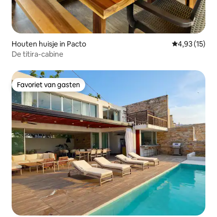
Houten huisje in Pacto
Gemiddelde be
4,93 (15)
De titira-cabine
Favoriet van gasten
Favoriet van gasten