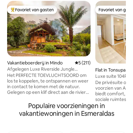
Favoriet van gasten
Favoriet van gas
Topfavoriet van gasten
Favoriet van gas
Vakantieboerderij in Mindo
Gemiddelde beoordeling van 
5 (211)
Afgelegen Luxe Riverside Jungle
Flat in Tonsupa
Retreat/Farmstay
Het PERFECTE TOEVLUCHTSOORD om
Luxe suite 104PA1 
los te koppelen, te ontspannen en weer
De privésuite op d
in contact te komen met de natuur.
voorzien van AI
Gelegen op een klif direct aan de rivier
biedt comfort, t
met epische uitzichten op de vallei en de
sociale ruimtes en
rivier, TOTAAL OFF THE GRID, op zonne-
Populaire voorzieningen in
het strand. Playa Azul 1 is gelegen op
energie, veilig, comfortabel en luxueus.
een bevoorrechte 
vakantiewoningen in Esmeraldas
Ontworpen en met de hand gebouwd
van het strand van
door de eigenaren, is de River Cabin de
gezinnen, koppels
ENIGE ACCOMMODATIE op de
zoek zijn naar rust
boerderij, uniek gelegen bij de