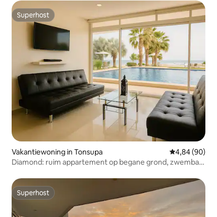
Superhost
Superhost
Vakantiewoning in Tonsupa
Gemiddelde be
4,84 (90)
Diamond: ruim appartement op begane grond, zwembad
en strand op loopafstand
Superhost
Superhost