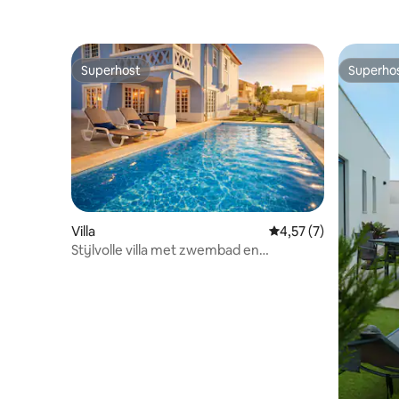
Superhost
Superho
Superhost
Superho
Villa
Gemiddelde beoordeli
4,57 (7)
Stijlvolle villa met zwembad en
bubbelbad in de buurt van Ericeira