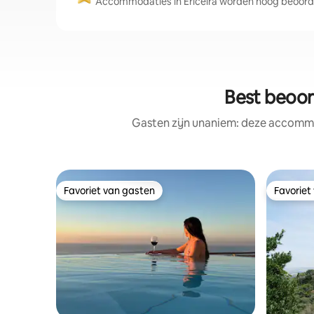
Accommodaties in Ericeira worden hoog beoorde
Best beoor
Gasten zijn unaniem: deze accommo
Favoriet van gasten
Favoriet
Favoriet van gasten
Favoriet