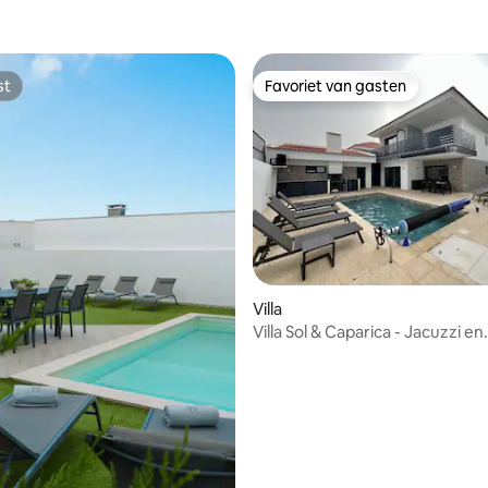
st
Favoriet van gasten
st
Favoriet van gasten
ng van 4,57 op 5, 7 recensies
Villa
Villa Sol & Caparica - Jacuzzi en
verwarmd zwembad