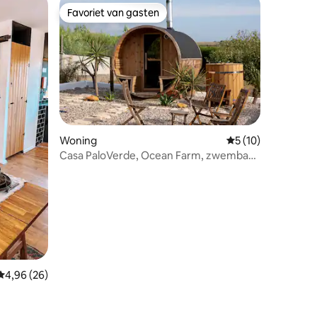
Favoriet van gasten
Favoriet van gasten
ecensies
Woning
Gemiddelde beoord
5 (10)
Casa PaloVerde, Ocean Farm, zwembad
en sauna, Ericera
Gemiddelde beoordeling van 4,96 op 5, 26 recensies
4,96 (26)