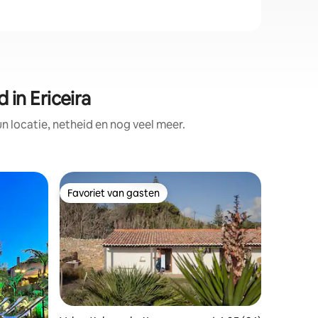
in Ericeira
locatie, netheid en nog veel meer.
Apparte
Favoriet van gasten
Favor
Favoriet van gasten
Topfavo
Centraal
en jacuzz
LISSABO
APPARTEM
appartem
en gevuld
perfect v
het histo
kamerhog
houten 