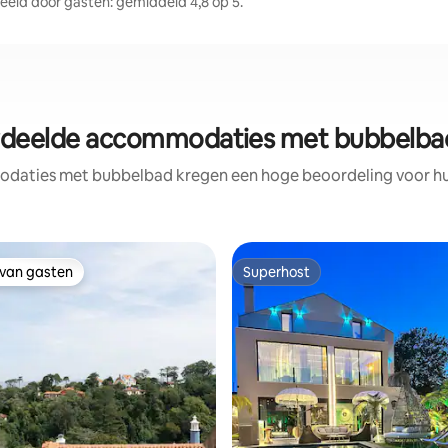
eld door gasten: gemiddeld 4,8 op 5.
deelde accommodaties met bubbelbad 
daties met bubbelbad kregen een hoge beoordeling voor hun 
 van gasten
Superhost
 van gasten
Superhost