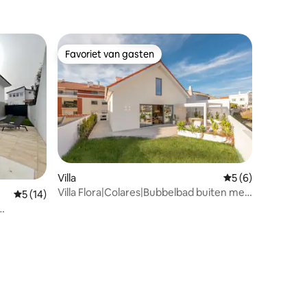
Favoriet van gasten
Favoriet van gasten
Villa
Gemiddelde beoord
5 (6)
Villa Flora|Colares|Bubbelbad buiten met
Gemiddelde beoordeling van 5 op 5, 14 recensies
5 (14)
jacuzzi