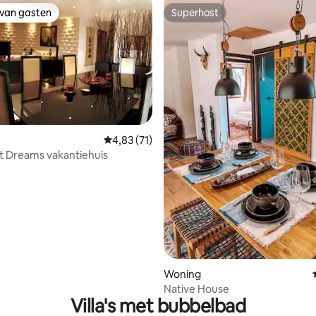
 van gasten
Superhost
 van gasten
Superhost
Gemiddelde beoordeling van 4,83 op 5, 71 r
4,83 (71)
t Dreams vakantiehuis
g van 4,94 op 5, 32 recensies
Woning
Native House
Villa's met bubbelbad