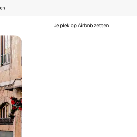
ven
Je plek op Airbnb zetten
en of swipen.