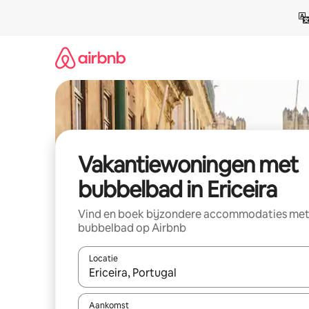
Ga
direct
naar
inhoud
Vakantiewoningen met
bubbelbad in Ericeira
Vind en boek bijzondere accommodaties me
bubbelbad op Airbnb
Locatie
Wanneer er resultaten beschikbaar zijn, maak je 
Aankomst