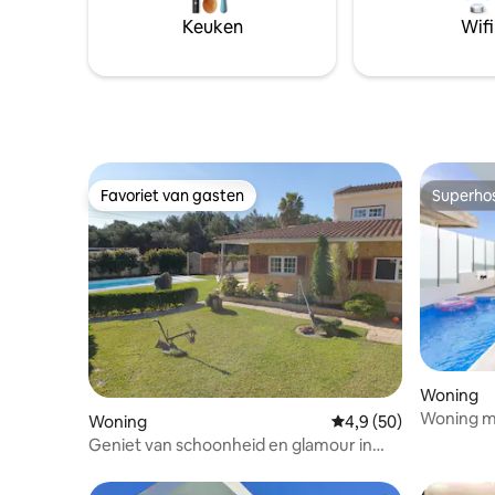
iconische
Keuken
Wifi
nodigt je
verkennen
te voelen
Favoriet van gasten
Superho
Favoriet van gasten
Superho
Woning
Woning m
Woning
Gemiddelde beoordeli
4,9 (50)
Geniet van schoonheid en glamour in
Sintra-Cascais!