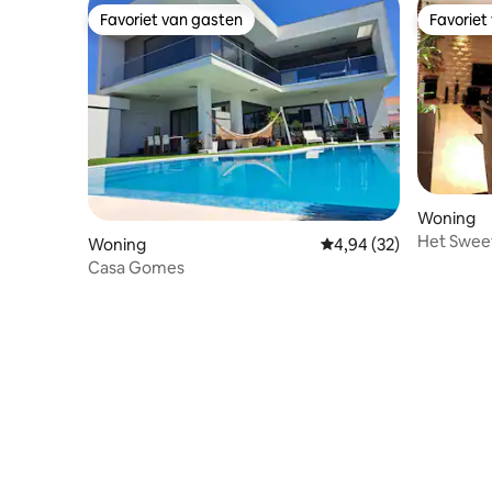
Favoriet van gasten
Favoriet
Favoriet van gasten
Favoriet
Woning
Het Swee
Woning
Gemiddelde beoordelin
4,94 (32)
Casa Gomes