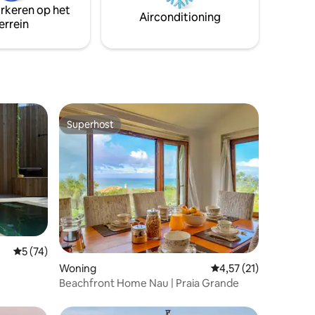
arkeren op het
e Airbnb-
Airconditioning
errein
udt. 🚷
Superhost
Superhost
ecensies
Gemiddelde beoordeling van 5 op 5, 74 recensies
5 (74)
Woning
Gemiddelde beoordeli
4,57 (21)
Beachfront Home Nau | Praia Grande