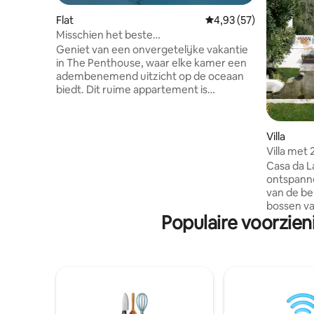
Flat
Gemiddelde beoordelin
4,93 (57)
Misschien het beste
uitzicht/jacuzzi/fitnessruimte/speelkamer
Geniet van een onvergetelijke vakantie
in The Penthouse, waar elke kamer een
adembenemend uitzicht op de oceaan
biedt. Dit ruime appartement is
ontworpen voor onvergetelijke
momenten met familie en vrienden en
combineert comfort, luxe en een van de
Villa
meest spectaculaire dakterrassen van
Villa met
Ericeira. Begin je dag met een kopje
uitzicht i
Casa da L
koffie met uitzicht op de Atlantische
ontspanne
Oceaan, verken de prachtige stranden
van de be
van Ericeira en ontspan vervolgens in de
bossen va
jacuzzi terwijl je naar de zonsondergang
Populaire voorzie
tijdloze 
kijkt. Het stadscentrum, de restaurants
1920, toe
en de stranden liggen op slechts 5 tot 10
gouverneu
minuten lopen.
combineer
Het ligt o
Mouros en
uitzicht o
wordt omr