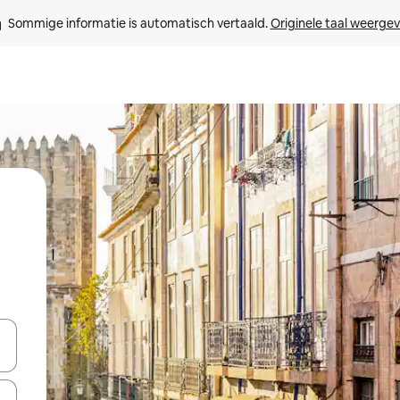
Sommige informatie is automatisch vertaald. 
Originele taal weerge
t
een keuze met je de pijltjestoetsen omhoog en omlaag, óf door te tikk