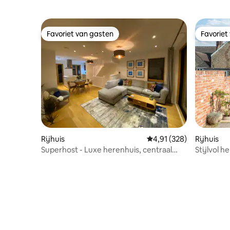
Favoriet van gasten
Favoriet
Favoriet van gasten
Favoriet
Rijhuis
Gemiddelde beoordeling
4,91 (328)
Rijhuis
Superhost - Luxe herenhuis, centraal
Stijlvol 
Manchester.
in het ha