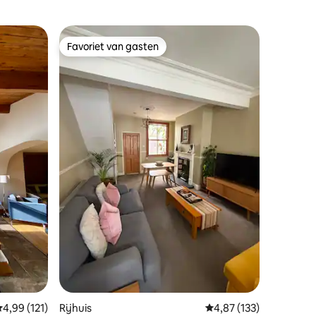
Favoriet van gasten
Favoriet van gasten
ecensies
emiddelde beoordeling van 4,99 op 5, 121 recensies
4,99 (121)
Rijhuis
Gemiddelde beoordelin
4,87 (133)