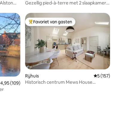
Alston
Gezellig pied-à-terre met 2 slaapkamers
in York
Favoriet van gasten
Topfavoriet van gasten
ecensies
Rijhuis
Gemiddelde beoorde
5 (157)
Historisch centrum Mews House
emiddelde beoordeling van 4,95 op 5, 109 recensies
4,95 (109)
Summerhill Square
er