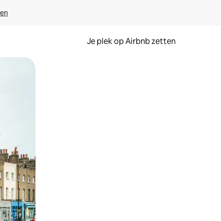
ven
Je plek op Airbnb zetten
en of swipen.