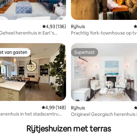
 van 4,99 op 5, 137 recensies
Gemiddelde beoordeling van 4,93 op 5, 136 r
4,93 (136)
Rijhuis
G
Geheel herenhuis in Earl 's
Prachtig York-townhouse op tv
vakantiewoning
iet van gasten
Superhost
iet van gasten
Superhost
Gemiddelde beoordeling van 4,99 op 5, 148 r
4,99 (148)
Rijhuis
G
herenhuis in het stadscentrum -
Origineel Georgisch herenhuis 
 van 4,91 op 5, 114 recensies
rkeren!
hart van Bath
Rijtjeshuizen met terras