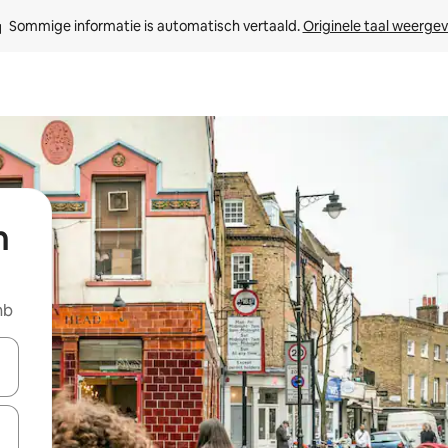
Sommige informatie is automatisch vertaald. 
Originele taal weerge
n
nb
een keuze met je de pijltjestoetsen omhoog en omlaag, óf door te tikk