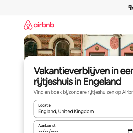
Ga
direct
naar
inhoud
Vakantieverblijven in ee
rijtjeshuis in Engeland
Vind en boek bijzondere rijtjeshuizen op Airb
Locatie
Wanneer er resultaten beschikbaar zijn, maak je 
Aankomst