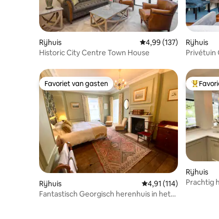
Rijhuis
Gemiddelde beoordeling
4,99 (137)
Rijhuis
Historic City Centre Town House
Privétuin 
Court
Favoriet van gasten
Favor
Favoriet van gasten
Topfavor
Rijhuis
Prachtig 
Rijhuis
Gemiddelde beoordeling
4,91 (114)
gratis pa
Fantastisch Georgisch herenhuis in het
centrum van Ludlow