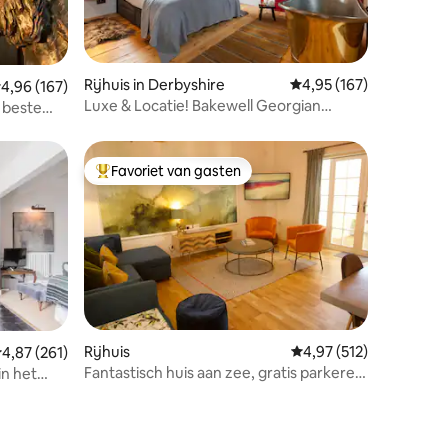
Rijhuis in Derbyshire
Gemiddelde beoordeling
4,95 (167)
ecensies
emiddelde beoordeling van 4,96 op 5, 167 recensies
4,96 (167)
Luxe & Locatie! Bakewell Georgian
 beste
Townhouse
Favoriet van gasten
Topfavoriet van gasten
ecensies
Rijhuis
Gemiddelde beoordelin
4,97 (512)
emiddelde beoordeling van 4,87 op 5, 261 recensies
4,87 (261)
Fantastisch huis aan zee, gratis parkeren
in het
en EV-opladen