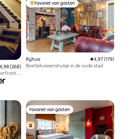
Favoriet van gasten
Topfavoriet van gasten
ecensies
Rijhuis
Gemiddelde beoordeling
4,97 (179)
Boetiekvissershuisje in de oude stad
emiddelde beoordeling van 4,98 op 5, 268 recensies
4,98 (268)
erfront +
er
Favoriet van gasten
Favoriet van gasten