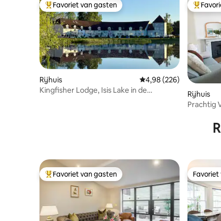
Favoriet van gasten
Favor
Topfavoriet van gasten
Topfavor
Rijhuis
Gemiddelde beoordeling
4,98 (226)
Kingfisher Lodge, Isis Lake in de
Rijhuis
Cotswold Lakes
Prachtig 
slaapkam
R
Favoriet van gasten
Favoriet
Topfavoriet van gasten
Favoriet