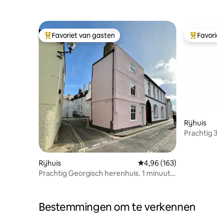
Favoriet van gasten
Favor
Topfavoriet van gasten
Topfavor
Rijhuis
Prachtig 
de stad m
Rijhuis
Gemiddelde beoordeling
4,96 (163)
Prachtig Georgisch herenhuis. 1 minuut
naar het strand
Bestemmingen om te verkennen