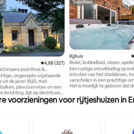
st
Superhost
st
Superhost
Rijhuis
G
Rivier, bubbelbad, vissen, spelle
 van 4,92 op 5, 593 recensies
Gemiddelde beoordeling van 4,88 op 5, 327 r
4,88 (327)
Elvaston Castle
Een rustige ontwikkeling op en
ictoriaans poorthuis &
minuten van het stadsleven, m
d Welshpool
htige, ongerepte vrijstaande
verscholen in een prachtige o
e uit de jaren 1820, met
Het is moeilijk te geloven dat 
 balken, plavuizenvloer en een
zich achter twee elektrische p
ting, ligt op slechts een
bevindt. De accommodatie biedt
re voorzieningen voor rijtjeshuizen in 
deling van het centrum van
hottub - Visrechten (goed voor 
ante marktstadje Welshpool,
Uitzicht op de rivier de Derwent
ijne selectie van winkels,
Elvaston Castle en Country Park
 en restaurants. Gelegen
met meerdere spelletjes - Prac
 het treinstation van de stad
wandelingen op 30 minuten va
lanfair Heritage Steam Railway.
District - 2 kingsize bedden - 2x
e biedt gemakkelijke toegang