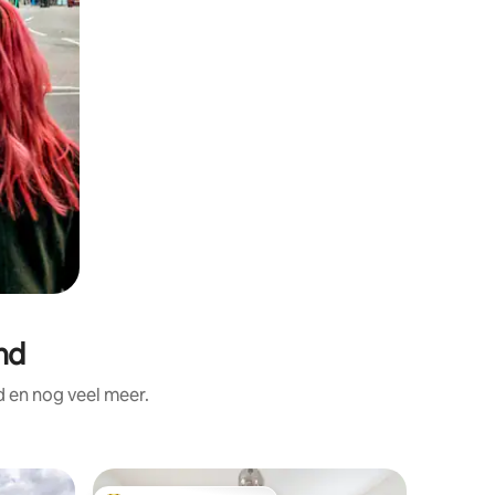
nd
d en nog veel meer.
Rijhuis