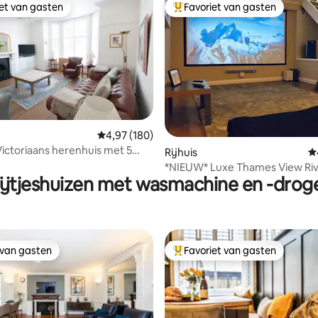
iet van gasten
Favoriet van gasten
iet van gasten
Topfavoriet van gasten
 van 4,98 op 5, 226 recensies
Gemiddelde beoordeling van 4,97 op 5, 180 r
4,97 (180)
Victoriaans herenhuis met 5
Rijhuis
G
ers
*NIEUW* Luxe Thames View Riv
ijtjeshuizen met wasmachine en -drog
Home Cinema
 van gasten
Favoriet van gasten
 van gasten
Topfavoriet van gasten