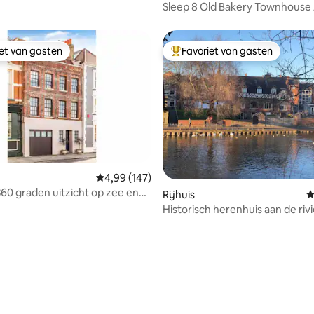
Sleep 8 Old Bakery Townhouse 
North Pennines
iet van gasten
Favoriet van gasten
iet van gasten
Topfavoriet van gasten
Gemiddelde beoordeling van 4,99 op 5, 147 r
4,99 (147)
360 graden uitzicht op zee en
Rijhuis
G
et 5 bedden
Historisch herenhuis aan de rivi
 van 4,96 op 5, 163 recensies