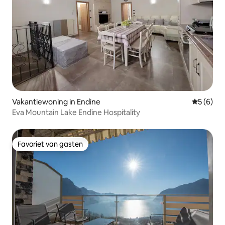
Vakantiewoning in Endine
Gemiddeld
5 (6)
Eva Mountain Lake Endine Hospitality
Favoriet van gasten
Favoriet van gasten