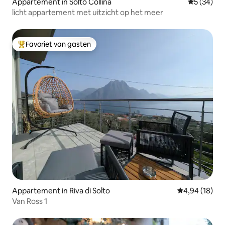
Appartement in Solto Collina
Gemiddelde
5 (34)
licht appartement met uitzicht op het meer
Favoriet van gasten
Topfavoriet van gasten
Appartement in Riva di Solto
Gemiddelde be
4,94 (18)
Van Ross 1