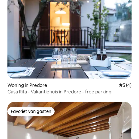
Woning in Predore
Gemiddeld
5 (4)
Casa Rita - Vakantiehuis in Predore - free parking
Favoriet van gasten
Favoriet van gasten