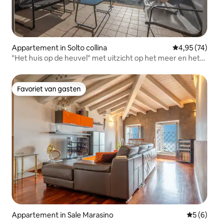
Appartement in Solto collina
Gemiddelde be
4,95 (74)
"Het huis op de heuvel" met uitzicht op het meer en het
zwembad
Favoriet van gasten
Favoriet van gasten
Appartement in Sale Marasino
Gemiddeld
5 (6)