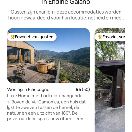
in Endine Gaiano
Gasten zijn unaniem: deze accommodaties worden
hoog gewaardeerd voor hun locatie, netheid en meer.
Favoriet van gasten
Favoriet van g
Topfavoriet van gasten
Topfavoriet van 
Woning in Piancogno
Gemiddelde beoordeling van
5 (50)
Luxe Home met badkuip + hangende
sauna in de bergen
✨ Boven de Val Camonica, een huis dat
lijkt te zweven tussen de hemel, de
natuur en een uitzicht van 180°. De
privé-outdoor-spa is jouw ritueel: een
Fins bad van 40°, een houtgestookte
sauna en een warme douche onder de