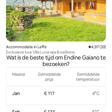
Accommodatie in Leffe
Gemiddelde be
4,97 (33)
Exclusieve luxe Villa Lucia spa & wellness
Wat is de beste tijd om Endine Gaiano te
bezoeken?
Maand
Gemiddelde
Gemiddelde
prijs
temperatuur
Jan
€ 117
4°C
Feb
€ 133
5°C