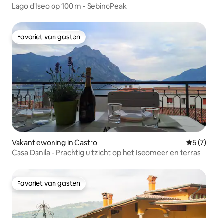
Lago d'Iseo op 100 m - SebinoPeak
Favoriet van gasten
Favoriet van gasten
Vakantiewoning in Castro
Gemiddeld
5 (7)
Casa Danila - Prachtig uitzicht op het Iseomeer en terras
Favoriet van gasten
Favoriet van gasten