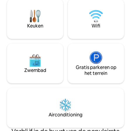
zwembad. Mijn pe
toevluchtsoord. Zorgvuldig ontworpen
stellen, vrienden
interieurs en verfrissende buitenruimtes
kinderen). Een bor
bieden een voorproefje van de
contanten of che
Catalaanse levensstijl en een vredige
op de dag van aa
Keuken
Wifi
toegangspoort. IG: @casamarquina
op de dag van uw 
inventarisatie
Gratis parkeren op
Zwembad
het terrein
Airconditioning