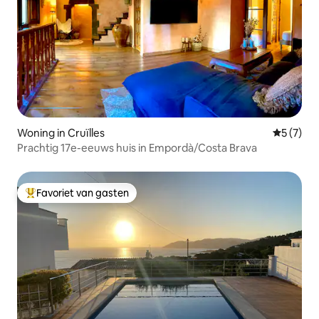
Woning in Cruïlles
Gemiddeld
5 (7)
Prachtig 17e-eeuws huis in Empordà/Costa Brava
Favoriet van gasten
Topfavoriet van gasten