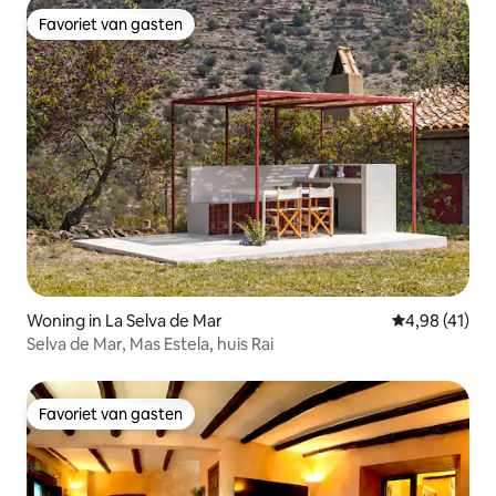
Favoriet van gasten
Favoriet van gasten
Woning in La Selva de Mar
Gemiddelde be
4,98 (41)
Selva de Mar, Mas Estela, huis Rai
Favoriet van gasten
Favoriet van gasten