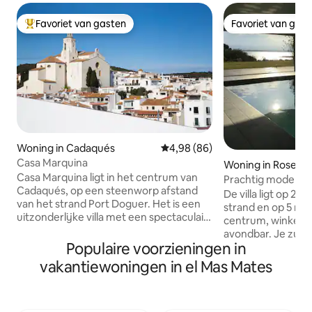
Favoriet van gasten
Favoriet van gas
Topfavoriet van gasten
Favoriet van gas
Woning in Cadaqués
Gemiddelde beoordeling van 4,
4,98 (86)
Casa Marquina
Woning in Roses
Casa Marquina ligt in het centrum van
Prachtig modern 
Cadaqués, op een steenworp afstand
De villa ligt op 2 
van het strand Port Doguer. Het is een
strand en op 5 mi
uitzonderlijke villa met een spectaculair
centrum, winkels,
uitzicht op de zee en de oude
avondbar. Je zult 
binnenstad. Dit oude vissershuis,
Populaire voorzieningen in
vanwege het comf
volledig gerenoveerd door lokale
beddengoed) het p
vakantiewoningen in el Mas Mates
ambachtslieden en gastvrije
zee, de rustige om
kunstenaars in residentie, biedt volledig
uitgeruste fitness
comfort en alle voorzieningen voor een
apparaten), prac
vakantieverblijf of creatief