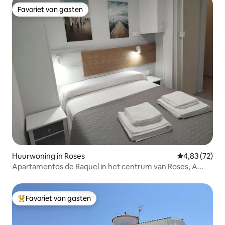
Favoriet van gasten
Favoriet van gasten
Huurwoning in Roses
Gemiddelde be
4,83 (72)
Apartamentos de Raquel in het centrum van Roses, A...
Favoriet van gasten
Topfavoriet van gasten