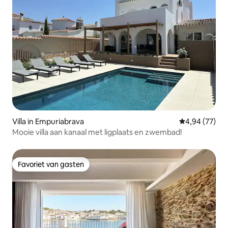
Villa in Empuriabrava
Gemiddelde be
4,94 (77)
Mooie villa aan kanaal met ligplaats en zwembad!
Favoriet van gasten
Favoriet van gasten