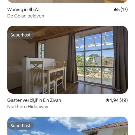
Woning in Sha'al
Gemiddeld
5 (17)
De Golan beleven
Superhost
Superhost
Gastenverblijf in Ein Zivan
Gemiddelde be
4,94 (49)
Northern Hideaway
Superhost
Superhost