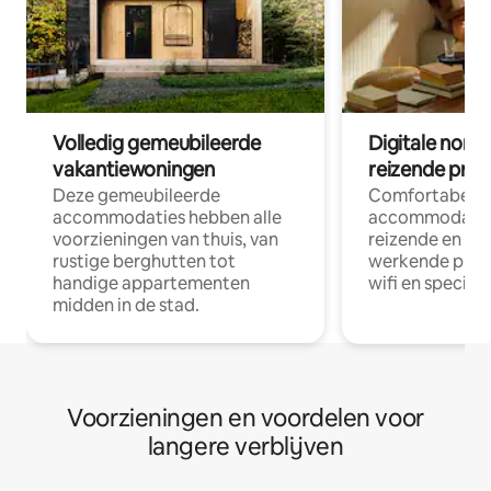
Volledig gemeubileerde
Digitale nom
vakantiewoningen
reizende prof
Deze gemeubileerde
Comfortabele
accommodaties hebben alle
accommodatie
voorzieningen van thuis, van
reizende en op
rustige berghutten tot
werkende profe
handige appartementen
wifi en special
midden in de stad.
Voorzieningen en voordelen voor
langere verblijven