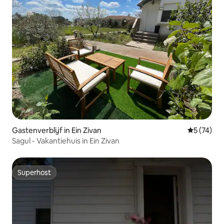
Gastenverblijf in Ein Zivan
Gemiddelde
5 (74)
Sagul - Vakantiehuis in Ein Zivan
Superhost
Superhost