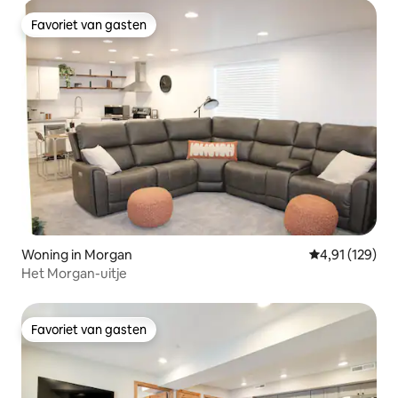
Favoriet van gasten
Favoriet van gasten
Woning in Morgan
Gemiddelde beo
4,91 (129)
Het Morgan-uitje
Favoriet van gasten
Favoriet van gasten