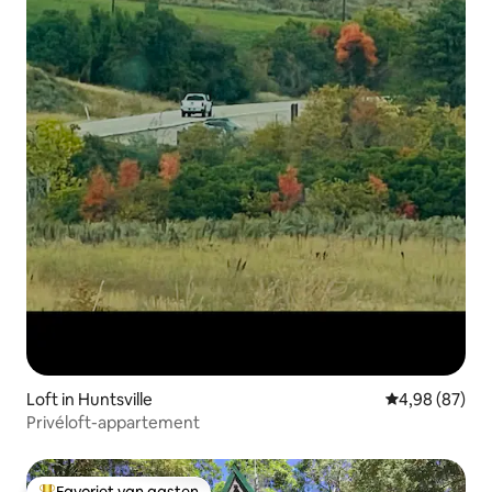
Loft in Huntsville
Gemiddelde be
4,98 (87)
Privéloft-appartement