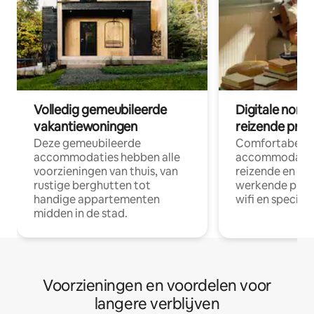
Volledig gemeubileerde
Digitale nom
vakantiewoningen
reizende prof
Deze gemeubileerde
Comfortabele
accommodaties hebben alle
accommodatie
voorzieningen van thuis, van
reizende en op
rustige berghutten tot
werkende profe
handige appartementen
wifi en special
midden in de stad.
Voorzieningen en voordelen voor
langere verblijven