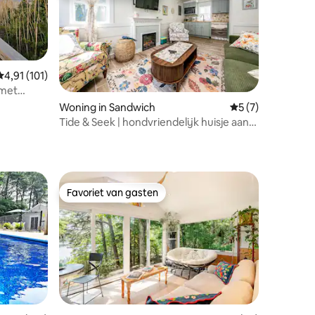
Gemiddelde beoordeling van 4,91 op 5, 101 recensies
4,91 (101)
 met
Woning in Sandwich
Gemiddelde beoor
5 (7)
Tide & Seek | hondvriendelijk huisje aan
ecensies
het strand
Favoriet van gasten
Favoriet van gasten