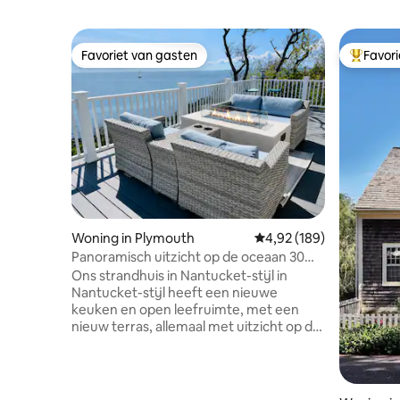
Favoriet van gasten
Favor
Favoriet van gasten
Topfavor
Woning in Plymouth
Gemiddelde beoordeling
4,92 (189)
Panoramisch uitzicht op de oceaan 30
meter boven Cape Cod Bay
Ons strandhuis in Nantucket-stijl in
Nantucket-stijl heeft een nieuwe
keuken en open leefruimte, met een
nieuw terras, allemaal met uitzicht op de
hele kustlijn van Cape Cod Bay vanaf een
indrukwekkende plek bovenop een bluf
van 100 voet. Walvissen en zeehonden
zijn vanaf je dek te zien. Gelegen in een