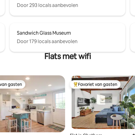
Door 293 locals aanbevolen
Sandwich Glass Museum
Door 179 locals aanbevolen
Flats met wifi
 van gasten
Favoriet van gasten
 van gasten
Topfavoriet van gasten
 van 4,99 op 5, 114 recensies