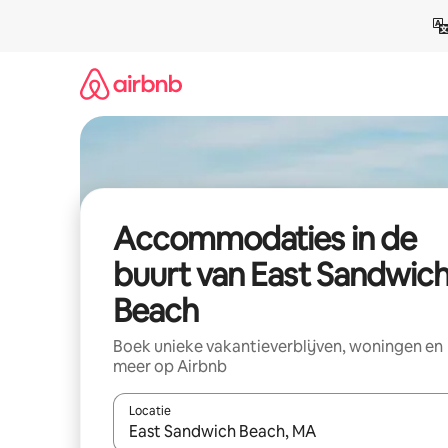
Ga
direct
naar
inhoud
Accommodaties in de
buurt van East Sandwic
Beach
Boek unieke vakantieverblijven, woningen en
meer op Airbnb
Locatie
Wanneer er resultaten beschikbaar zijn, maak je 