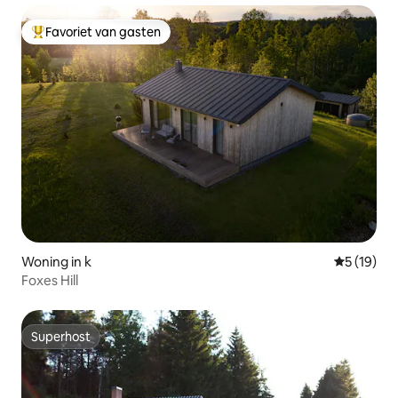
Favoriet van gasten
Topfavoriet van gasten
Woning in k
Gemiddelde
5 (19)
Foxes Hill
Superhost
Superhost