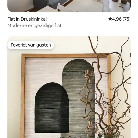
Flat in Druskininkai
Gemiddelde be
4,96 (75)
Moderne en gezellige flat
Favoriet van gasten
Favoriet van gasten