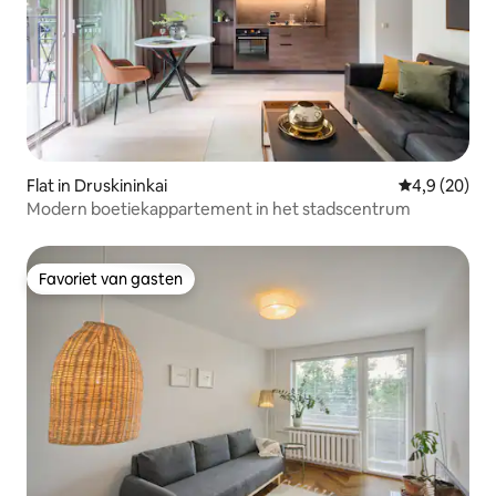
Flat in Druskininkai
Gemiddelde b
4,9 (20)
Modern boetiekappartement in het stadscentrum
Favoriet van gasten
Favoriet van gasten