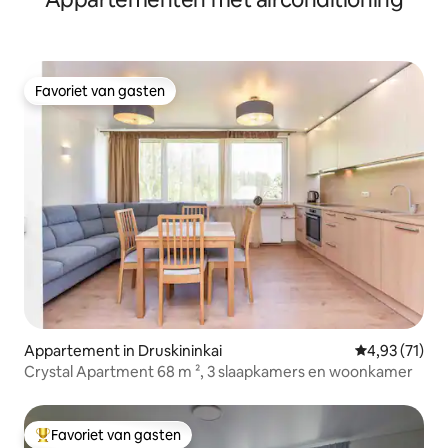
Favoriet van gasten
Favoriet van gasten
Appartement in Druskininkai
Gemiddelde be
4,93 (71)
Crystal Apartment 68 m ², 3 slaapkamers en woonkamer
Favoriet van gasten
Topfavoriet van gasten