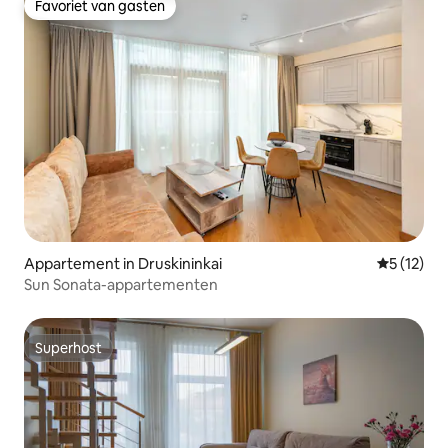
Favoriet van gasten
Favoriet van gasten
Appartement in Druskininkai
Gemiddeld
5 (12)
Sun Sonata-appartementen
Superhost
Superhost