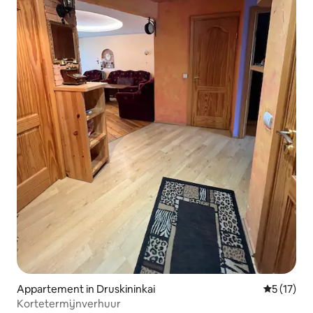
Appartement in Druskininkai
Gemiddeld
5 (17)
Kortetermijnverhuur