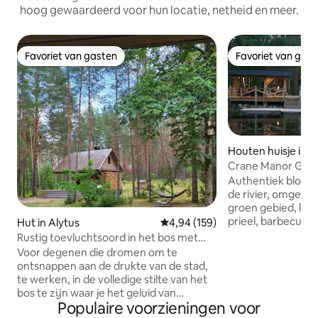
hoog gewaardeerd voor hun locatie, netheid en meer.
Favoriet van gasten
Favoriet van gas
Favoriet van gasten
Favoriet van gas
Houten huisje in V
Crane Manor Gue
Authentiek blokhu
de rivier, omgeve
groen gebied, kabb
prieel, barbecuepl
Hut in Alytus
Gemiddelde beoordeling van 4,9
4,94 (159)
bubbelbad - een g
Rustig toevluchtsoord in het bos met
geweldige vakanti
cederhouten sauna en bad
Voor degenen die dromen om te
aan maximaal 4 pe
ontsnappen aan de drukte van de stad,
huisjes op hetzelf
te werken, in de volledige stilte van het
zijn toegestaan, vi
bos te zijn waar je het geluid van
toegestaan in de r
Populaire voorzieningen voor
dennen, vogelgezang en kalm gezang
die onvergetelijke