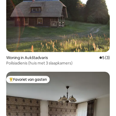
Woning in Aukštadvaris
Gemiddeld
5 (3)
Poilsiadienis (huis met 3 slaapkamers)
Favoriet van gasten
Topfavoriet van gasten