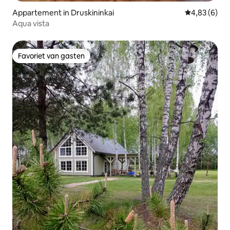
Appartement in Druskininkai
Gemiddelde b
4,83 (6)
Aqua vista
Favoriet van gasten
Favoriet van gasten