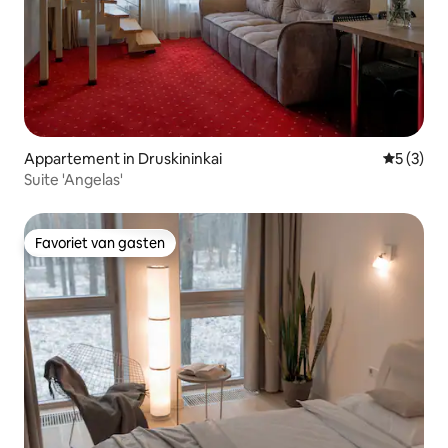
Appartement in Druskininkai
Gemiddeld
5 (3)
Suite 'Angelas'
Favoriet van gasten
Favoriet van gasten