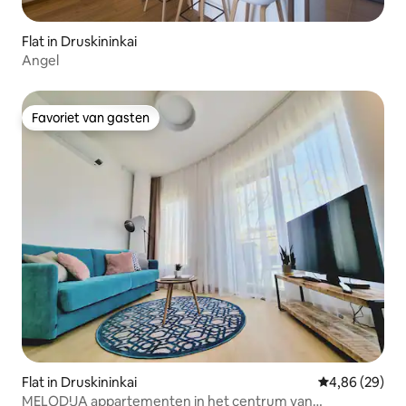
Flat in Druskininkai
Angel
Favoriet van gasten
Favoriet van gasten
Flat in Druskininkai
Gemiddelde be
4,86 (29)
MELODIJA appartementen in het centrum van