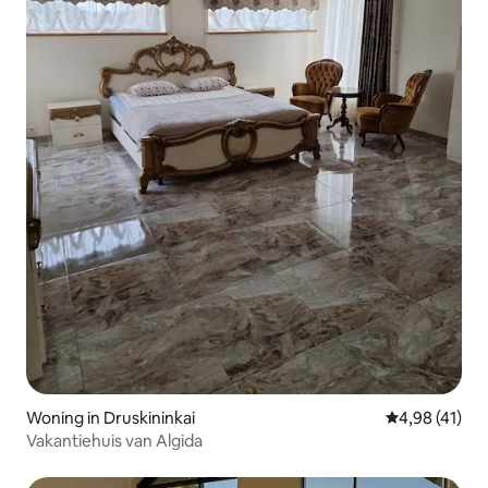
Woning in Druskininkai
Gemiddelde be
4,98 (41)
Vakantiehuis van Algida