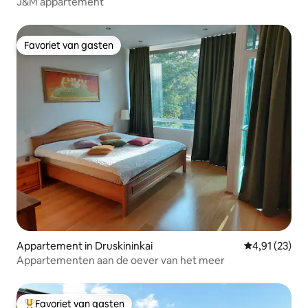
J&M appartement
Favoriet van gasten
Favoriet van gasten
Appartement in Druskininkai
Gemiddelde be
4,91 (23)
Appartementen aan de oever van het meer
Favoriet van gasten