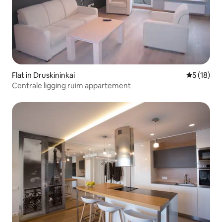
Flat in Druskininkai
Gemiddelde
5 (18)
Centrale ligging ruim appartement