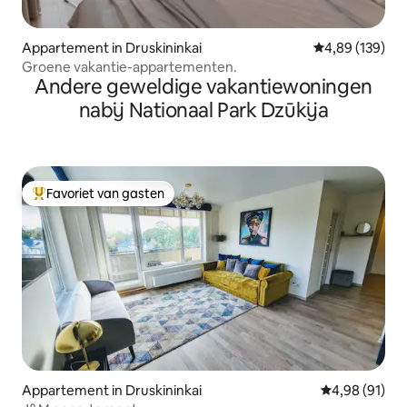
Appartement in Druskininkai
Gemiddelde beo
4,89 (139)
Groene vakantie-appartementen.
Andere geweldige vakantiewoningen
nabij Nationaal Park Dzūkija
Favoriet van gasten
Topfavoriet van gasten
Appartement in Druskininkai
Gemiddelde be
4,98 (91)