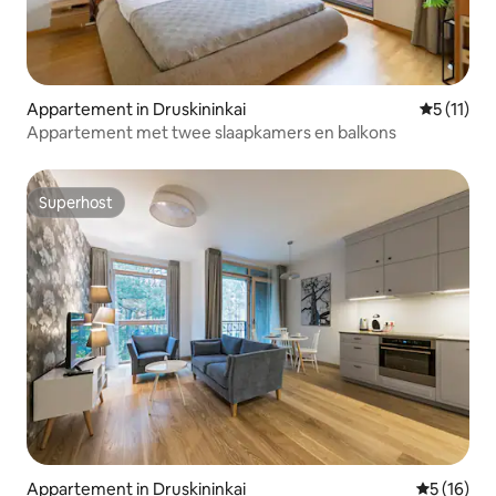
Appartement in Druskininkai
Gemiddeld
5 (11)
Appartement met twee slaapkamers en balkons
Superhost
Superhost
Appartement in Druskininkai
Gemiddelde
5 (16)