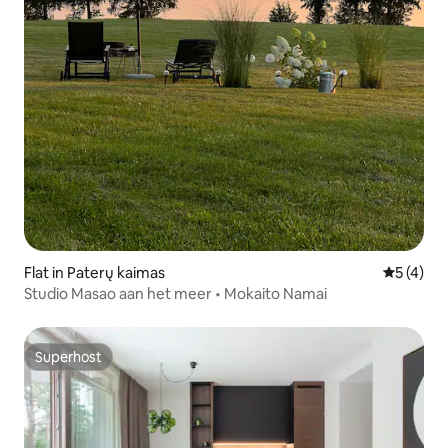
Flat in Paterų kaimas
Gemiddeld
5 (4)
Studio Masao aan het meer • Mokaito Namai
Superhost
Superhost