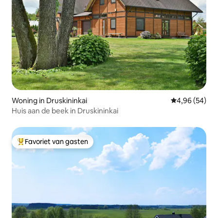
Woning in Druskininkai
Gemiddelde be
4,96 (54)
Huis aan de beek in Druskininkai
Favoriet van gasten
Topfavoriet van gasten