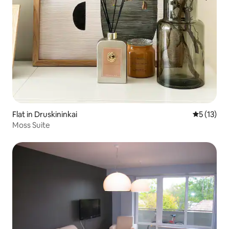
Flat in Druskininkai
Gemiddeld
5 (13)
Moss Suite