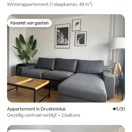
Winterappartement (1 slaapkamer, 49 m²)
Favoriet van gasten
Favoriet van gasten
Appartement in Druskininkai
Gemiddeld
5 (9)
Gezellig centraal verblijf + 2 balkons