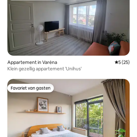
Appartement in Varėna
Gemiddelde
5 (25)
Klein gezellig appartement 'Unihus'
Favoriet van gasten
Favoriet van gasten