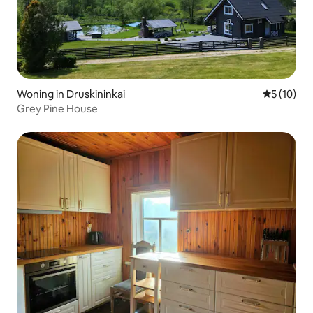
Woning in Druskininkai
Gemiddelde
5 (10)
Grey Pine House