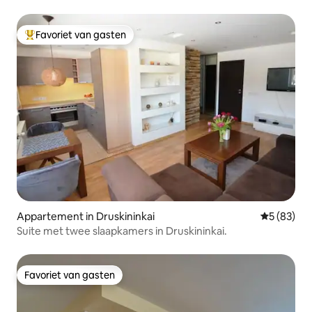
Favoriet van gasten
Topfavoriet van gasten
Appartement in Druskininkai
Gemiddelde
5 (83)
Suite met twee slaapkamers in Druskininkai.
Favoriet van gasten
Favoriet van gasten