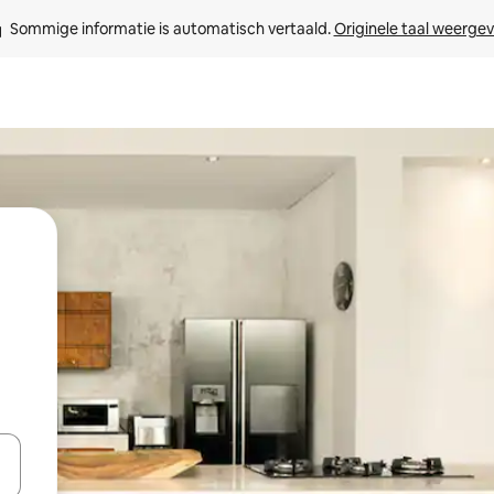
Sommige informatie is automatisch vertaald. 
Originele taal weerge
een keuze met je de pijltjestoetsen omhoog en omlaag, óf door te tikk