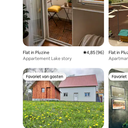
Flat in Pluzine
Gemiddelde beoordelin
4,85 (96)
Flat in Pl
Appartement Lake story
Apartman
Favoriet van gasten
Favoriet
Favoriet van gasten
Favoriet