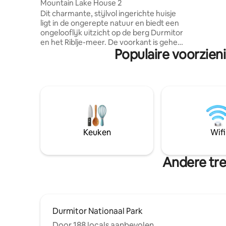
Mountain Lake House 2
smart lcd
Dit charmante, stijlvol ingerichte huisje
apparteme
ligt in de ongerepte natuur en biedt een
keuken (p
ongelooflijk uitzicht op de berg Durmitor
koelkast..
en het Riblje-meer. De voorkant is geheel
voorzieni
Populaire voorzien
van glas, wat een onvergetelijke
in je eige
panoramische ervaring biedt. Prachtige
accommod
verlichting verbetert zijn opmerkelijke
uitstraling. Boven beschikt de galerie
over een gezellig Frans bed, perfect
gepositioneerd om wakker te worden
met de adembenemende aanblik van de
berg. Dit huisje is het ideale
toevluchtsoord voor volledig genieten
Keuken
Wifi
van natuurlijke schoonheid en rust.
Andere tre
Durmitor Nationaal Park
Door 188 locals aanbevolen