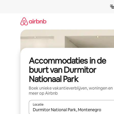
Ga
direct
naar
inhoud
Accommodaties in de
buurt van Durmitor
Nationaal Park
Boek unieke vakantieverblijven, woningen en
meer op Airbnb
Locatie
Wanneer er resultaten beschikbaar zijn, maak je 