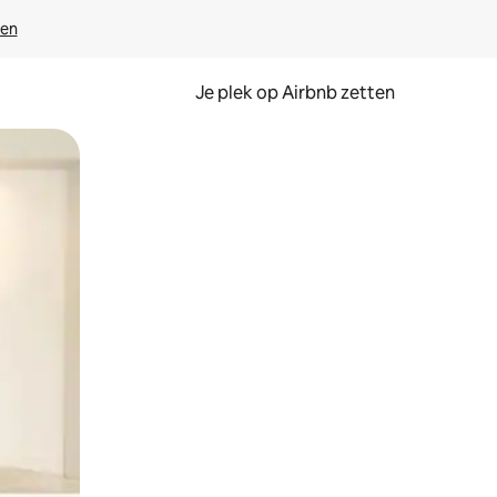
ven
Je plek op Airbnb zetten
en of swipen.