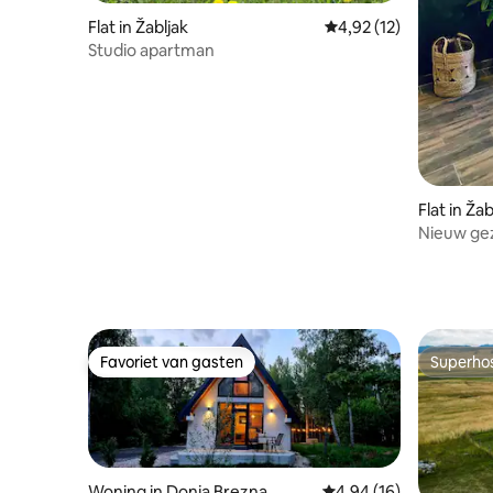
Flat in Žabljak
Gemiddelde beoordelin
4,92 (12)
Studio apartman
Flat in Žab
Nieuw gez
met een p
Favoriet van gasten
Superho
Favoriet van gasten
Superho
Woning in Donja Brezna
Gemiddelde beoordelin
4,94 (16)