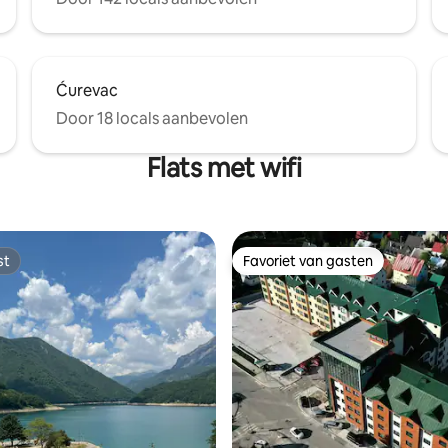
Ćurevac
Door 18 locals aanbevolen
Flats met wifi
st
Favoriet van gasten
st
Favoriet van gasten