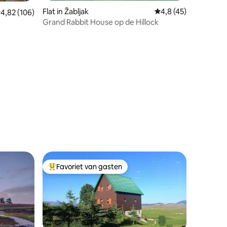
Flat in Žabljak
Gemiddelde beoordel
4,8 (45)
emiddelde beoordeling van 4,82 op 5, 106 recensies
4,82 (106)
Grand Rabbit House op de Hillock
ecensies
Favoriet van gasten
Topfavoriet van gasten