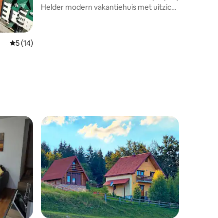
Helder modern vakantiehuis met uitzicht
op het meer
Gemiddelde beoordeling van 5 op 5, 14 recensies
5 (14)
ecensies