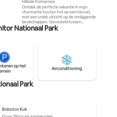
Hillside Komarnica
k, is het
Ontdek de perfecte vakantie in mijn
uur of
charmante houten hut op een heuvel,
an met
met een uniek uitzicht op de omliggende
n een echt
landschappen. Genesteld tussen
itor Nationaal Park
weelderige bomen biedt de hut een
gevoel van rust en privacy. Geniet van
een modern interieur met houten
elementen die een warme sfeer
creëren. Het ruime terras is de perfecte
plek om's ochtends koffie te drinken
terwijl je naar de zonsopgang kijkt of
ontspant met een glas wijn als de zon
arkeren op het
ondergaat.
Airconditioning
errein
ionaal Park
Bobotov Kuk
Door 29 locals aanbevolen