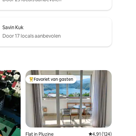
Savin Kuk
Door 17 locals aanbevolen
Favoriet van gasten
Topfavoriet van gasten
Flat in Pluzine
Gemiddelde beoordelin
4,91 (124)