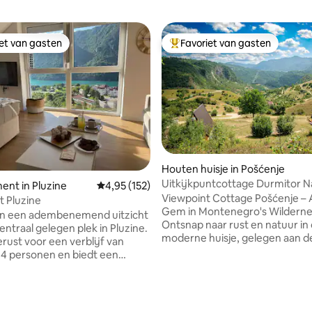
iet van gasten
Favoriet van gasten
iet van gasten
Topfavoriet van gasten
Houten huisje in Pošćenje
Uitkijkpuntcottage Durmitor N
nt in Pluzine
Gemiddelde beoordeling van 4,95 op 5, 152 r
4,95 (152)
Escape
Viewpoint Cottage Pošćenje – 
t Pluzine
Gem in Montenegro's Wilderne
an een adembenemend uitzicht
Ontsnap naar rust en natuur in
entraal gelegen plek in Pluzine.
moderne huisje, gelegen aan d
gerust voor een verblijf van
een rustig dorp. Geniet van ee
4 personen en biedt een
uitzicht, een gezellige slaapgale
bed (dat gemakkelijk kan
moderne gemakken: keuken, 
rdeeld in twee
wifi en airconditioning. Naast d
onsbedden) en een slaapbank.
 van 4,95 op 5, 137 recensies
Nevidio, op slechts 30 minuten
beschikt over airconditioning en