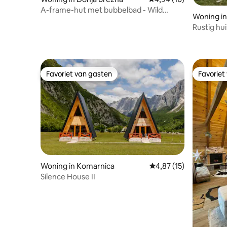
A-frame-hut met bubbelbad - Wild
Woning in
Beauty Brezna
Rustig hui
Favoriet van gasten
Favoriet
Favoriet van gasten
Favoriet
Woning in Komarnica
Gemiddelde beoordelin
4,87 (15)
Silence House II