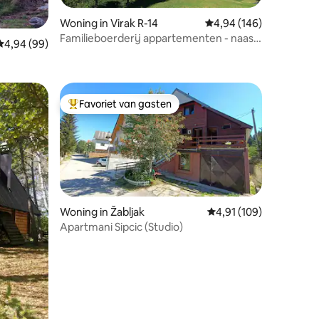
ecensies
Woning in Virak R-14
Gemiddelde beoordeling
4,94 (146)
Familieboerderij appartementen - naast
Gemiddelde beoordeling van 4,94 op 5, 99 recensies
4,94 (99)
skicentrum Durmitor
Favoriet van gasten
Topfavoriet van gasten
Woning in Žabljak
Gemiddelde beoordelin
4,91 (109)
Apartmani Sipcic (Studio)