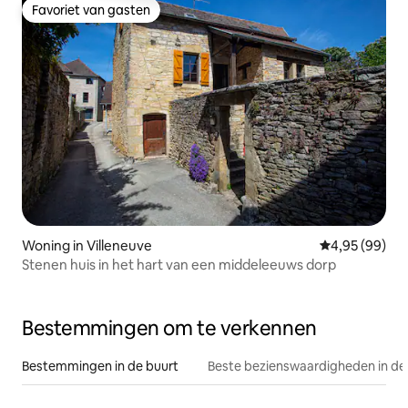
Favoriet van gasten
Favoriet van gasten
Woning in Villeneuve
Gemiddelde be
4,95 (99)
Stenen huis in het hart van een middeleeuws dorp
Bestemmingen om te verkennen
Bestemmingen in de buurt
Beste bezienswaardigheden in de