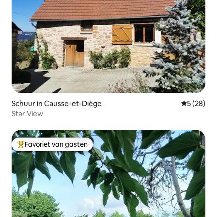
Schuur in Causse-et-Diège
Gemiddelde
5 (28)
Star View
Favoriet van gasten
Topfavoriet van gasten