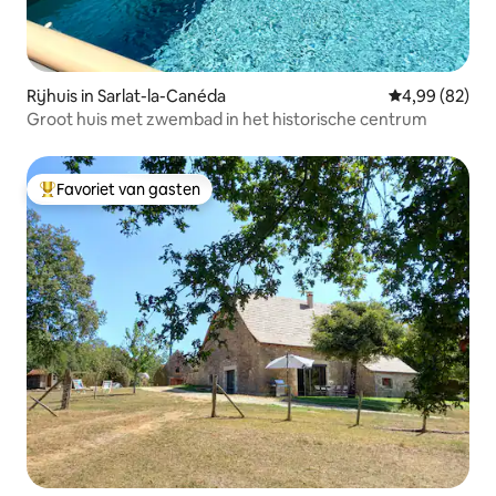
Rijhuis in Sarlat-la-Canéda
Gemiddelde be
4,99 (82)
Groot huis met zwembad in het historische centrum
Favoriet van gasten
Topfavoriet van gasten