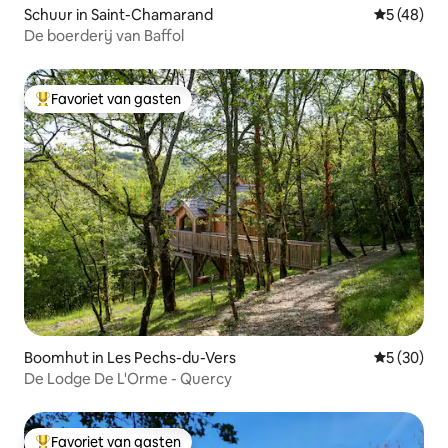
Schuur in Saint-Chamarand
Gemiddelde
5 (48)
De boerderij van Baffol
Favoriet van gasten
Topfavoriet van gasten
Boomhut in Les Pechs-du-Vers
Gemiddelde
5 (30)
De Lodge De L'Orme - Quercy
Favoriet van gasten