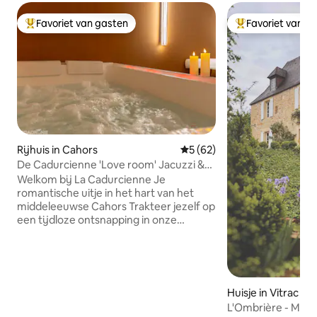
Favoriet van gasten
Favoriet van g
Topfavoriet van gasten
Topfavoriet van 
Rijhuis in Cahors
Gemiddelde beoordeling van
5 (62)
De Cadurcienne 'Love room' Jacuzzi &
geheime kamer
Welkom bij La Cadurcienne Je
romantische uitje in het hart van het
middeleeuwse Cahors Trakteer jezelf op
een tijdloze ontsnapping in onze
romantische suite van 75 m², gelegen in
een charmant voetgangerssteegje. La
Cadurcienne is ontworpen om al je
zintuigen te prikkelen en is een
liefdeskamer die gewijd is aan jouw
Huisje in Vitrac
genot. Voor koppels die op zoek zijn
L'Ombrière - Moo
naar totale ontspanning. Privé