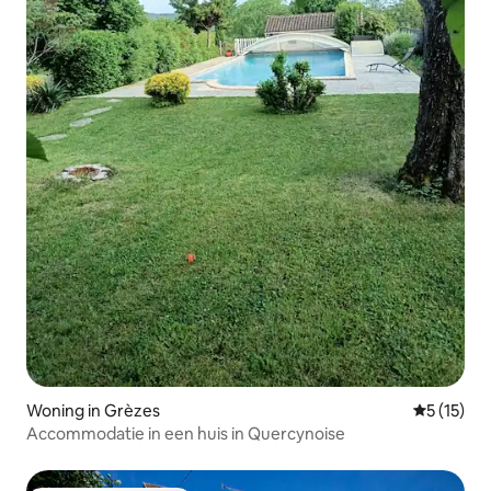
Woning in Grèzes
Gemiddeld
5 (15)
Accommodatie in een huis in Quercynoise