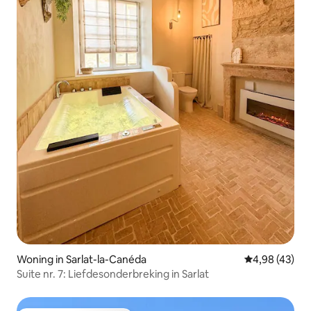
Woning in Sarlat-la-Canéda
Gemiddelde be
4,98 (43)
Suite nr. 7: Liefdesonderbreking in Sarlat