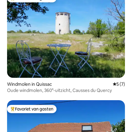
Topfavoriet van gasten
Windmolen in Quissac
Gemiddeld
5 (7)
Oude windmolen, 360°-uitzicht, Causses du Quercy
Favoriet van gasten
Topfavoriet van gasten