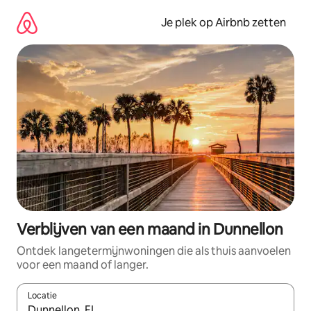
Ga
direct
Je plek op Airbnb zetten
naar
inhoud
Verblijven van een maand in Dunnellon
Ontdek langetermijnwoningen die als thuis aanvoelen
voor een maand of langer.
Locatie
Wanneer er resultaten beschikbaar zijn, maak je een keuze met 