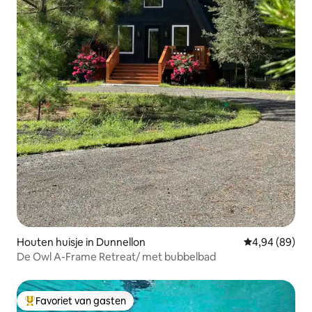
Houten huisje in Dunnellon
Gemiddelde be
4,94 (89)
De Owl A-Frame Retreat/ met bubbelbad
Favoriet van gasten
Topfavoriet van gasten