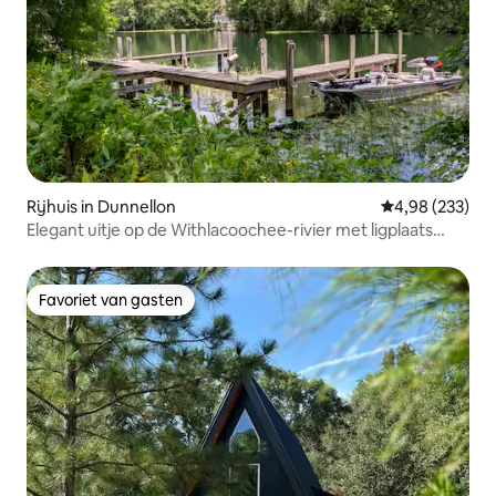
Rijhuis in Dunnellon
Gemiddelde beo
4,98 (233)
Elegant uitje op de Withlacoochee-rivier met ligplaats
voor de boot
Favoriet van gasten
Favoriet van gasten