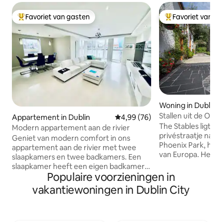
Favoriet van gasten
Favoriet van g
Topfavoriet van gasten
Topfavoriet van 
Woning in Dublin
Stallen uit de Ou
Appartement in Dublin
Gemiddelde beoordeling van 4,
4,99 (76)
zwembad en saun
The Stables ligt v
Modern appartement aan de rivier
privéstraatje naa
Geniet van modern comfort in ons
Phoenix Park, het
appartement aan de rivier met twee
van Europa. Het b
slaapkamers en twee badkamers. Een
rustig 'plattelands
slaapkamer heeft een eigen badkamer
Gasten hebben di
Populaire voorzieningen in
en de tweede kijkt uit op de rivier. De
schilderachtige e
open woonkamer, keuken en eethoek
vakantiewoningen in Dublin City
in deze lommerrij
bieden een panoramisch uitzicht en een
rondlopen, maar di
balkon om van te genieten. Een
toevluchtsoord lig
wasruimte binnen voegt ook rustig
minuten van de dr