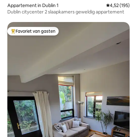
Appartement in Dublin 1
Gemiddelde beo
4,52 (195)
Dublin citycenter 2 slaapkamers geweldig appartement
Favoriet van gasten
Topfavoriet van gasten