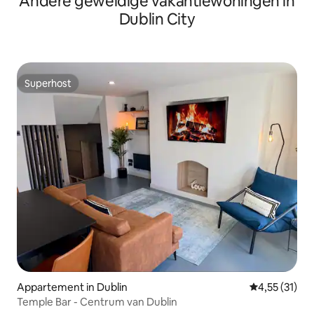
Andere geweldige vakantiewoningen in
Dublin City
Superhost
Superhost
Appartement in Dublin
Gemiddelde b
4,55 (31)
Temple Bar - Centrum van Dublin