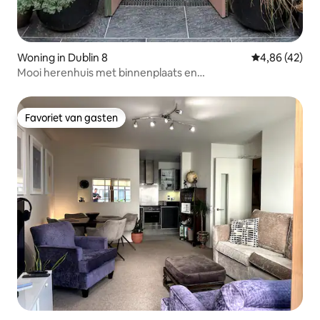
Woning in Dublin 8
Gemiddelde be
4,86 (42)
Mooi herenhuis met binnenplaats en
parkeergelegenheid!
Favoriet van gasten
Favoriet van gasten