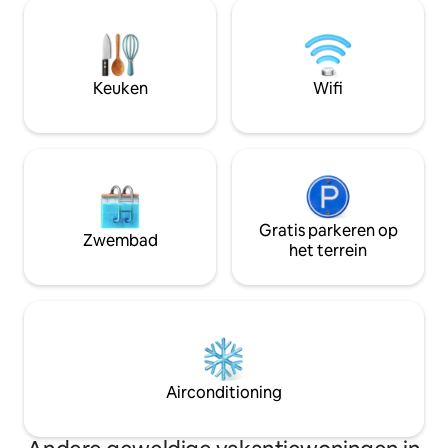
gemak toe aan je verblijf. Een
Dublin. We bevind
deurbelcamera bij de voordeur is alleen
van de luchthaven
voor beveiliging, wordt niet bewaakt en
omgeving is goed 
de beelden zijn alleen toegankelijk in
die op 100 meter v
noodgevallen of als Airbnb daarom
Keuken
Wifi
vraagt. Alleen gasten die op de boeking
staan, mogen naar binnen.
Gratis parkeren op
Zwembad
het terrein
Airconditioning