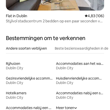
Flat in Dublin
Gemiddelde beo
4,83 (106)
Stijlvol stadscentrum 2 bedden op een paar seconden van
Grafton St
Bestemmingen om te verkennen
Andere soorten verblijven
Beste bezienswaardigheden in de 
Rijhuizen
Accommodaties aan het water
Dublin City
Dublin City
Gezinsvriendelijke accommodaties
Huisdiervriendelijke accommodaties
Dublin City
Dublin City
Hotelkamers
Accommodaties nabij een strand
Dublin City
Dublin City
Accommodaties nabij een meer
Meer tonen