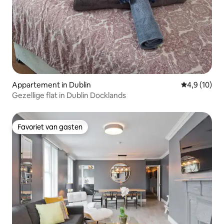
Appartement in Dublin
Gemiddelde b
4,9 (10)
Gezellige flat in Dublin Docklands
Favoriet van gasten
Favoriet van gasten