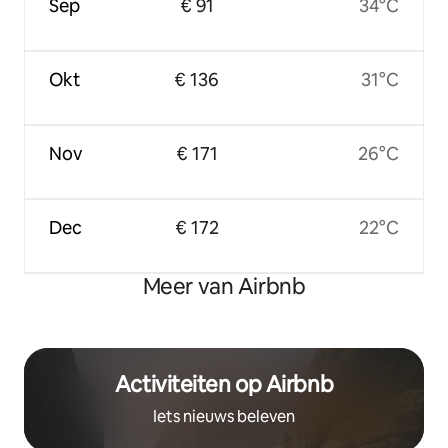
Sep
€ 91
34°C
Okt
€ 136
31°C
Nov
€ 171
26°C
Dec
€ 172
22°C
Meer van Airbnb
Activiteiten op Airbnb
Iets nieuws beleven